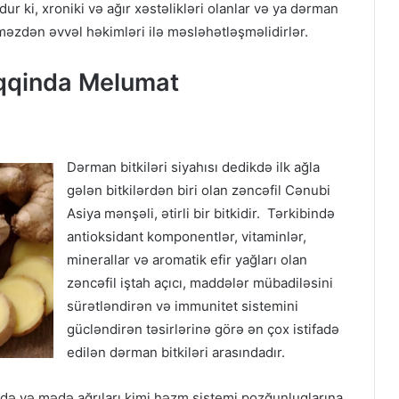
ki, xroniki və ağır xəstəlikləri olanlar və ya dərman
məzdən əvvəl həkimləri ilə məsləhətləşməlidirlər.
aqqinda Melumat
Dərman bitkiləri siyahısı dedikdə ilk ağla
gələn bitkilərdən biri olan zəncəfil Cənubi
Asiya mənşəli, ətirli bir bitkidir. Tərkibində
antioksidant komponentlər, vitaminlər,
minerallar və aromatik efir yağları olan
zəncəfil iştah açıcı, maddələr mübadiləsini
sürətləndirən və immunitet sistemini
gücləndirən təsirlərinə görə ən çox istifadə
edilən dərman bitkiləri arasındadır.
mədə və mədə ağrıları kimi həzm sistemi pozğunluqlarına