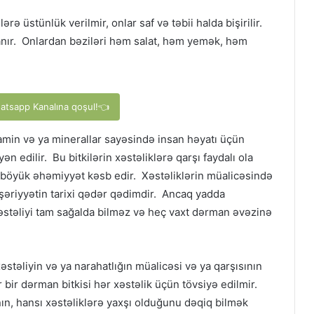
rə üstünlük verilmir, onlar saf və təbii halda bişirilir.
rlanır. Onlardan bəziləri həm salat, həm yemək, həm
hatsapp Kanalına qoşul!👈
amin və ya minerallar sayəsində insan həyatı üçün
ən edilir. Bu bitkilərin xəstəliklərə qarşı faydalı ola
u böyük əhəmiyyət kəsb edir. Xəstəliklərin müalicəsində
əşəriyyətin tarixi qədər qədimdir. Ancaq yadda
 xəstəliyi tam sağalda bilməz və heç vaxt dərman əvəzinə
xəstəliyin və ya narahatlığın müalicəsi və ya qarşısının
bir dərman bitkisi hər xəstəlik üçün tövsiyə edilmir.
nın, hansı xəstəliklərə yaxşı olduğunu dəqiq bilmək