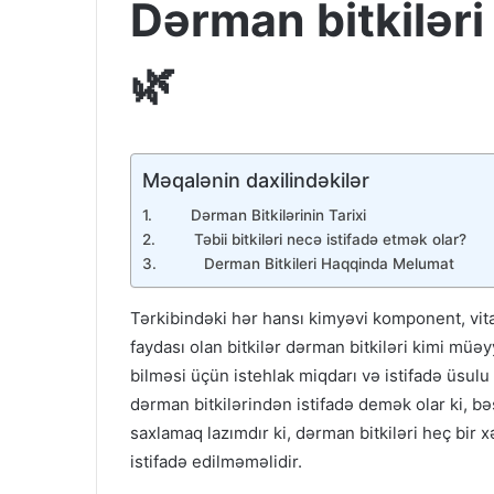
Dərman bitkilər
🌿
Məqalənin daxilindəkilər
Dərman Bitkilərinin Tarixi
Təbii bitkiləri necə istifadə etmək olar?
Derman Bitkileri Haqqinda Melumat
Tərkibindəki hər hansı kimyəvi komponent, vit
faydası olan bitkilər dərman bitkiləri kimi müəyy
bilməsi üçün istehlak miqdarı və istifadə üsul
dərman bitkilərindən istifadə demək olar ki, b
saxlamaq lazımdır ki, dərman bitkiləri heç bir
istifadə edilməməlidir.