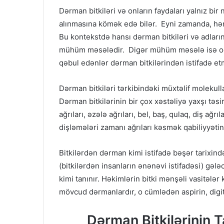
Dərman bitkiləri və onların faydaları yalnız bir 
alınmasına kömək edə bilər. Eyni zamanda, hər 
Bu kontekstdə hansı dərman bitkiləri və adları
mühüm məsələdir. Digər mühüm məsələ isə odur 
qəbul edənlər dərman bitkilərindən istifadə et
Dərman bitkiləri tərkibindəki müxtəlif molekulla
Dərman bitkilərinin bir çox xəstəliyə yaxşı təsi
ağrıları, əzələ ağrıları, bel, baş, qulaq, diş ağrı
dişləmələri zamanı ağrıları kəsmək qabiliyyətin
Bitkilərdən dərman kimi istifadə bəşər tarixind
(bitkilərdən insanların ənənəvi istifadəsi) gəl
kimi tanınır. Həkimlərin bitki mənşəli vasitələr 
mövcud dərmanlardır, o cümlədən aspirin, digita
Dərman Bitkilərinin T