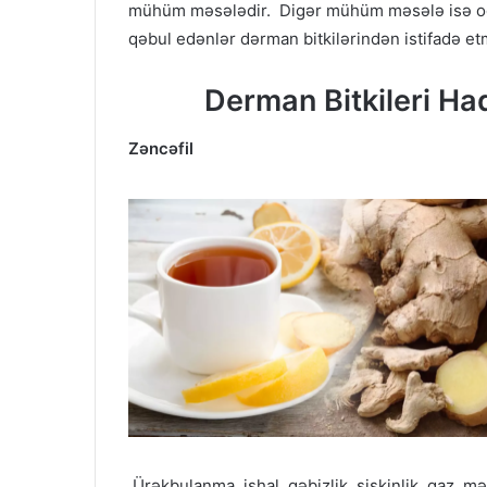
mühüm məsələdir. Digər mühüm məsələ isə odur 
qəbul edənlər dərman bitkilərindən istifadə et
Derman Bitkileri H
Zəncəfil
Ürəkbulanma, ishal, qəbizlik, şişkinlik, qaz, 