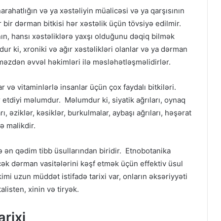
narahatlığın və ya xəstəliyin müalicəsi və ya qarşısının
bir dərman bitkisi hər xəstəlik üçün tövsiyə edilmir.
nın, hansı xəstəliklərə yaxşı olduğunu dəqiq bilmək
ki, xroniki və ağır xəstəlikləri olanlar və ya dərman
məzdən əvvəl həkimləri ilə məsləhətləşməlidirlər.
r və vitaminlərlə insanlar üçün çox faydalı bitkiləri.
r etdiyi məlumdur. Məlumdur ki, siyatik ağrıları, oynaq
ları, əziklər, kəsiklər, burkulmalar, aybaşı ağrıları, həşərat
ə malikdir.
ə ən qədim tibb üsullarından biridir. Etnobotanika
əcək dərman vasitələrini kəşf etmək üçün effektiv üsul
kimi uzun müddət istifadə tarixi var, onların əksəriyyəti
listen, xinin və tiryək.
arixi