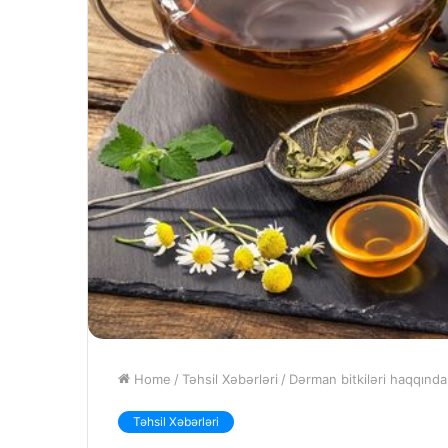
Home
/
Təhsil Xəbərləri
/
Dərman bitkiləri haqqınd
Təhsil Xəbərləri