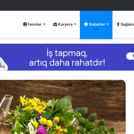
Fənnlər
Karyera
Xəbərlər
Sağlam