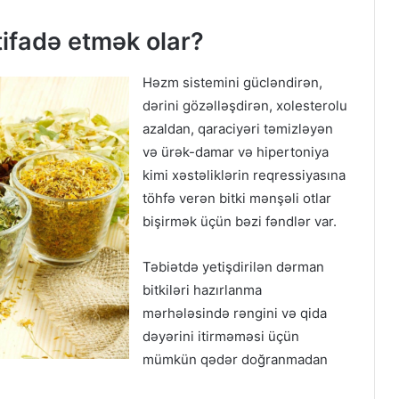
ifadə etmək olar?
Həzm sistemini gücləndirən,
dərini gözəlləşdirən, xolesterolu
azaldan, qaraciyəri təmizləyən
və ürək-damar və hipertoniya
kimi xəstəliklərin reqressiyasına
töhfə verən bitki mənşəli otlar
bişirmək üçün bəzi fəndlər var.
Təbiətdə yetişdirilən dərman
bitkiləri hazırlanma
mərhələsində rəngini və qida
dəyərini itirməməsi üçün
mümkün qədər doğranmadan