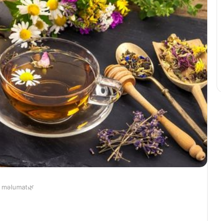
a məlumat🌿