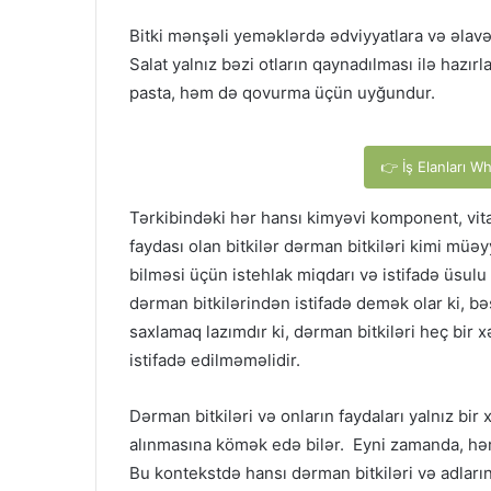
Bitki mənşəli yeməklərdə ədviyyatlara və əlavələ
Salat yalnız bəzi otların qaynadılması ilə hazı
pasta, həm də qovurma üçün uyğundur.
👉 İş Elanları W
Tərkibindəki hər hansı kimyəvi komponent, vit
faydası olan bitkilər dərman bitkiləri kimi müəyy
bilməsi üçün istehlak miqdarı və istifadə üsul
dərman bitkilərindən istifadə demək olar ki, b
saxlamaq lazımdır ki, dərman bitkiləri heç bir
istifadə edilməməlidir.
Dərman bitkiləri və onların faydaları yalnız bir 
alınmasına kömək edə bilər. Eyni zamanda, hər 
Bu kontekstdə hansı dərman bitkiləri və adları