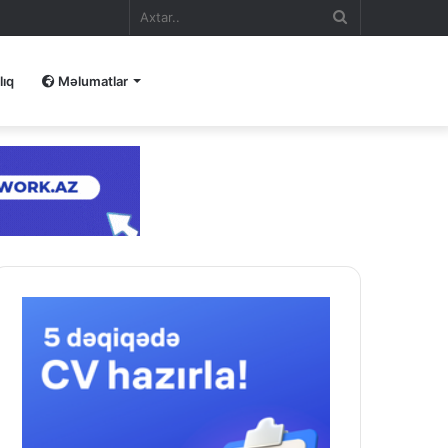
Axtar..
lıq
Məlumatlar