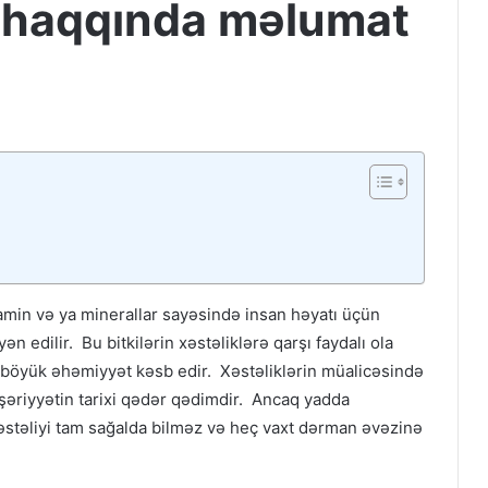
i haqqında məlumat
amin və ya minerallar sayəsində insan həyatı üçün
ən edilir. Bu bitkilərin xəstəliklərə qarşı faydalı ola
u böyük əhəmiyyət kəsb edir. Xəstəliklərin müalicəsində
əşəriyyətin tarixi qədər qədimdir. Ancaq yadda
 xəstəliyi tam sağalda bilməz və heç vaxt dərman əvəzinə