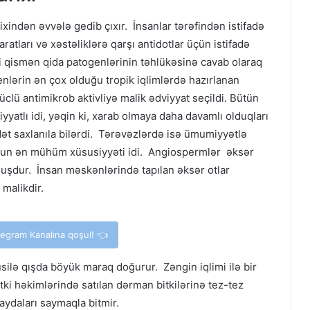
rixindən əvvələ gedib çıxır. İnsanlar tərəfindən istifadə
ratları və xəstəliklərə qarşı antidotlar üçün istifadə
əsi qismən qida patogenlərinin təhlükəsinə cavab olaraq
enlərin ən çox olduğu tropik iqlimlərdə hazırlanan
clü antimikrob aktivliyə malik ədviyyat seçildi. Bütün
yatlı idi, yəqin ki, xarab olmaya daha davamlı olduqları
ət saxlanıla bilərdi. Tərəvəzlərdə isə ümumiyyətlə
lunun ən mühüm xüsusiyyəti idi. Angiospermlər əksər
şdur. İnsan məskənlərində tapılan əksər otlar
 malikdir.
elegram Kanalına qoşul! 👈
silə qışda böyük maraq doğurur. Zəngin iqlimi ilə bir
bitki həkimlərində satılan dərman bitkilərinə tez-tez
faydaları saymaqla bitmir.