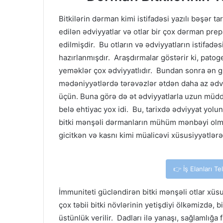
Bitkilərin dərman kimi istifadəsi yazılı bəşər ta
edilən ədviyyatlar və otlar bir çox dərman prepa
edilmişdir. Bu otların və ədviyyatların istifad
hazırlanmışdır. Araşdırmalar göstərir ki, patog
yeməklər çox ədviyyatlıdır. Bundan sonra ən gü
mədəniyyətlərdə tərəvəzlər ətdən daha az ədviy
üçün. Buna görə də ət ədviyyatlarla uzun müdd
belə ehtiyac yox idi. Bu, tarixdə ədviyyat yo
bitki mənşəli dərmanların mühüm mənbəyi olmu
gicitkən və kasnı kimi müalicəvi xüsusiyyətlərə
👉 İş Elanları T
İmmuniteti gücləndirən bitki mənşəli otlar xüsu
çox təbii bitki növlərinin yetişdiyi ölkəmizdə, 
üstünlük verilir. Dadları ilə yanaşı, sağlamlığa 