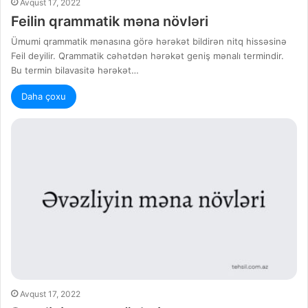
Avqust 17, 2022
Feilin qrammatik məna növləri
Ümumi qrammatik mənasına görə hərəkət bildirən nitq hissəsinə
Feil deyilir. Qrammatik cəhətdən hərəkət geniş mənalı termindir.
Bu termin bilavasitə hərəkət…
Daha çoxu
Avqust 17, 2022