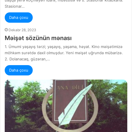
Stasionar…
Daha çoxu
Dekabr 28, 2023
Məişət sözünün mənası
1. Ümumi yaşayış tərzi; yaşayış, yaşama, həyat. Kino məişətimizə
möhkəm surətdə daxil olmuşdur. Yeni məişət uğrunda mübarizə.
2. Dolanacaq, güzəran,…
Daha çoxu