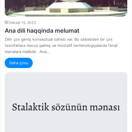
Dekabr 15, 2023
Ana dili haqqinda melumat
Dilin çox geniş konseptual sahəsi var. Bu səbəbdən bir çox
təsnifatlara məruz qalmış və müxtəlif terminologiyalarda fərqli
mənalara malikdir. Ana…
Daha çoxu