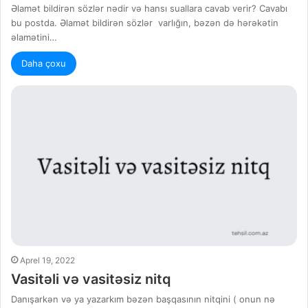
Əlamət bildirən sözlər nədir və hansı suallara cavab verir? Cavabı
bu postda. Əlamət bildirən sözlər varlığın, bəzən də hərəkətin
əlamətini…
Daha çoxu
Aprel 19, 2022
Vasitəli və vasitəsiz nitq
Danışarkən və ya yazarkım bəzən başqasının nitqini ( onun nə