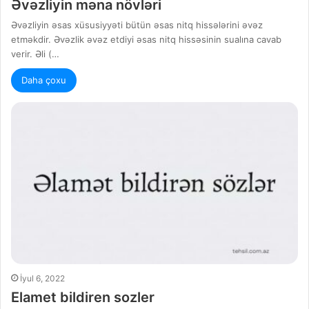
Əvəzliyin məna növləri
Əvəzliyin əsas xüsusiyyəti bütün əsas nitq hissələrini əvəz
etməkdir. Əvəzlik əvəz etdiyi əsas nitq hissəsinin sualına cavab
verir. Əli (…
Daha çoxu
İyul 6, 2022
Elamet bildiren sozler