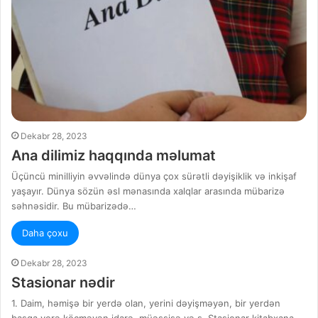
Dekabr 28, 2023
Ana dilimiz haqqında məlumat
Üçüncü minilliyin əvvəlində dünya çox sürətli dəyişiklik və inkişaf
yaşayır. Dünya sözün əsl mənasında xalqlar arasında mübarizə
səhnəsidir. Bu mübarizədə…
Daha çoxu
Dekabr 28, 2023
Stasionar nədir
1. Daim, həmişə bir yerdə olan, yerini dəyişməyən, bir yerdən
başqa yerə köçməyən idarə, müəssisə və s. Stasionar kitabxana.