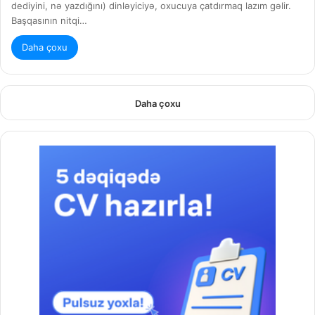
dediyini, nə yazdığını) dinləyiciyə, oxucuya çatdırmaq lazım gəlir.
Başqasının nitqi…
Daha çoxu
Daha çoxu