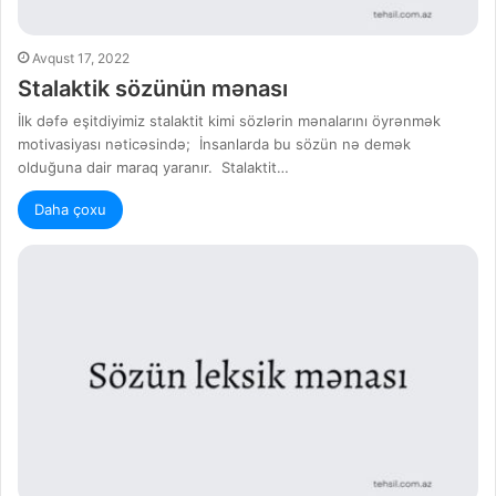
Avqust 17, 2022
Stalaktik sözünün mənası
İlk dəfə eşitdiyimiz stalaktit kimi sözlərin mənalarını öyrənmək
motivasiyası nəticəsində; İnsanlarda bu sözün nə demək
olduğuna dair maraq yaranır. Stalaktit…
Daha çoxu