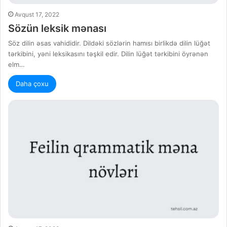
Avqust 17, 2022
Sözün leksik mənası
Söz dilin əsas vahididir. Dildəki sözlərin hamısı birlikdə dilin lüğət
tərkibini, yəni leksikasını təşkil edir. Dilin lüğət tərkibini öyrənən
elm…
Daha çoxu