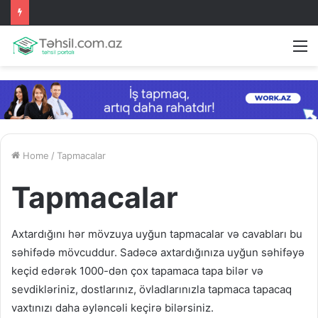
M
Home
/
Tapmacalar
Tapmacalar
Axtardığını hər mövzuya uyğun tapmacalar və cavabları bu
səhifədə mövcuddur. Sadəcə axtardığınıza uyğun səhifəyə
keçid edərək 1000-dən çox tapamaca tapa bilər və
sevdikləriniz, dostlarınız, övladlarınızla tapmaca tapacaq
vaxtınızı daha əyləncəli keçirə bilərsiniz.