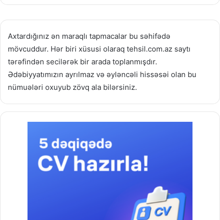
Axtardığınız ən maraqlı tapmacalar bu səhifədə
mövcuddur. Hər biri xüsusi olaraq tehsil.com.az saytı
tərəfindən secilərək bir arada toplanmışdır.
Ədəbiyyatımızın ayrılmaz və əyləncəli hissəsəi olan bu
nümuələri oxuyub zövq ala bilərsiniz.