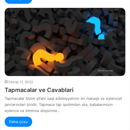
Fevral 17, 2022
Tapmacalar ve Cavablari
Tapmacalar bizim şifahi xaql ədəbiyyatının ən maraqlı və əyləncəli
janrlarından biridir. Tapmaca tap qədimdən ata, babalarımızın
əyləncə və kiminsə düşünmə…
Daha çoxu