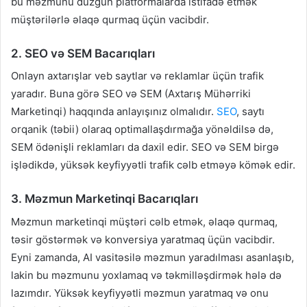
bu məzmunu düzgün platformalarda istifadə etmək
müştərilərlə əlaqə qurmaq üçün vacibdir.
2. SEO və SEM Bacarıqları
Onlayn axtarışlar veb saytlar və reklamlar üçün trafik
yaradır. Buna görə SEO və SEM (Axtarış Mühərriki
Marketinqi) haqqında anlayışınız olmalıdır.
SEO
, saytı
orqanik (təbii) olaraq optimallaşdırmağa yönəldilsə də,
SEM ödənişli reklamları da daxil edir. SEO və SEM birgə
işlədikdə, yüksək keyfiyyətli trafik cəlb etməyə kömək edir.
3. Məzmun Marketinqi Bacarıqları
Məzmun marketinqi müştəri cəlb etmək, əlaqə qurmaq,
təsir göstərmək və konversiya yaratmaq üçün vacibdir.
Eyni zamanda, AI vasitəsilə məzmun yaradılması asanlaşıb,
lakin bu məzmunu yoxlamaq və təkmilləşdirmək hələ də
lazımdır. Yüksək keyfiyyətli məzmun yaratmaq və onu