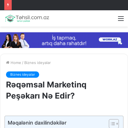
M
Home
/
Biznes ideyalar
Biznes ideyalar
Rəqəmsal Marketinq
Peşəkarı Nə Edir?
Məqalənin daxilindəkilər