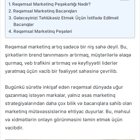
Rəqəmsal Marketinq Peşəkarlığı Nədir?
Rəqəmsal Marketinq Bacarıqları
Gələcəyinizi Təhlükəsiz Etmək Üçün İstifadə Edilməli
Bacarıqlar
Rəqəmsal Marketinq Peşələri
Rəqəmsal marketinq artıq sadəcə bir niş sahə deyil. Bu,
şirkətlərin brend tanınmasını artırmaq, müştərilərlə əlaqə
qurmaq, veb trafikini artırmaq və keyfiyyətli liderlər
yaratmaq üçün vacib bir fəaliyyət sahəsinə çevrilib.
Bugünkü sürətlə inkişaf edən rəqəmsal dünyada uğur
qazanmaq istəyən markalar, yalnız əsas marketinq
strategiyalarından daha çox bilik və bacarıqlara sahib olan
marketinq mütəxəssislərinə ehtiyac duyurlar. Bu, məhsul
və xidmətlərin onlayn görünməsini təmin etmək üçün
vacibdir.