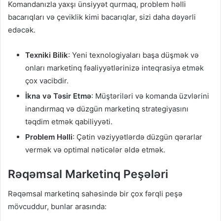
Komandanızla yaxşı ünsiyyət qurmaq, problem həlli
bacarıqları və çeviklik kimi bacarıqlar, sizi daha dəyərli
edəcək.
Texniki Bilik
: Yeni texnologiyaları başa düşmək və
onları marketinq fəaliyyətlərinizə inteqrasiya etmək
çox vacibdir.
İkna və Təsir Etmə
: Müştəriləri və komanda üzvlərini
inandırmaq və düzgün marketinq strategiyasını
təqdim etmək qabiliyyəti.
Problem Həlli
: Çətin vəziyyətlərdə düzgün qərarlar
vermək və optimal nəticələr əldə etmək.
Rəqəmsal Marketinq Peşələri
Rəqəmsal marketinq sahəsində bir çox fərqli peşə
mövcuddur, bunlar arasında: