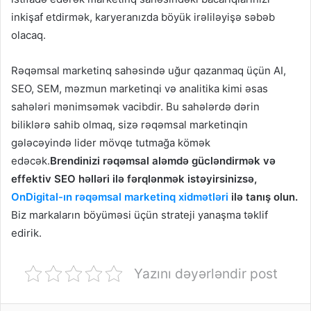
inkişaf etdirmək, karyeranızda böyük irəliləyişə səbəb
olacaq.
Rəqəmsal marketinq sahəsində uğur qazanmaq üçün AI,
SEO, SEM, məzmun marketinqi və analitika kimi əsas
sahələri mənimsəmək vacibdir. Bu sahələrdə dərin
biliklərə sahib olmaq, sizə rəqəmsal marketinqin
gələcəyində lider mövqe tutmağa kömək
edəcək.
Brendinizi rəqəmsal aləmdə gücləndirmək və
effektiv SEO həlləri ilə fərqlənmək istəyirsinizsə,
OnDigital-ın rəqəmsal marketinq xidmətləri
ilə tanış olun.
Biz markaların böyüməsi üçün strateji yanaşma təklif
edirik.
Yazını dəyərləndir post