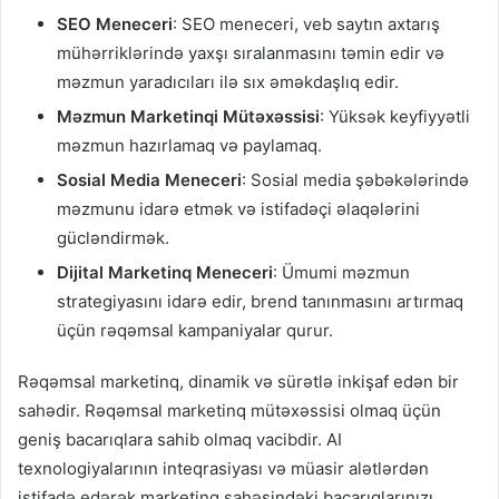
SEO Meneceri
: SEO meneceri, veb saytın axtarış
mühərriklərində yaxşı sıralanmasını təmin edir və
məzmun yaradıcıları ilə sıx əməkdaşlıq edir.
Məzmun Marketinqi Mütəxəssisi
: Yüksək keyfiyyətli
məzmun hazırlamaq və paylamaq.
Sosial Media Meneceri
: Sosial media şəbəkələrində
məzmunu idarə etmək və istifadəçi əlaqələrini
gücləndirmək.
Dijital Marketinq Meneceri
: Ümumi məzmun
strategiyasını idarə edir, brend tanınmasını artırmaq
üçün rəqəmsal kampaniyalar qurur.
Rəqəmsal marketinq, dinamik və sürətlə inkişaf edən bir
sahədir. Rəqəmsal marketinq mütəxəssisi olmaq üçün
geniş bacarıqlara sahib olmaq vacibdir. AI
texnologiyalarının inteqrasiyası və müasir alətlərdən
istifadə edərək marketinq sahəsindəki bacarıqlarınızı