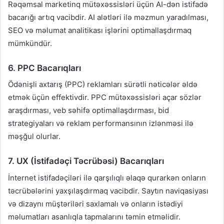
Rəqəmsal marketinq mütəxəssisləri üçün AI-dən istifadə
bacarığı artıq vacibdir. AI alətləri ilə məzmun yaradılması,
SEO və məlumat analitikası işlərini optimallaşdırmaq
mümkündür.
6. PPC Bacarıqları
Ödənişli axtarış (PPC) reklamları sürətli nəticələr əldə
etmək üçün effektivdir. PPC mütəxəssisləri açar sözlər
araşdırması, veb səhifə optimallaşdırması, bid
strategiyaları və reklam performansının izlənməsi ilə
məşğul olurlar.
7. UX (İstifadəçi Təcrübəsi) Bacarıqları
İnternet istifadəçiləri ilə qarşılıqlı əlaqə qurarkən onların
təcrübələrini yaxşılaşdırmaq vacibdir. Saytın naviqasiyası
və dizaynı müştəriləri saxlamalı və onların istədiyi
məlumatları asanlıqla tapmalarını təmin etməlidir.