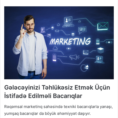
Gələcəyinizi Təhlükəsiz Etmək Üçün
İstifadə Edilməli Bacarıqlar
Rəqəmsal marketinq sahəsində texniki bacarıqlarla yanaşı,
yumşaq bacarıqlar da böyük əhəmiyyət daşıyır.