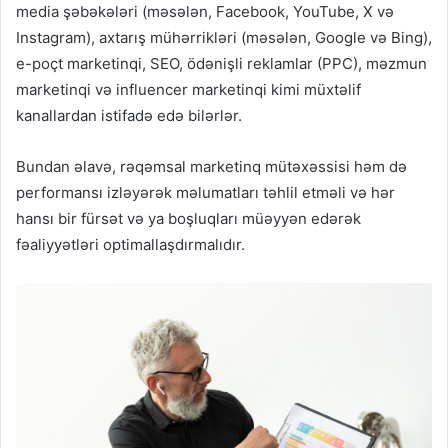
media şəbəkələri (məsələn, Facebook, YouTube, X və
Instagram), axtarış mühərrikləri (məsələn, Google və Bing),
e-poçt marketinqi, SEO, ödənişli reklamlar (PPC), məzmun
marketinqi və influencer marketinqi kimi müxtəlif
kanallardan istifadə edə bilərlər.
Bundan əlavə, rəqəmsal marketinq mütəxəssisi həm də
performansı izləyərək məlumatları təhlil etməli və hər
hansı bir fürsət və ya boşluqları müəyyən edərək
fəaliyyətləri optimallaşdırmalıdır.