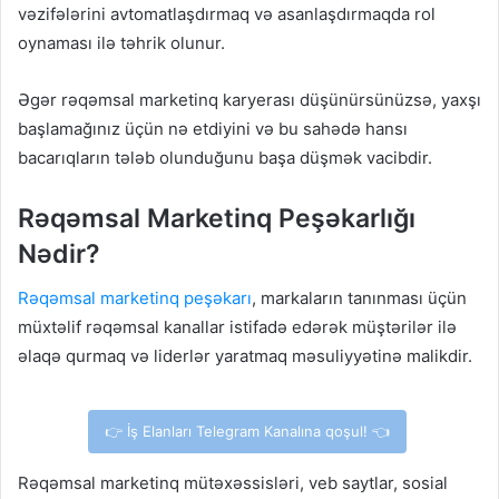
vəzifələrini avtomatlaşdırmaq və asanlaşdırmaqda rol
oynaması ilə təhrik olunur.
Əgər rəqəmsal marketinq karyerası düşünürsünüzsə, yaxşı
başlamağınız üçün nə etdiyini və bu sahədə hansı
bacarıqların tələb olunduğunu başa düşmək vacibdir.
Rəqəmsal Marketinq Peşəkarlığı
Nədir?
Rəqəmsal marketinq peşəkarı
, markaların tanınması üçün
müxtəlif rəqəmsal kanallar istifadə edərək müştərilər ilə
əlaqə qurmaq və liderlər yaratmaq məsuliyyətinə malikdir.
👉 İş Elanları Telegram Kanalına qoşul! 👈
Rəqəmsal marketinq mütəxəssisləri, veb saytlar, sosial