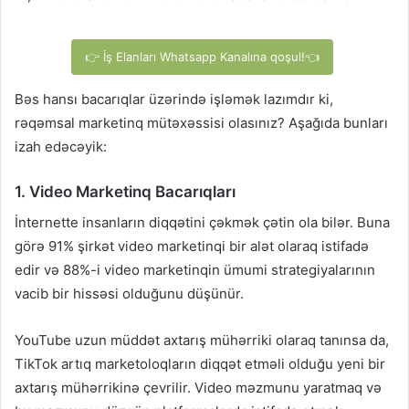
👉 İş Elanları Whatsapp Kanalına qoşul!👈
Bəs hansı bacarıqlar üzərində işləmək lazımdır ki,
rəqəmsal marketinq mütəxəssisi olasınız? Aşağıda bunları
izah edəcəyik:
1. Video Marketinq Bacarıqları
İnternette insanların diqqətini çəkmək çətin ola bilər. Buna
görə 91% şirkət video marketinqi bir alət olaraq istifadə
edir və 88%-i video marketinqin ümumi strategiyalarının
vacib bir hissəsi olduğunu düşünür.
YouTube uzun müddət axtarış mühərriki olaraq tanınsa da,
TikTok artıq marketoloqların diqqət etməli olduğu yeni bir
axtarış mühərrikinə çevrilir. Video məzmunu yaratmaq və