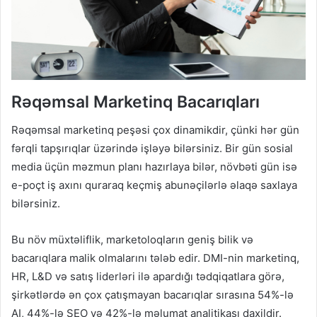
Rəqəmsal Marketinq Bacarıqları
Rəqəmsal marketinq peşəsi çox dinamikdir, çünki hər gün
fərqli tapşırıqlar üzərində işləyə bilərsiniz. Bir gün sosial
media üçün məzmun planı hazırlaya bilər, növbəti gün isə
e-poçt iş axını quraraq keçmiş abunəçilərlə əlaqə saxlaya
bilərsiniz.
Bu növ müxtəliflik, marketoloqların geniş bilik və
bacarıqlara malik olmalarını tələb edir. DMI-nin marketinq,
HR, L&D və satış liderləri ilə apardığı tədqiqatlara görə,
şirkətlərdə ən çox çatışmayan bacarıqlar sırasına 54%-lə
AI, 44%-lə SEO və 42%-lə məlumat analitikası daxildir.