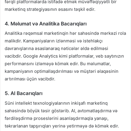
fərqli platformalarda istifadə etmək müvəffəqiyyətli bir
marketinq strategiyasının əsasını təşkil edir.
4. Məlumat və Analitika Bacarıqları
Analitika rəqəmsal marketinqin hər sahəsində mərkəzi rola
malikdir. Kampaniyaların izlənməsi və istehlakçı
davranışlarına əsaslanaraq nəticələr əldə edilməsi
vacibdir. Google Analytics kimi platformalar, veb saytınızın
performansını izləməyə kömək edir. Bu məlumatlar,
kampaniyanın optimallaşdırılması və müştəri əlaqəsinin
artırılması üçün vacibdir.
5. AI Bacarıqları
Süni intellekt texnologiyalarının inkişafı marketinq
sahəsində böyük təsir göstərib. AI, avtomatlaşdırma və
fərdiləşdirmə proseslərini asanlaşdırmaqla yanaşı,
təkrarlanan tapşırıqları yerinə yetirməyə də kömək edir.