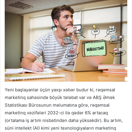
Yeni başlayanlar üçün yaxşı xəbər budur ki, rəqəmsal
marketinq sahəsində böyük tələbat var və ABŞ Əmək
Statistikası Bürosunun məlumatına görə, rəqəmsal
marketinq vəzifələri 2032-ci ilə qədər 6% artacaq
(ortalama iş artım nisbətindən daha yüksəkdir). Bu artım,
süni intellekt (AI) kimi yeni texnologiyaların marketinq