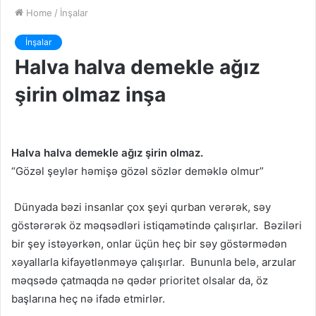
Home
/
İnşalar
İnşalar
Halva halva demekle ağız
şirin olmaz inşa
Halva halva demekle ağız şirin olmaz.
“Gözəl şeylər həmişə gözəl sözlər deməklə olmur”
Dünyada bəzi insanlar çox şeyi qurban verərək, səy
göstərərək öz məqsədləri istiqamətində çalışırlar. Bəziləri
bir şey istəyərkən, onlar üçün heç bir səy göstərmədən
xəyallarla kifayətlənməyə çalışırlar. Bununla belə, arzular
məqsədə çatmaqda nə qədər prioritet olsalar da, öz
başlarına heç nə ifadə etmirlər.