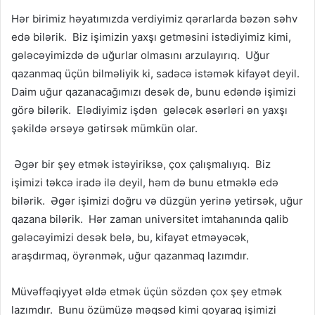
Hər birimiz həyatımızda verdiyimiz qərarlarda bəzən səhv
edə bilərik. Biz işimizin yaxşı getməsini istədiyimiz kimi,
gələcəyimizdə də uğurlar olmasını arzulayırıq. Uğur
qazanmaq üçün bilməliyik ki, sadəcə istəmək kifayət deyil.
Daim uğur qazanacağımızı desək də, bunu edəndə işimizi
görə bilərik. Elədiyimiz işdən gələcək əsərləri ən yaxşı
şəkildə ərsəyə gətirsək mümkün olar.
Əgər bir şey etmək istəyiriksə, çox çalışmalıyıq. Biz
işimizi təkcə iradə ilə deyil, həm də bunu etməklə edə
bilərik. Əgər işimizi doğru və düzgün yerinə yetirsək, uğur
qazana bilərik. Hər zaman universitet imtahanında qalib
gələcəyimizi desək belə, bu, kifayət etməyəcək,
araşdırmaq, öyrənmək, uğur qazanmaq lazımdır.
Müvəffəqiyyət əldə etmək üçün sözdən çox şey etmək
lazımdır.
Bunu özümüzə məqsəd kimi qoyaraq işimizi