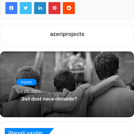
Facebook
Twitter
LinkedIn
Pinterest
Reddit
azeriprojects
İnşalar
İyul 25, 2025
Əsil dost necə olmalıdır?
Əlaqəli yazılar