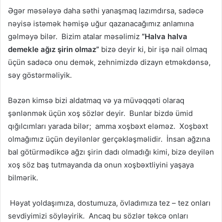
Əgər məsələyə daha səthi yanaşmaq lazımdırsa, sadəcə
nəyisə istəmək həmişə uğur qazanacağımız anlamına
gəlməyə bilər. Bizim atalar məsəlimiz
“Halva halva
demekle ağız şirin olmaz”
bizə deyir ki, bir işə nail olmaq
üçün sadəcə onu demək, zehnimizdə dizayn etməkdənsə,
səy göstərməliyik.
Bəzən kimsə bizi aldatmaq və ya müvəqqəti olaraq
şənlənmək üçün xoş sözlər deyir. Bunlar bizdə ümid
qığılcımları yarada bilər; amma xoşbəxt eləməz. Xoşbəxt
olmağımız üçün deyilənlər gerçəkləşməlidir. İnsan ağzına
bal götürmədikcə ağzı şirin dadı olmadığı kimi, bizə deyilən
xoş söz baş tutmayanda da onun xoşbəxtliyini yaşaya
bilmərik.
Həyat yoldaşımıza, dostumuza, övladımıza tez – tez onları
sevdiyimizi söyləyirik. Ancaq bu sözlər təkcə onları