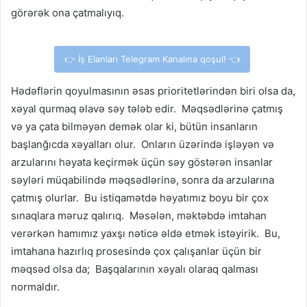
görərək ona çatmalıyıq.
👉 İş Elanları Telegram Kanalına qoşul! 👈
Hədəflərin qoyulmasının əsas prioritetlərindən biri olsa da,
xəyal qurmaq əlavə səy tələb edir. Məqsədlərinə çatmış
və ya çata bilməyən demək olar ki, bütün insanların
başlanğıcda xəyalları olur. Onların üzərində işləyən və
arzularını həyata keçirmək üçün səy göstərən insanlar
səyləri müqabilində məqsədlərinə, sonra da arzularına
çatmış olurlar. Bu istiqamətdə həyatımız boyu bir çox
sınaqlara məruz qalırıq. Məsələn, məktəbdə imtahan
verərkən hamımız yaxşı nəticə əldə etmək istəyirik. Bu,
imtahana hazırlıq prosesində çox çalışanlar üçün bir
məqsəd olsa da; Başqalarının xəyalı olaraq qalması
normaldır.