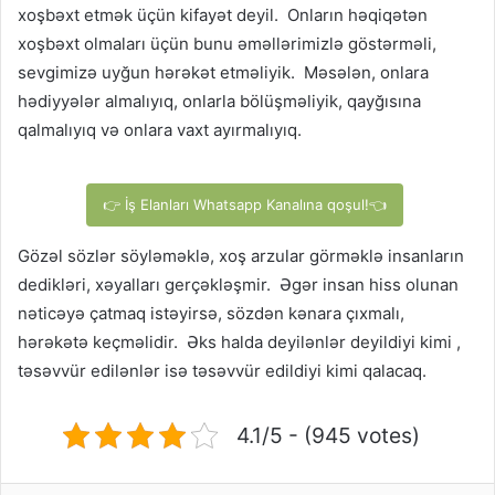
xoşbəxt etmək üçün kifayət deyil. Onların həqiqətən
xoşbəxt olmaları üçün bunu əməllərimizlə göstərməli,
sevgimizə uyğun hərəkət etməliyik. Məsələn, onlara
hədiyyələr almalıyıq, onlarla bölüşməliyik, qayğısına
qalmalıyıq və onlara vaxt ayırmalıyıq.
👉 İş Elanları Whatsapp Kanalına qoşul!👈
Gözəl sözlər söyləməklə, xoş arzular görməklə insanların
dedikləri, xəyalları gerçəkləşmir. Əgər insan hiss olunan
nəticəyə çatmaq istəyirsə, sözdən kənara çıxmalı,
hərəkətə keçməlidir. Əks halda deyilənlər deyildiyi kimi ,
təsəvvür edilənlər isə təsəvvür edildiyi kimi qalacaq.
4.1/5 - (945 votes)