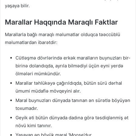
yaşaya bilir.
Marallar Haqqında Maraqlı Faktlar
Marallarla bağlı maraqlı məlumatlar olduqca təəccüblü
məlumatlardan ibarətdir:
Cütləşmə dövrlərində erkək maralların buynuzları bir-
birinə dolandıqda, ayrıla bilmədiyi üçün eyni yerdə
ölmələri mümkündür.
Marallar təhlükəyə çağırıldıqda, bütün sürü dərhal
ümumi müdafiə mövqeyini alır.
Maral buynuzları dünyada tanınan ən sürətlə böyüyən
toxumadır.
Geyik əti bütün dünyada dadına görə təsdiqlənmiş ət
növü kimi tanınır.
Yaşayan ən böyük maral ‘Moose’dur.