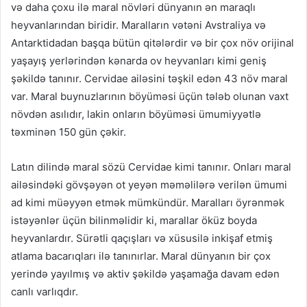
və daha çoxu ilə maral növləri dünyanın ən maraqlı
heyvanlarından biridir. Maralların vətəni Avstraliya və
Antarktidadan başqa bütün qitələrdir və bir çox növ orijinal
yaşayış yerlərindən kənarda ov heyvanları kimi geniş
şəkildə tanınır. Cervidae ailəsini təşkil edən 43 növ maral
var. Maral buynuzlarının böyüməsi üçün tələb olunan vaxt
növdən asılıdır, lakin onların böyüməsi ümumiyyətlə
təxminən 150 gün çəkir.
Latın dilində maral sözü Cervidae kimi tanınır. Onları maral
ailəsindəki gövşəyən ot yeyən məməlilərə verilən ümumi
ad kimi müəyyən etmək mümkündür. Maralları öyrənmək
istəyənlər üçün bilinməlidir ki, marallar öküz boyda
heyvanlardır. Sürətli qaçışları və xüsusilə inkişaf etmiş
atlama bacarıqları ilə tanınırlar. Maral dünyanın bir çox
yerində yayılmış və aktiv şəkildə yaşamağa davam edən
canlı varlıqdır.