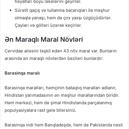
həyatları boyu ləkələrini geyirlər.
Sürətli qaçış və tullanma bacarıqları ilə məşhur
olmaqla yanaşı, həm də çox yaxşı üzgüçüdürlər.
Çayları və gölləri üzərək keçirlər.
Ən Maraqlı Maral Növləri
Cervidae ailəsini təşkil edən 43 növ maral var. Bunların
arasında ən maraqlı növlərdən bəziləri bunlardır:
Barasinqa maralı
Barasinqa maralları, həmçinin bataqlıq maralları adlanır,
Hindistan yarımadasının ən məşhur marallarından biridir.
Həm mərkəzi, həm də şimal Hindistanda parçalanmış
populyasiyalara rast gələ bilərsiniz.
Barasinqa indi həm Banqladeşdə, həm də Pakistanda nəsli