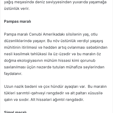
yağış meşəsində dəniz səviyyəsindən yuxarıda yaşamağa
üstünlük verir.
Pampas maralı
Pampa maralı Cənubi Amerikadakı silsilənin yaş, otlu
düzənliklərində yaşayır. Bu növ üstünlük verdiyi yaşayış
mühitinin itirilməsi və həddən artıq ovlanması səbəbindən
nəsli kəsilmək təhlükəsi ilə üz-üzədir və bu maralın öz
doğma ekologiyasının mühüm hissəsi kimi qorunub
saxlanılması üçün nəzərdə tutulan mühafizə səylərindən
faydalanır.
Uzun nazik bədəni və çox hündür ayaqları var. Bu maralın
tükləri sarımtıl-qəhvəyi rəngdədir və alt paltarı xüsusilə
qalın və sıxdır. Alt hissələri ağımtıl rəngdədir.
Şimal maralı