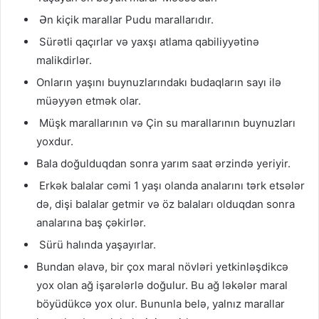
Ən kiçik marallar Pudu marallarıdır.
Sürətli qaçırlar və yaxşı atlama qabiliyyətinə
malikdirlər.
Onların yaşını buynuzlarındakı budaqların sayı ilə
müəyyən etmək olar.
Müşk marallarının və Çin su marallarının buynuzları
yoxdur.
Bala doğulduqdan sonra yarım saat ərzində yeriyir.
Erkək balalar cəmi 1 yaşı olanda analarını tərk etsələr
də, dişi balalar getmir və öz balaları olduqdan sonra
analarına baş çəkirlər.
Sürü halında yaşayırlar.
Bundan əlavə, bir çox maral növləri yetkinləşdikcə
yox olan ağ işarələrlə doğulur. Bu ağ ləkələr maral
böyüdükcə yox olur. Bununla belə, yalnız marallar