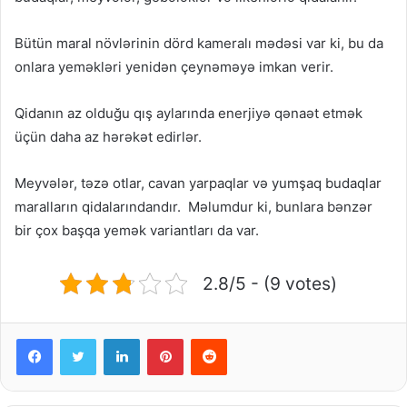
Bütün maral növlərinin dörd kameralı mədəsi var ki, bu da
onlara yeməkləri yenidən çeynəməyə imkan verir.
Qidanın az olduğu qış aylarında enerjiyə qənaət etmək
üçün daha az hərəkət edirlər.
Meyvələr, təzə otlar, cavan yarpaqlar və yumşaq budaqlar
maralların qidalarındandır. Məlumdur ki, bunlara bənzər
bir çox başqa yemək variantları da var.
2.8/5 - (9 votes)
Facebook
Twitter
LinkedIn
Pinterest
Reddit