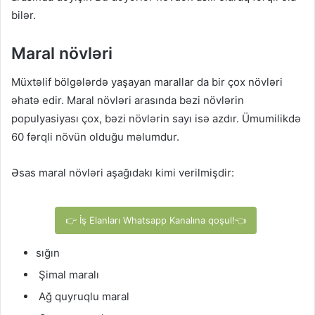
bilər.
Maral növləri
Müxtəlif bölgələrdə yaşayan marallar da bir çox növləri
əhatə edir. Maral növləri arasında bəzi növlərin
populyasiyası çox, bəzi növlərin sayı isə azdır. Ümumilikdə
60 fərqli növün olduğu məlumdur.
Əsas maral növləri aşağıdakı kimi verilmişdir:
👉 İş Elanları Whatsapp Kanalına qoşul!👈
sığın
Şimal maralı
Ağ quyruqlu maral