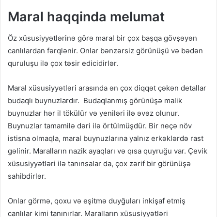
Maral haqqinda melumat
Öz xüsusiyyətlərinə görə maral bir çox başqa gövşəyən
canlılardan fərqlənir. Onlar bənzərsiz görünüşü və bədən
quruluşu ilə çox təsir edicidirlər.
Maral xüsusiyyətləri arasında ən çox diqqət çəkən detallar
budaqlı buynuzlardır. Budaqlanmış görünüşə malik
buynuzlar hər il tökülür və yeniləri ilə əvəz olunur.
Buynuzlar tamamilə dəri ilə örtülmüşdür. Bir neçə növ
istisna olmaqla, maral buynuzlarına yalnız erkəklərdə rast
gəlinir. Maralların nazik ayaqları və qısa quyruğu var. Çevik
xüsusiyyətləri ilə tanınsalar da, çox zərif bir görünüşə
sahibdirlər.
Onlar görmə, qoxu və eşitmə duyğuları inkişaf etmiş
canlılar kimi tanınırlar. Maralların xüsusiyyətləri