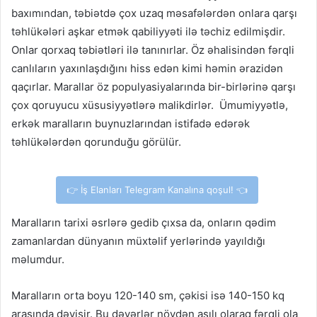
baxımından, təbiətdə çox uzaq məsafələrdən onlara qarşı
təhlükələri aşkar etmək qabiliyyəti ilə təchiz edilmişdir.
Onlar qorxaq təbiətləri ilə tanınırlar. Öz əhalisindən fərqli
canlıların yaxınlaşdığını hiss edən kimi həmin ərazidən
qaçırlar. Marallar öz populyasiyalarında bir-birlərinə qarşı
çox qoruyucu xüsusiyyətlərə malikdirlər. Ümumiyyətlə,
erkək maralların buynuzlarından istifadə edərək
təhlükələrdən qorunduğu görülür.
👉 İş Elanları Telegram Kanalına qoşul! 👈
Maralların tarixi əsrlərə gedib çıxsa da, onların qədim
zamanlardan dünyanın müxtəlif yerlərində yayıldığı
məlumdur.
Maralların orta boyu 120-140 sm, çəkisi isə 140-150 kq
arasında dəyişir. Bu dəyərlər növdən asılı olaraq fərqli ola