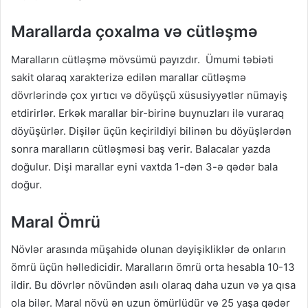
Marallarda çoxalma və cütləşmə
Maralların cütləşmə mövsümü payızdır. Ümumi təbiəti
sakit olaraq xarakterizə edilən marallar cütləşmə
dövrlərində çox yırtıcı və döyüşçü xüsusiyyətlər nümayiş
etdirirlər. Erkək marallar bir-birinə buynuzları ilə vuraraq
döyüşürlər. Dişilər üçün keçirildiyi bilinən bu döyüşlərdən
sonra maralların cütləşməsi baş verir. Balacalar yazda
doğulur. Dişi marallar eyni vaxtda 1-dən 3-ə qədər bala
doğur.
Maral Ömrü
Növlər arasında müşahidə olunan dəyişikliklər də onların
ömrü üçün həlledicidir. Maralların ömrü orta hesabla 10-13
ildir. Bu dövrlər növündən asılı olaraq daha uzun və ya qısa
ola bilər. Maral növü ən uzun ömürlüdür və 25 yaşa qədər