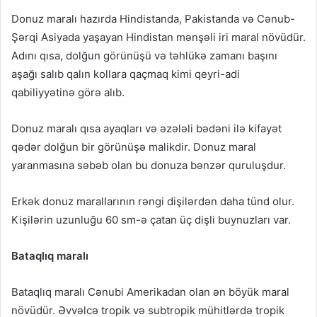
Donuz maralı hazırda Hindistanda, Pakistanda və Cənub-
Şərqi Asiyada yaşayan Hindistan mənşəli iri maral növüdür.
Adını qısa, dolğun görünüşü və təhlükə zamanı başını
aşağı salıb qalın kollara qaçmaq kimi qeyri-adi
qabiliyyətinə görə alıb.
Donuz maralı qısa ayaqları və əzələli bədəni ilə kifayət
qədər dolğun bir görünüşə malikdir. Donuz maral
yaranmasına səbəb olan bu donuza bənzər quruluşdur.
Erkək donuz marallarının rəngi dişilərdən daha tünd olur.
Kişilərin uzunluğu 60 sm-ə çatan üç dişli buynuzları var.
Bataqlıq maralı
Bataqlıq maralı Cənubi Amerikadan olan ən böyük maral
növüdür. Əvvəlcə tropik və subtropik mühitlərdə tropik