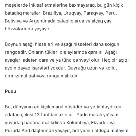
meşələrdə inkişaf etmələrinə baxmayaraq, bu gün kiçik
bataqlıq maralları Braziliya, Uruqvay, Paraqvay, Peru,
Boliviya və Argentinada bataqlıqlarda və alçaq çay
hövzələrində yaşayır.
Boynun aşağı hissələri və aşağı hissələri daha solğun
rəngdədir. Onların tükləri qış aylarında qaralır. Aşağı
ayaqları adətən qara və ya tünd qəhvəyi olur. Heç bir açıq-
aydın dayaq işarələri yoxdur. Quyruğu uzun və kollu,
qırmızımtıl qəhvəyi rəngə malikdir.
Pudu
Bu, dünyanın ən kiçik maral növüdür və yetkinləşdikdə
adətən çəkisi 13 funtdan az olur. Pudu maralı yığcam,
yuvarlaq bədənə malikdir və Kolumbiya, Ekvador və
Puruda And dağlarında yaşayır, bol yemin olduğu mülayim