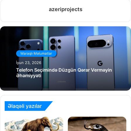
azeriprojects
Maraqlı Məlumatlar
İyun 23, 2026
Telefon Seçimində Düzgün Qərar Verməyin
Əhəmiyyəti
Əlaqəli yazılar