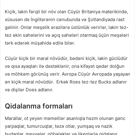
Kiçik, lakin fərqli bir növ olan Cüyür Britaniya materikində,
xüsusən də İngiltərənin cənubunda və Şotlandiyada rast
gəlinir. Onlar meşəlik ərazilərə üstünlük verirlər, lakin tez-
tez əkin sahələrini və açıq sahələri otarmaq üçün meşələri
tərk edərək müşahidə edilə bilər.
Cüyür kiçik bir maral növüdür, bədəni kiçik, lakin güclüdür
və qısa ayaqları ilə dəstəklənir, ona kifayət qədər dolğun
və möhkəm görünüş verir. Avropa Cüyür Avropada yaşayan
ən kiçik maral növüdür. Erkək Roes tez-tez Bucks adlanır
və dişilər Does adlanır.
Qidalanma formaları
Marallar, ot yeyən məməlilər asanlıqla həzm olunan gənc
yarpaqlar, tumurcuqlar, təzə otlar, yumşaq və nazik
budaqlar, meyvələr, göbələklər və likenlərlə qidalanır.