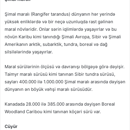
Şimal maralı (Rangifer tarandus) dünyanın hər yerində
yüksək enliklərdə və bir neçə uzunluqda rast gəlinən
maral növləridir. Onlar sərin iqlimlərdə yaşayırlar və bu
növün Karibu kimi tanındığı Şimali Avropa, Sibir və Şimali
Amerikanın arktik, subarktik, tundra, boreal və dağ
silsilələrində yaşayırlar.
Maral sürülərinin ölçüsü və davranışı bölgəyə görə dəyişir.
Taimyr maralı sürüsü kimi tanınan Sibir tundra sürüsü,
sayları 400.000 ilə 1.000.000 Şimal maralı arasında dəyişən
dünyanın ən böyük vəhşi maralı sürüsüdür.
Kanadada 28.000 ilə 385.000 arasında dəyişən Boreal
Woodland Caribou kimi tanınan köçəri sürü var.
Cüyür