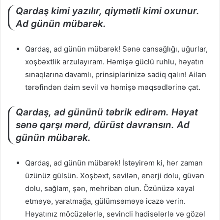
Qardaş kimi yazılır, qiymətli kimi oxunur.
Ad günün mübarək.
Qardaş, ad günün mübarək! Sənə cansağlığı, uğurlar,
xoşbəxtlik arzulayıram. Həmişə güclü ruhlu, həyatın
sınaqlarına davamlı, prinsiplərinizə sadiq qalın! Ailən
tərəfindən daim sevil və həmişə məqsədlərinə çat.
Qardaş, ad gününü təbrik edirəm. Həyat
sənə qarşı mərd, dürüst davransın. Ad
günün mübarək.
Qardaş, ad günün mübarək! İstəyirəm ki, hər zaman
üzünüz gülsün. Xoşbəxt, sevilən, enerji dolu, güvən
dolu, sağlam, şən, mehriban olun. Özünüzə xəyal
etməyə, yaratmağa, gülümsəməyə icazə verin.
Həyatınız möcüzələrlə, sevincli hadisələrlə və gözəl