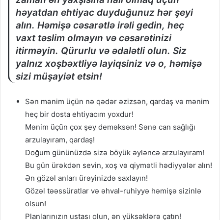
həyatdan ehtiyac duyduğunuz hər şeyi
alın. Həmişə cəsarətlə irəli gedin, heç
vaxt təslim olmayın və cəsarətinizi
itirməyin. Qürurlu və ədalətli olun. Siz
yalnız xoşbəxtliyə layiqsiniz və o, həmişə
sizi müşayiət etsin!
Sən mənim üçün nə qədər əzizsən, qardaş və mənim
heç bir dosta ehtiyacım yoxdur!
Mənim üçün çox şey deməksən! Sənə can sağlığı
arzulayıram, qardaş!
Doğum gününüzdə sizə böyük əyləncə arzulayıram!
Bu gün ürəkdən sevin, xoş və qiymətli hədiyyələr alın!
Ən gözəl anları ürəyinizdə saxlayın!
Gözəl təəssüratlar və əhval-ruhiyyə həmişə sizinlə
olsun!
Planlarınızın ustası olun, ən yüksəklərə çatın!