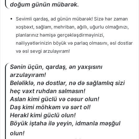
doğum günün mübarək.
Sevimli qardaş, ad günün mübarək! Sizə hər zaman
xoşbəxt, sağlam, mehriban, ağıllı, uğurlu olmağınızı,
planlarınız həmişə gerçəkləşdirməyinizi,
nailiyyətlərinizin böyük və parlaq olmasını, əsl dostlar
və əsl sevgi arzulayıram!
Sənin üçün, qardaş, ən yaxşısını
arzulayıram!
Beləliklə, nə dostlar, nə də sağlamlıq sizi
heç vaxt ruhdan salmasın!
Aslan kimi güclü və cəsur olun!
Daş kimi möhkəm və sərt ol!
Herakl kimi güclü olun!
Böyük iştaha il
ə yeyin, idmanla məşğul
olun!