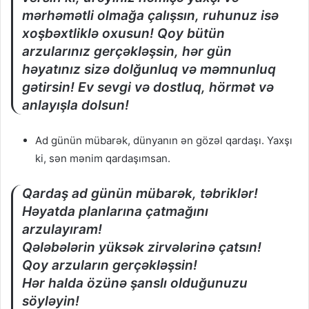
mərhəmətli olmağa çalışsın, ruhunuz isə
xoşbəxtliklə oxusun! Qoy bütün
arzularınız gerçəkləşsin, hər gün
həyatınız sizə dolğunluq və məmnunluq
gətirsin! Ev sevgi və dostluq, hörmət və
anlayışla dolsun!
Ad günün mübarək, dünyanın ən gözəl qardaşı. Yaxşı
ki, sən mənim qardaşımsan.
Qardaş ad günün mübarək, təbriklər!
Həyatda planlarına çatmağını
arzulayıram!
Qələbələrin yüksək zirvələrinə çatsın!
Qoy arzuların gerçəkləşsin!
Hər halda özünə şanslı olduğunuzu
söyləyin!