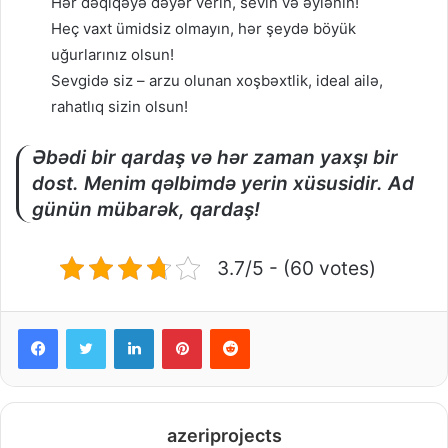
Hər dəqiqəyə dəyər verin, sevin və əylənin!
Heç vaxt ümidsiz olmayın, hər şeydə böyük
uğurlarınız olsun!
Sevgidə siz – arzu olunan xoşbəxtlik, ideal ailə,
rahatlıq sizin olsun!
Əbədi bir qardaş və hər zaman yaxşı bir
dost. Menim qəlbimdə yerin xüsusidir. Ad
günün mübarək, qardaş!
3.7/5 - (60 votes)
Facebook
Twitter
LinkedIn
Pinterest
Reddit
azeriprojects