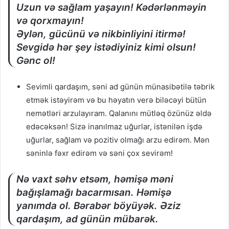
Uzun və sağlam yaşayın! Kədərlənməyin
və qorxmayın!
Əylən, gücünü və nikbinliyini itirmə!
Sevgidə hər şey istədiyiniz kimi olsun!
Gənc ol!
Sevimli qardaşım, səni ad günün münasibətilə təbrik
etmək istəyirəm və bu həyatın verə biləcəyi bütün
nemətləri arzulayıram. Qalanını mütləq özünüz əldə
edəcəksən! Sizə inanılmaz uğurlar, istənilən işdə
uğurlar, sağlam və pozitiv olmağı arzu edirəm. Mən
səninlə fəxr edirəm və səni çox sevirəm!
Nə vaxt səhv etsəm, həmişə məni
bağışlamağı bacarmısan. Həmişə
yanımda ol. Bərabər böyüyək. Əziz
qardaşım, ad günün mübarək.