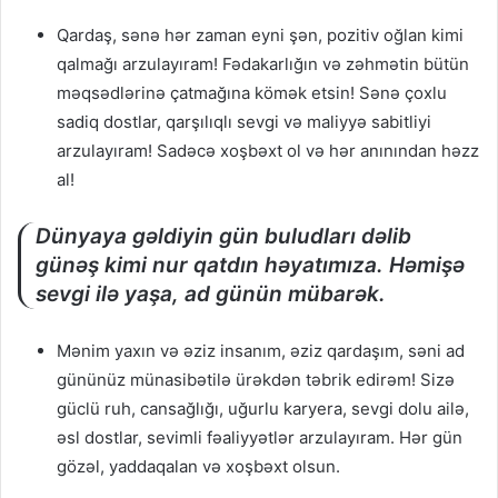
Qardaş, sənə hər zaman eyni şən, pozitiv oğlan kimi
qalmağı arzulayıram! Fədakarlığın və zəhmətin bütün
məqsədlərinə çatmağına kömək etsin! Sənə çoxlu
sadiq dostlar, qarşılıqlı sevgi və maliyyə sabitliyi
arzulayıram! Sadəcə xoşbəxt ol və hər anınından həzz
al!
Dünyaya gəldiyin gün buludları dəlib
günəş kimi nur qatdın həyatımıza. Həmişə
sevgi ilə yaşa, ad günün mübarək.
Mənim yaxın və əziz insanım, əziz qardaşım, səni ad
gününüz münasibətilə ürəkdən təbrik edirəm! Sizə
güclü ruh, cansağlığı, uğurlu karyera, sevgi dolu ailə,
əsl dostlar, sevimli fəaliyyətlər arzulayıram. Hər gün
gözəl, yaddaqalan və xoşbəxt olsun.