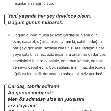
insanlarla zəngin olsun.
Yeni yaşında hər şey ürəyincə olsun.
Doğum günün mübarək.
Doğum günün mübarək əziz qardaşım. Sənə güc,
əzm, cəsarət, uğurlar arzulayıram ki, sahib olduğun
hər şeyi qoruyub-saxlaya biləsiniz. Arzuladığınız hər
şeyə çata biləsiniz, əziz insanlara onları nə qədər çox
sevdiyinizi bildirə biləsiniz, onlardan kömək, dəstək
və sevgi qəbul edin. Çox sağlam, inanılmaz dərəcədə
ağıllı və fantastik dərəcədə xoşbəxt ol, əziz qardaş!
Qardaş, təbrik edirəm!
Ad günün mübarək!
Mən öz adımdan sizə ən yaxşısını
arzulayıram!