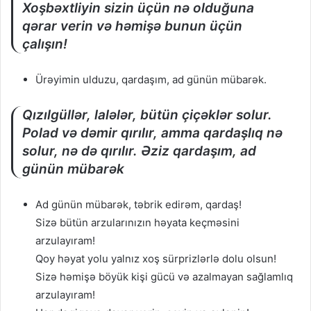
Xoşbəxtliyin sizin üçün nə olduğuna
qərar verin və həmişə bunun üçün
çalışın!
Ürəyimin ulduzu, qardaşım, ad günün mübarək.
Qızılgüllər, lalələr, bütün çiçəklər solur.
Polad və dəmir qırılır, amma qardaşlıq nə
solur, nə də qırılır. Əziz qardaşım, ad
günün mübarək
Ad günün mübarək, təbrik edirəm, qardaş!
Sizə bütün arzularınızın həyata keçməsini
arzulayıram!
Qoy həyat yolu yalnız xoş sürprizlərlə dolu olsun!
Sizə həmişə böyük kişi gücü və azalmayan sağlamlıq
arzulayıram!