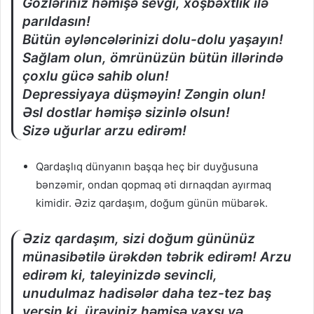
Gözləriniz həmişə sevgi, xoşbəxtlik ilə
parıldasın!
Bütün əyləncələrinizi dolu-dolu yaşayın!
Sağlam olun, ömrünüzün bütün illərində
çoxlu gücə sahib olun!
Depressiyaya düşməyin! Zəngin olun!
Əsl dostlar həmişə sizinlə olsun!
Sizə uğurlar arzu edirəm!
Qardaşlıq dünyanın başqa heç bir duyğusuna
bənzəmir, ondan qopmaq əti dırnaqdan ayırmaq
kimidir. Əziz qardaşım, doğum günün mübarək.
Əziz qardaşım, sizi doğum gününüz
münasibətilə ürəkdən təbrik edirəm! Arzu
edirəm ki, taleyinizdə sevincli,
unudulmaz hadisələr daha tez-tez baş
versin ki, ürəyiniz həmişə yaxşı və