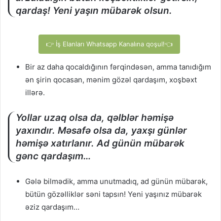
qardaş! Yeni yaşın mübarək olsun.
👉 İş Elanları Whatsapp Kanalına qoşul!👈
Bir az daha qocaldığının fərqindəsən, amma tanıdığım
ən şirin qocasan, mənim gözəl qardaşım, xoşbəxt
illərə.
Yollar uzaq olsa da, qəlblər həmişə
yaxındır. Məsafə olsa da, yaxşı günlər
həmişə xatırlanır. Ad günün mübarək
gənc qardaşım…
Gələ bilmədik, amma unutmadıq, ad günün mübarək,
bütün gözəlliklər səni tapsın! Yeni yaşınız mübarək
əziz qardaşım…