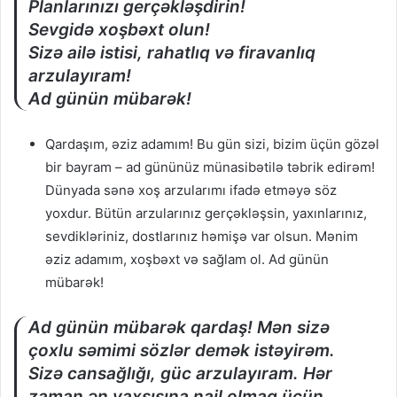
Planlarınızı gerçəkləşdirin!
Sevgidə xoşbəxt olun!
Sizə ailə istisi, rahatlıq və firavanlıq
arzulayıram!
Ad günün mübarək!
Qardaşım, əziz adamım! Bu gün sizi, bizim üçün gözəl
bir bayram – ad gününüz münasibətilə təbrik edirəm!
Dünyada sənə xoş arzularımı ifadə etməyə söz
yoxdur. Bütün arzularınız gerçəkləşsin, yaxınlarınız,
sevdikləriniz, dostlarınız həmişə var olsun. Mənim
əziz adamım, xoşbəxt və sağlam ol. Ad günün
mübarək!
Ad günün mübarək qardaş! Mən sizə
çoxlu səmimi sözlər demək istəyirəm.
Sizə cansağlığı, güc arzulayıram. Hər
zaman ən yaxşısına nail olmaq üçün