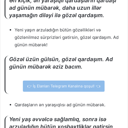
Ən kiçik, ən yaraşıqlı qardaşların qardaşı
ad günün mübarək, daha uzun illər
yaşamağın diləyi ilə gözəl qardaşım.
Yeni yaşın arzuladığın bütün gözəllikləri və
gözlənilməz sürprizləri gətirsin, gözəl qardaşım. Ad
günün mübarək!
Gözəl üzün gülsün, gözəl qardaşım. Ad
günün mübarək əziz bacım.
👉 İş Elanları Telegram Kanalına qoşul! 👈
Qardaşların ən yaraşıqlısı ad günün mübarək.
Yeni yaş əvvəlcə sağlamlıq, sonra isə
arzuladığın bütün xoşbəxtliklər gətirsin,