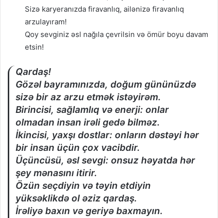
Sizə karyeranızda firavanlıq, ailənizə firavanlıq
arzulayıram!
Qoy sevginiz əsl nağıla çevrilsin və ömür boyu davam
etsin!
Qardaş!
Gözəl bayramınızda, doğum gününüzdə
sizə bir az arzu etmək istəyirəm.
Birincisi, sağlamlıq və enerji: onlar
olmadan insan irəli gedə bilməz.
İkincisi, yaxşı dostlar: onların dəstəyi hər
bir insan üçün çox vacibdir.
Üçüncüsü, əsl sevgi: onsuz həyatda hər
şey mənasını itirir.
Özün seçdiyin və təyin etdiyin
yüksəklikdə ol əziz qardaş.
İrəliyə baxın və geriyə baxmayın.