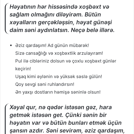
Həyatının hər hissəsində xoşbəxt və
sağlam olmağını diləyirəm. Bütün
xəyalların gerçəkləşsin, həyat günəşi
daim səni aydınlatsın. Neçə belə illərə.
Əziz qardaşım! Ad günün mübarək!
Sizə cansağlığı və xoşbəxtlik arzulayıram!
Pul ilə cibləriniz dolsun və çoxlu xoşbəxt günlər
keçirin!
Uşaq kimi əylənin və yüksək səslə gülün!
Qoy sevgi səni ruhlandırsın!
Ən yaxşı dostların həmişə səninlə olsun!
Xəyal qur, nə qədər istəsən gəz, hara
getmək istəsən get. Çünki sənin bir
həyatın var və bütün bunları etmək üçün
şansın azdır. Səni sevirəm, əziz qardaşım,