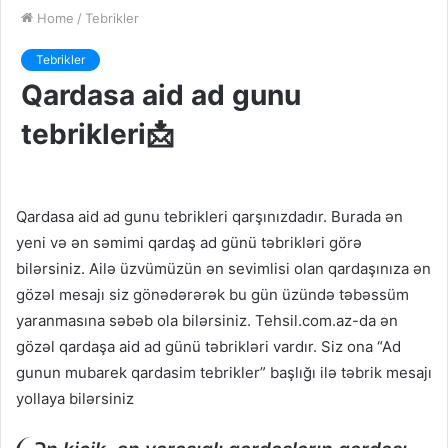
Home
/
Tebrikler
Tebrikler
Qardasa aid ad gunu
tebrikleri📩
Qardasa aid ad gunu tebrikleri qarşınızdadır. Burada ən
yeni və ən səmimi qardaş ad günü təbrikləri görə
bilərsiniz. Ailə üzvümüzün ən sevimlisi olan qardaşınıza ən
gözəl mesajı siz gönədərərək bu gün üzündə təbəssüm
yaranmasına səbəb ola bilərsiniz. Tehsil.com.az-da ən
gözəl qardaşa aid ad günü təbrikləri vardır. Siz ona “Ad
gunun mubarek qardasim tebrikler” başlığı ilə təbrik mesajı
yollaya bilərsiniz