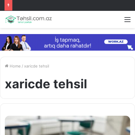
M
Home
/
xaricde tehsil
xaricde tehsil