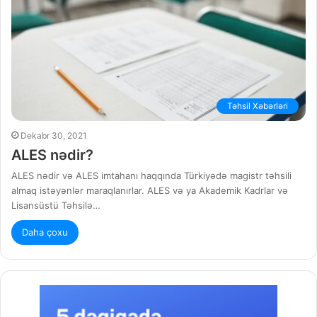
Təhsil Xəbərləri
Dekabr 30, 2021
ALES nədir?
ALES nədir və ALES imtahanı haqqında Türkiyədə magistr təhsili
almaq istəyənlər maraqlanırlar. ALES və ya Akademik Kadrlar və
Lisansüstü Təhsilə…
Daha çoxu