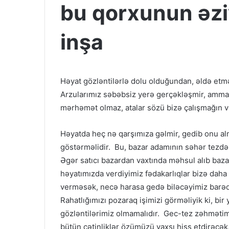
bu qorxunun əziy
inşa
Həyat gözləntilərlə dolu olduğundan, əldə etm
Arzularımız səbəbsiz yerə gerçəkləşmir, amma 
mərhəmət olmaz, atalar sözü bizə çalışmağın va
Həyatda heç nə qarşımıza gəlmir, gedib onu al
göstərməlidir. Bu, bazar adamının səhər tezd
Əgər satıcı bazardan vaxtında məhsul alıb baz
həyatımızda verdiyimiz fədakarlıqlar bizə da
verməsək, necə harasa gedə biləcəyimiz barədə 
Rahatlığımızı pozaraq işimizi görməliyik ki, b
gözləntilərimiz olmamalıdır. Gec-tez zəhməti
bütün çətinliklər özümüzü yaxşı hiss etdirəcək