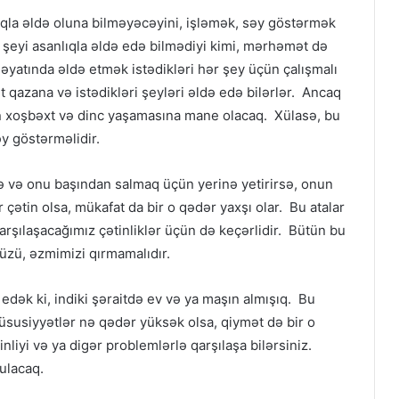
lıqla əldə oluna bilməyəcəyini, işləmək, səy göstərmək
r şeyi asanlıqla əldə edə bilmədiyi kimi, mərhəmət də
əyatında əldə etmək istədikləri hər şey üçün çalışmalı
 qazana və istədikləri şeyləri əldə edə bilərlər. Ancaq
 xoşbəxt və dinc yaşamasına mane olacaq. Xülasə, bu
əy göstərməlidir.
sə və onu başından salmaq üçün yerinə yetirirsə, onun
r çətin olsa, mükafat da bir o qədər yaxşı olar. Bu atalar
arşılaşacağımız çətinliklər üçün də keçərlidir. Bütün bu
müzü, əzmimizi qırmamalıdır.
edək ki, indiki şəraitdə ev və ya maşın almışıq. Bu
 xüsusiyyətlər nə qədər yüksək olsa, qiymət də bir o
iyi və ya digər problemlərlə qarşılaşa bilərsiniz.
ulacaq.