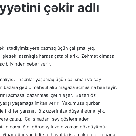
yətini çəkir adlı
ək istədiyimiz yerə çatmaq üçün çalışmalıyıq.
işləsək, asanlıqla harasa çata bilərik. Zəhmət olmasa
cibliyindən xəbər verir.
malıyıq. İnsanlar yaşamaq üçün çalışmalı və səy
ən bazara gedib məhsul alıb mağaza açmasına bənzəyir.
arını açmasa, qazanması çətinləşər. Bəzən öz
ha yaxşı yaşamağa imkan verir. Yuxumuzu qurban
fikirlər yaranır. Biz üzərimizə düşəni etməliyik.
ir yerə çataq. Çalışmadan, səy göstərmədən
mizin qarşılığını görəcəyik və o zaman dözdüyümüz
. Əgər uğur vacibdirsə, həyatda işləmək də bir o qədər