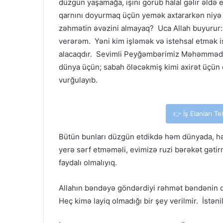
düzgün yaşamağa, işini görüb halal gəlir əldə 
qarnını doyurmaq üçün yemək axtararkən niyə b
zəhmətin əvəzini almayaq? Uca Allah buyurur:
verərəm. Yəni kim işləmək və istehsal etmək 
alacaqdır. Sevimli Peyğəmbərimiz Məhəmməd M
dünya üçün; sabah öləcəkmiş kimi axirət üçün 
vurğulayıb.
👉 İş Elanları T
Bütün bunları düzgün etdikdə həm dünyada, həm
yerə sərf etməməli, evimizə ruzi bərəkət gətir
faydalı olmalıyıq.
Allahın bəndəyə göndərdiyi rəhmət bəndənin qarş
Heç kimə layiq olmadığı bir şey verilmir. İstən