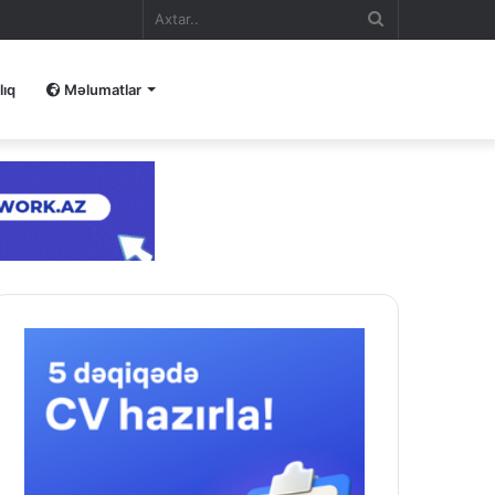
Axtar..
lıq
Məlumatlar