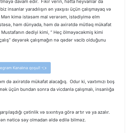
etməyə davam edir. Fikir verin, hətta heyvanlar da
iz insanlar yaradılışın ən yaxşısı üçün çalışmayaq və
 Mən kimə istəsəm mal verərəm, istədiyimə elm
istəsə, həm dünyada, həm də axirətdə mütləq mükafat
ustafanın dediyi kimi, “ Heç ölməyəcəkmiş kimi
çalış” deyərək çalışmağın nə qədər vacib olduğunu
elegram Kanalına qoşul! 👈
 də axirətdə mükafat alacağıq. Odur ki, vaxtımızı boş
mək üçün bundan sonra da vicdanla çalışmalı, insanlığa
ılaşdığı çətinlik və sıxıntıya görə artır və ya azalır.
ilən nəticə səy olmadan əldə edilə bilməz.