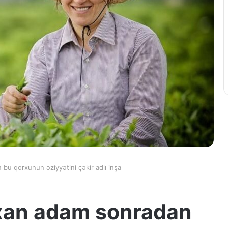
u qorxunun əziyyətini çəkir adlı inşa
an adam sonradan