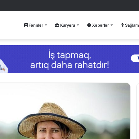
Fənnlər
Karyera
Xəbərlər
Sağlam