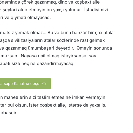
dönəmində çörək qazanmaq, dinc və xoşbəxt ailə
 şeyləri əldə etməyin ən yaxşı yoludur. İstədiyimizi
ri və qiyməti olmayacaq.
hmətsiz yemək olmaz… Bu və buna bənzər bir çox atalar
qa sivilizasiyaların atalar sözlərində rast gəlmək
mək və qazanmaq ümumbəşəri dəyərdir. Əməyin sonunda
bilməzsən. Nəyəsə nail olmaq istəyirsənsə, səy
ibəti sizə heç nə qazandırmayacaq.
hatsapp Kanalına qoşul!👈
n maneələrin sizi təslim etməsinə imkan verməyin.
ər pul olsun, istər xoşbəxt ailə, istərsə də yaxşı iş.
əbəsdir.