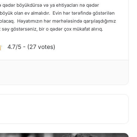
nə qədər böyükdürsə və ya ehtiyacları nə qədər
böyük olan ev almalıdır. Evin hər tərəfində göstərilən
 olacaq. Həyatımızın hər mərhələsində qarşılaşdığımız
x səy göstərsəniz, bir o qədər çox mükafat alırıq.
4.7/5 - (27 votes)
Əsil dost necə olmalıdır?
Tək əldən səs çıxmaz haqqında inşa
Əmanətə xəyanət olmaz haqqında
inşa