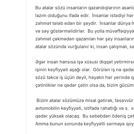
Bu atalar sözü insanların qazandıqlarının asan
lazım olduğunu ifadə edir. İnsanlar istədiyi hə
zəhmət tələb edən bir şeydir. İnsanlar dünya h
və səy göstərməlidirlər. Bu yolla müvəffəqiyyət
zəhmət çəkmədən qazanılan hər şey insanların
atalar sözündə vurğulanır ki, insan çalışmalı, s
Əgər insan hansısa işə xüsusi diqqət yetirmir
işinin keyfiyyəti aşağı olar. Görülən iş nə qədə
sözü təkcə iş üçün deyil, həyatın hər yerində q
çətinliklər nə qədər çətin olsa da, bizim gücü
Bizim atalar sözümüzə misal gətirək, təsəvvür 
avtomobilin keyfiyyəti, istifadə rahatlığı və s.
qədər yüksək olacaq. Bu səbəbdən ödəniş çətinl
Amma bunun sonunda keyfiyyətli sərmayə qoy