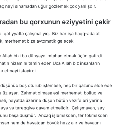
ç nəyi sınamadan uğur gözləmək çox yanlışdır.
dan bu qorxunun əziyyətini çəkir
, qətiyyətlə çalışmalıyıq. Biz hər işə haqq-ədalət
k, mərhəmət bizə avtomatik gələcək.
a Allah bizi bu dünyaya imtahan etmək üçün gətirdi.
natın nizamını təmin edən Uca Allah biz insanların
ə etməyi istəyirdi.
i düşünüb boş oturub işləməsə, heç bir qazanc əldə edə
lə üzləşər. Zəhmət olmasa əsl mərhəmət, bolluq və
əli, həyatda üzərinə düşən bütün vəzifələri yerinə
əməyə və tərəqqiyə davam etməlidir. Çalışmayan, səy
uğunu başa düşmür. Ancaq işləməkdən, tər tökməkdən
insan həm də həyatdan böyük həzz alır və həyatını