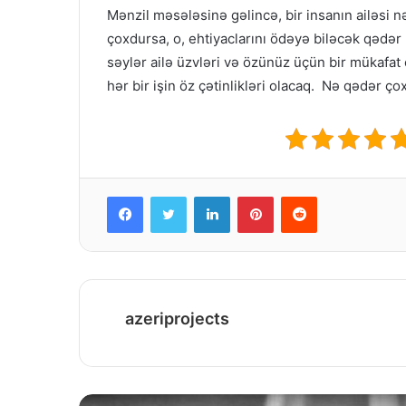
Mənzil məsələsinə gəlincə, bir insanın ailəsi 
çoxdursa, o, ehtiyaclarını ödəyə biləcək qədər 
səylər ailə üzvləri və özünüz üçün bir mükafat
hər bir işin öz çətinlikləri olacaq. Nə qədər ço
Facebook
Twitter
LinkedIn
Pinterest
Reddit
azeriprojects