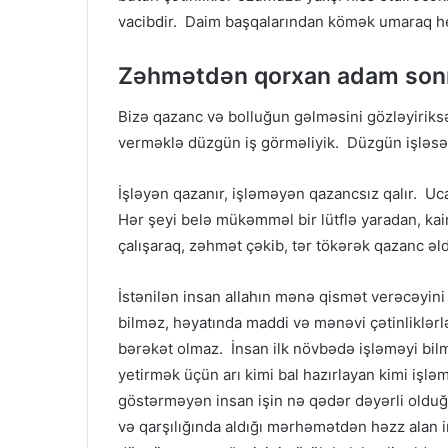
vacibdir. Daim başqalarından kömək umaraq he
Zəhmətdən qorxan adam sonra
Bizə qazanc və bolluğun gəlməsini gözləyiriksə
verməklə düzgün iş görməliyik. Düzgün işləsə
İşləyən qazanır, işləməyən qazancsız qalır. Uc
Hər şeyi belə mükəmməl bir lütflə yaradan, kai
çalışaraq, zəhmət çəkib, tər tökərək qazanc əld
İstənilən insan allahın mənə qismət verəcəyin
bilməz, həyatında maddi və mənəvi çətinliklər
bərəkət olmaz. İnsan ilk növbədə işləməyi bilm
yetirmək üçün arı kimi bal hazırlayan kimi işl
göstərməyən insan işin nə qədər dəyərli old
və qarşılığında aldığı mərhəmətdən həzz alan 