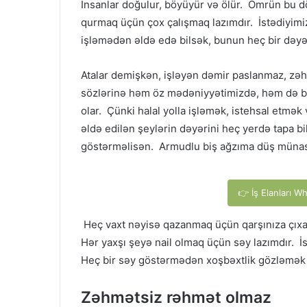
İnsanlar doğulur, böyüyür və ölür. Ömrün bu 
qurmaq üçün çox çalışmaq lazımdır. İstədiyimiz
işləmədən əldə edə bilsək, bunun heç bir dəyə
Atalar demişkən, işləyən dəmir paslanmaz, zə
sözlərinə həm öz mədəniyyətimizdə, həm də baş
olar. Çünki halal yolla işləmək, istehsal et
əldə edilən şeylərin dəyərini heç yerdə tapa 
göstərməlisən. Armudlu biş ağzıma düş münas
👉 İş Elanları W
Heç vaxt nəyisə qazanmaq üçün qarşınıza çıxa
Hər yaxşı şeyə nail olmaq üçün səy lazımdır. İst
Heç bir səy göstərmədən xoşbəxtlik gözləmək 
Zəhmətsiz rəhmət olmaz