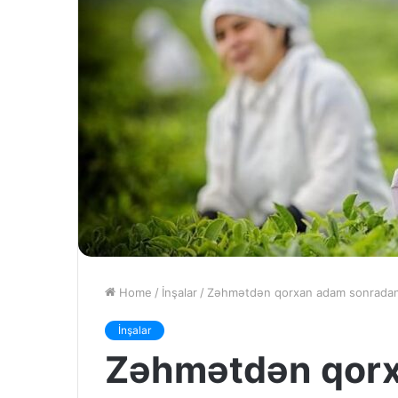
Home
/
İnşalar
/
Zəhmətdən qorxan adam sonradan b
İnşalar
Zəhmətdən qorx