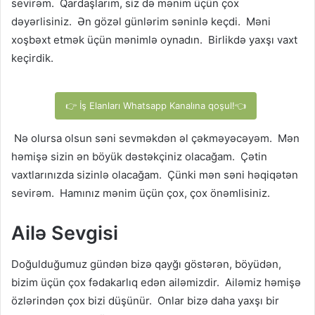
sevirəm. Qardaşlarım, siz də mənim üçün çox
dəyərlisiniz. Ən gözəl günlərim səninlə keçdi. Məni
xoşbəxt etmək üçün mənimlə oynadın. Birlikdə yaxşı vaxt
keçirdik.
👉 İş Elanları Whatsapp Kanalına qoşul!👈
Nə olursa olsun səni sevməkdən əl çəkməyəcəyəm. Mən
həmişə sizin ən böyük dəstəkçiniz olacağam. Çətin
vaxtlarınızda sizinlə olacağam. Çünki mən səni həqiqətən
sevirəm. Hamınız mənim üçün çox, çox önəmlisiniz.
Ailə Sevgisi
Doğulduğumuz gündən bizə qayğı göstərən, böyüdən,
bizim üçün çox fədakarlıq edən ailəmizdir. Ailəmiz həmişə
özlərindən çox bizi düşünür. Onlar bizə daha yaxşı bir