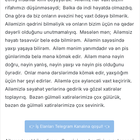
rifahımızı düşünməsəydi; Bəlkə də indi həyatda olmazdıq.
Ona görə də biz onların əvəzini heç vaxt ödəyə bilmərik.
Ailəmizin qədrini bilməliyik və onların bizim üçün nə qədər
dəyərli olduğunu unutmamalıyıq. Məsələn mən; Ailəmsiz
həyatı təsəvvür belə edə bilmirəm. Ailəmin sayəsində
yaxşı yaşaya bilirəm. Ailəm mənim yanımdadır və ən pis
günlərimdə belə mənə kömək edir. Ailəm mənə nəyin
doğru, nəyin yanlış, nəyin yaxşı və nəyin pis olduğunu
öyrədir. Onlar mənə dərslərimdə kömək edir, yaxşılığım
üçün hər şeyi edirlər. Ailəmlə çox əyləncəli vaxt keçiririk.
Ailəmizlə səyahət yerlərinə gedirik və gözəl xatirələr
toplayırıq. Bəzən gülməli xatirələrimizə çox gülürük,
bəzən də gülməli xatirələrimizə çox sevinirik.
👉 İş Elanları Telegram Kanalına qoşul! 👈