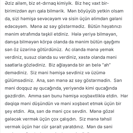
Əziz ailəm, biz ət-dırnaq kimiyik. Biz heç vaxt bir-
birimizdən ayrı qala bilmərik. Mən böyüyüb yetkin olsam
da, sizi həmişə sevəcəyəm və sisin üçün əlimdən gələni
edəcəyəm. Mənə az səy göstərmədiz. Bütün həyatınızı
mənim ətrafımda təşkil etdiniz. Hələ yeriyə bilməyən,
danışa bilməyən körpə olanda da mənim bütün qayğımı
sən öz üzərinə götürdünüz. Ac olanda mənə yemək
verdiniz, susuz olanda su verdiniz, xəstə olanda məni
saatlarla gözlədiniz. Biz ağlayanda bir an belə “ah”
demədiniz. Siz məni həmişə sevdiniz və üzümə
gülümsədiniz. Ana, sən mənə az səy göstərmədin. Sən
məni doqquz ay qucağında, yeriyəndə kimi qucağında
gəzdirdin. Amma sən bunu həmişə xoşbəxtliklə etdin. Hər
dəqiqə məni düşündün və məni xoşbəxt etmək üçün bir
şey etdin. Ata, sən də məni çox sevdin. Mənə gözəl
gələcək vermək üçün çox çalışdın. Siz mənə təhsil
vermək üçün hər cür şərait yaratdınız. Mən də səni