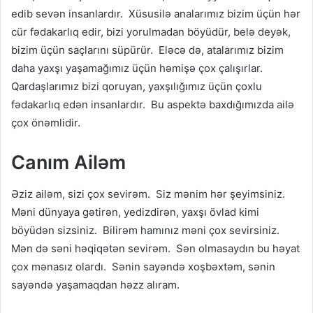
edib sevən insanlardır. Xüsusilə analarımız bizim üçün hər
cür fədakarlıq edir, bizi yorulmadan böyüdür, belə deyək,
bizim üçün saçlarını süpürür. Eləcə də, atalarımız bizim
daha yaxşı yaşamağımız üçün həmişə çox çalışırlar.
Qardaşlarımız bizi qoruyan, yaxşılığımız üçün çoxlu
fədakarlıq edən insanlardır. Bu aspektə baxdığımızda ailə
çox önəmlidir.
Canım Ailəm
Əziz ailəm, sizi çox sevirəm. Siz mənim hər şeyimsiniz.
Məni dünyaya gətirən, yedizdirən, yaxşı övlad kimi
böyüdən sizsiniz. Bilirəm hamınız məni çox sevirsiniz.
Mən də səni həqiqətən sevirəm. Sən olmasaydın bu həyat
çox mənasız olardı. Sənin sayəndə xoşbəxtəm, sənin
sayəndə yaşamaqdan həzz alıram.