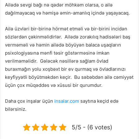
Ailədə sevgi bağı nə qədər möhkəm olarsa, o ailə
dağılmayacaq və həmişə əmin-amanlıq içində yaşayacaq.
Ailə üzvləri bir-birinə hörmət etməli və bir-birini incidən
sözlərdən çəkinməlidirlər. Ailədə zorakılıq hadisələri baş
verməməli və həmin ailədə böyüyən balaca uşaqların
psixologiyasına mənfi təsir göstərməsinə imkan
verilməməlidir. Gələcək nəsillərə sağlam övlad
buraxmağın yolu xoşbəxt bir ev qurmaq və övladlarınızı
keyfiyyətli böyütməkdən keçir. Bu səbəbdən ailə cəmiyyət
üçün çox müqəddəs və xüsusi bir qurumdur.
Daha çox inşalar üçün
insalar.com
saytına keçid edə
bilərsiniz.
5/5 - (6 votes)