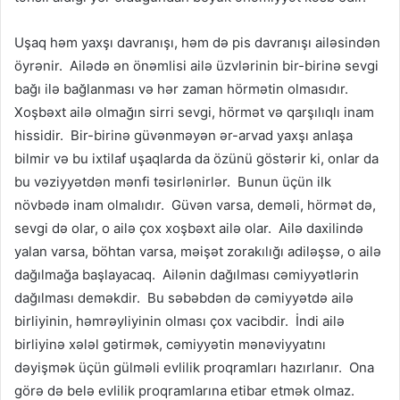
Uşaq həm yaxşı davranışı, həm də pis davranışı ailəsindən
öyrənir. Ailədə ən önəmlisi ailə üzvlərinin bir-birinə sevgi
bağı ilə bağlanması və hər zaman hörmətin olmasıdır.
Xoşbəxt ailə olmağın sirri sevgi, hörmət və qarşılıqlı inam
hissidir. Bir-birinə güvənməyən ər-arvad yaxşı anlaşa
bilmir və bu ixtilaf uşaqlarda da özünü göstərir ki, onlar da
bu vəziyyətdən mənfi təsirlənirlər. Bunun üçün ilk
növbədə inam olmalıdır. Güvən varsa, deməli, hörmət də,
sevgi də olar, o ailə çox xoşbəxt ailə olar. Ailə daxilində
yalan varsa, böhtan varsa, məişət zorakılığı adiləşsə, o ailə
dağılmağa başlayacaq. Ailənin dağılması cəmiyyətlərin
dağılması deməkdir. Bu səbəbdən də cəmiyyətdə ailə
birliyinin, həmrəyliyinin olması çox vacibdir. İndi ailə
birliyinə xələl gətirmək, cəmiyyətin mənəviyyatını
dəyişmək üçün gülməli evlilik proqramları hazırlanır. Ona
görə də belə evlilik proqramlarına etibar etmək olmaz.