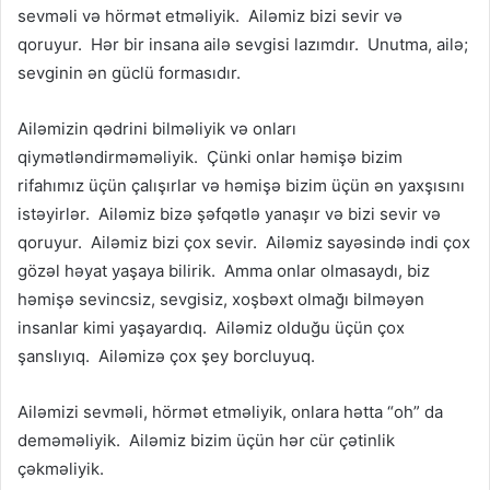
sevməli və hörmət etməliyik. Ailəmiz bizi sevir və
qoruyur. Hər bir insana ailə sevgisi lazımdır. Unutma, ailə;
sevginin ən güclü formasıdır.
Ailəmizin qədrini bilməliyik və onları
qiymətləndirməməliyik. Çünki onlar həmişə bizim
rifahımız üçün çalışırlar və həmişə bizim üçün ən yaxşısını
istəyirlər. Ailəmiz bizə şəfqətlə yanaşır və bizi sevir və
qoruyur. Ailəmiz bizi çox sevir. Ailəmiz sayəsində indi çox
gözəl həyat yaşaya bilirik. Amma onlar olmasaydı, biz
həmişə sevincsiz, sevgisiz, xoşbəxt olmağı bilməyən
insanlar kimi yaşayardıq. Ailəmiz olduğu üçün çox
şanslıyıq. Ailəmizə çox şey borcluyuq.
Ailəmizi sevməli, hörmət etməliyik, onlara hətta “oh” da
deməməliyik. Ailəmiz bizim üçün hər cür çətinlik
çəkməliyik.