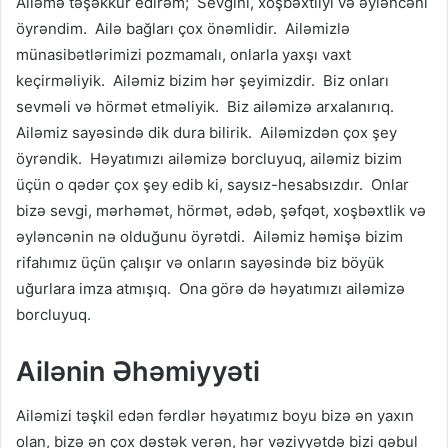
Ailəmə təşəkkür edirəm; Sevgini, xoşbəxtliyi və əyləncəni
öyrəndim. Ailə bağları çox önəmlidir. Ailəmizlə
münasibətlərimizi pozmamalı, onlarla yaxşı vaxt
keçirməliyik. Ailəmiz bizim hər şeyimizdir. Biz onları
sevməli və hörmət etməliyik. Biz ailəmizə arxalanırıq.
Ailəmiz sayəsində dik dura bilirik. Ailəmizdən çox şey
öyrəndik. Həyatımızı ailəmizə borcluyuq, ailəmiz bizim
üçün o qədər çox şey edib ki, saysız-hesabsızdır. Onlar
bizə sevgi, mərhəmət, hörmət, ədəb, şəfqət, xoşbəxtlik və
əyləncənin nə olduğunu öyrətdi. Ailəmiz həmişə bizim
rifahımız üçün çalışır və onların sayəsində biz böyük
uğurlara imza atmışıq. Ona görə də həyatımızı ailəmizə
borcluyuq.
Ailənin Əhəmiyyəti
Ailəmizi təşkil edən fərdlər həyatımız boyu bizə ən yaxın
olan, bizə ən çox dəstək verən, hər vəziyyətdə bizi qəbul