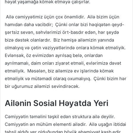
həyat yaşamağa kömək etməyə çalışırlar.
Ailə cəmiyyətimiz üçün çox önəmlidir. Ailə bizim üçün
hamıdan daha vacibdir; Çünki onlar bizi həqiqətən qeyd-
şərtsiz sevən, səhvlərimizi ört-basdır edən, hər şeydə
bizə dəstək olanlardır. Biz həmişə ailəmizin yanında
olmalıyıq və çətin vəziyyətlərində onlara kömək etməliyik.
Evlənsək, öz evimizdən ayrılsaq belə, onlardan
ayrılmamalı, daim onları ziyarət etməli, evlərimizə dəvət
etməliyik. Məsələn, biz ailəmizə ev işlərində kömək
etməliyik və mütəmadi olaraq oxumalıyıq. Çünki bizim hər
bir uğurumuz ailəmizi sevindirəcək.
Ailənin Sosial Həyatda Yeri
Cəmiyyətin təməlini təşkil edən struktura ailə deyilir.
Cəmiyyətin ən mühüm elementi ailədir. Ailə uşağın ibtidai
təhsil aldığı yer olduğundan böyük əhəmiyyət kəsb edir.