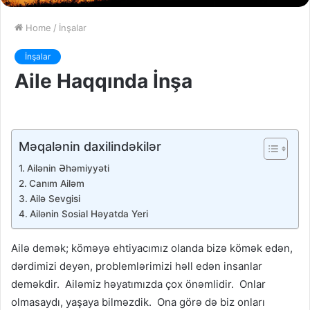
Home
/
İnşalar
İnşalar
Aile Haqqında İnşa
Məqalənin daxilindəkilər
Ailənin Əhəmiyyəti
Canım Ailəm
Ailə Sevgisi
Ailənin Sosial Həyatda Yeri
Ailə demək; köməyə ehtiyacımız olanda bizə kömək edən,
dərdimizi deyən, problemlərimizi həll edən insanlar
deməkdir. Ailəmiz həyatımızda çox önəmlidir. Onlar
olmasaydı, yaşaya bilməzdik. Ona görə də biz onları