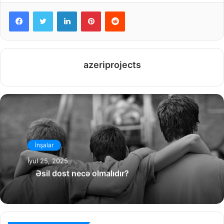
Facebook
Twitter
LinkedIn
Pinterest
Reddit
azeriprojects
İnşalar
İyul 25, 2025
Əsil dost necə olmalıdır?