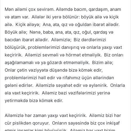
Mən ailəmi çox sevirəm. Ailəmdə bacım, qardaşım, anam
və atam var. Ailələr iki yerə bölünür: böyük ailə və kiçik
ailə. Kiçik ailəyə; Ana, ata, qız və oğuldan ibarət ailədir.
Böyük ailə; Nənə, baba, ana, ata, qız, oğul, qardaş və
bacıdan ibarət ailədir. Ailəmizlə; Biz dərdlərimizi
bölüşürük, problemlərimizi danışırıq və onlarla yaxşı vaxt
keçiririk. Ailəmizi sevməli və hörmət etməliyik. Biz onları
aşağılamamalı və ya gözardı etməməliyik. Bizim ailə;
Onlar çətin vəziyyətə düşəndə ​​bizə kömək edir,
problemlərimizi həll edir və rifahımız üçün əllərindən
gələni edirlər. Ailəmizlə səyahət edir və əylənirik. Onlarla
əla vaxt keçiririk. Ailəmiz bəzi vəzifələrimizi yerinə
yetirməkdə bizə kömək edir.
Ailəmizlə hər zaman yaxşı vaxt keçiririk. Ailəmiz bizi hər
cür pislikdən qoruyur. Onların sayəsində biz çox inkişaf
etmiş insanlar kimi böyüyürük. Ailəmiz hər vaxt bizim