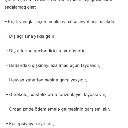
sadalamaq olar:
– Kiçik yanıqlar üçün müalicəvi xüsusiyyətlərə malikdir,
– Diş ağrısına yaxşı gəlir,
– Diş ətlərinə gücləndirici təsir göstərir,
– Bədəndəki şişkinliyi azaltmaq üçün faydalıdır,
– Heyvan zəhərlənməsinə qarşı yaxşıdır,
– Ginekoloji xəstəliklərdə tənzimləyici faydası var,
– Orqanizmdə ödem əmələ gəlməsinin qarşısını alır,
– Epilepsiyaya xeyirlidir,