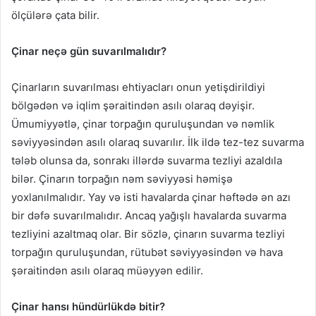
ölçülərə çata bilir.
Çinar neçə gün suvarılmalıdır?
Çinarların suvarılması ehtiyacları onun yetişdirildiyi
bölgədən və iqlim şəraitindən asılı olaraq dəyişir.
Ümumiyyətlə, çinar torpağın quruluşundan və nəmlik
səviyyəsindən asılı olaraq suvarılır. İlk ildə tez-tez suvarma
tələb olunsa da, sonrakı illərdə suvarma tezliyi azaldıla
bilər. Çinarın torpağın nəm səviyyəsi həmişə
yoxlanılmalıdır. Yay və isti havalarda çinar həftədə ən azı
bir dəfə suvarılmalıdır. Ancaq yağışlı havalarda suvarma
tezliyini azaltmaq olar. Bir sözlə, çinarın suvarma tezliyi
torpağın quruluşundan, rütubət səviyyəsindən və hava
şəraitindən asılı olaraq müəyyən edilir.
Çinar hansı hündürlükdə bitir?