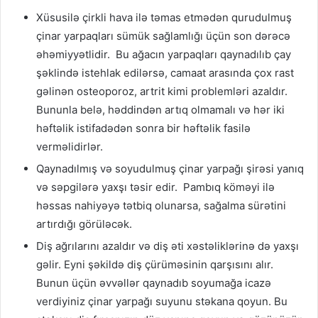
Xüsusilə çirkli hava ilə təmas etmədən qurudulmuş
çinar yarpaqları sümük sağlamlığı üçün son dərəcə
əhəmiyyətlidir. Bu ağacın yarpaqları qaynadılıb çay
şəklində istehlak edilərsə, camaat arasında çox rast
gəlinən osteoporoz, artrit kimi problemləri azaldır.
Bununla belə, həddindən artıq olmamalı və hər iki
həftəlik istifadədən sonra bir həftəlik fasilə
verməlidirlər.
Qaynadılmış və soyudulmuş çinar yarpağı şirəsi yanıq
və səpgilərə yaxşı təsir edir. Pambıq köməyi ilə
həssas nahiyəyə tətbiq olunarsa, sağalma sürətini
artırdığı görüləcək.
Diş ağrılarını azaldır və diş əti xəstəliklərinə də yaxşı
gəlir. Eyni şəkildə diş çürüməsinin qarşısını alır.
Bunun üçün əvvəllər qaynadıb soyumağa icazə
verdiyiniz çinar yarpağı suyunu stəkana qoyun. Bu