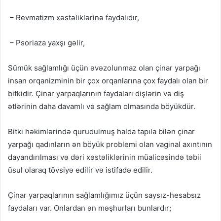
– Revmatizm xəstəliklərinə faydalıdır,
– Psoriaza yaxşı gəlir,
Sümük sağlamlığı üçün əvəzolunmaz olan çinar yarpağı
insan orqanizminin bir çox orqanlarına çox faydalı olan bir
bitkidir. Çinar yarpaqlarının faydaları dişlərin və diş
ətlərinin daha davamlı və sağlam olmasında böyükdür.
Bitki həkimlərində qurudulmuş halda tapıla bilən çinar
yarpağı qadınların ən böyük problemi olan vaginal axıntının
dayandırılması və dəri xəstəliklərinin müalicəsində təbii
üsul olaraq tövsiyə edilir və istifadə edilir.
Çinar yarpaqlarının sağlamlığımız üçün saysız-hesabsız
faydaları var. Onlardan ən məşhurları bunlardır;