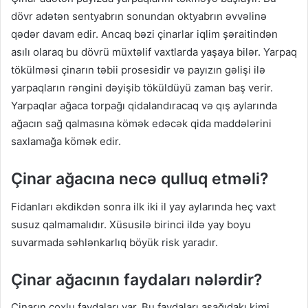
dövr adətən sentyabrın sonundan oktyabrın əvvəlinə
qədər davam edir. Ancaq bəzi çinarlar iqlim şəraitindən
asılı olaraq bu dövrü müxtəlif vaxtlarda yaşaya bilər. Yarpaq
tökülməsi çinarın təbii prosesidir və payızın gəlişi ilə
yarpaqların rəngini dəyişib töküldüyü zaman baş verir.
Yarpaqlar ağaca torpağı qidalandıracaq və qış aylarında
ağacın sağ qalmasına kömək edəcək qida maddələrini
saxlamağa kömək edir.
Çinar ağacına necə qulluq etməli?
Fidanları əkdikdən sonra ilk iki il yay aylarında heç vaxt
susuz qalmamalıdır. Xüsusilə birinci ildə yay boyu
suvarmada səhlənkarlıq böyük risk yaradır.
Çinar ağacının faydaları nələrdir?
Çinarın çoxlu faydaları var. Bu faydaları aşağıdakı kimi