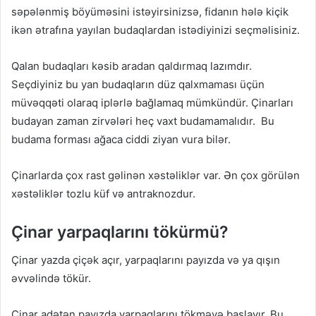
səpələnmiş böyüməsini istəyirsinizsə, fidanın hələ kiçik
ikən ətrafına yayılan budaqlardan istədiyinizi seçməlisiniz.
Qalan budaqları kəsib aradan qaldırmaq lazımdır.
Seçdiyiniz bu yan budaqların düz qalxmaması üçün
müvəqqəti olaraq iplərlə bağlamaq mümkündür. Çinarları
budayan zaman zirvələri heç vaxt budamamalıdır. Bu
budama forması ağaca ciddi ziyan vura bilər.
Çinarlarda çox rast gəlinən xəstəliklər var. Ən çox görülən
xəstəliklər tozlu küf və antraknozdur.
Çinar yarpaqlarını tökürmü?
Çinar yazda çiçək açır, yarpaqlarını payızda və ya qışın
əvvəlində tökür.
Çinar adətən payızda yarpaqlarını tökməyə başlayır. Bu