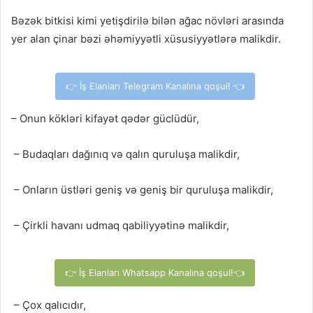
Bəzək bitkisi kimi yetişdirilə bilən ağac növləri arasında
yer alan çinar bəzi əhəmiyyətli xüsusiyyətlərə malikdir.
👉 İş Elanları Telegram Kanalına qoşul! 👈
– Onun kökləri kifayət qədər güclüdür,
– Budaqları dağınıq və qalın quruluşa malikdir,
– Onların üstləri geniş və geniş bir quruluşa malikdir,
– Çirkli havanı udmaq qabiliyyətinə malikdir,
👉 İş Elanları Whatsapp Kanalına qoşul!👈
– Çox qalıcıdır,