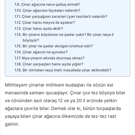
Çinar ağacına necə qulluq etməli?
Çinar ağacının faydaları nələrdir?
Çinar yarpağının zərərləri (yan təsirləri) nələrdir?
Çinar hansı meyvə ilə aşılanır?
Çinar hansı ayda əkilir?
Bir çinarın böyüməsi nə qədər çəkir? Bir çinar neçə il
böyüyür?
Bir çinar nə qədər oksigen istehsal edir?
Çinar ağacını nə qurudur?
Niyə çinarın altında oturmaq olmaz?
Çinar yarpaqları hansı ayda yığılır?
Bir-birindən neçə metr məsafədə çinar əkilməlidir?
Möhtəşəm çinarlar möhkəm budaqları ilə sözün əsl
mənasında səmanı qucaqlayır. Çinar çox tez böyüyə bilər
və növündən asılı olaraq 12 və ya 20 il ərzində yetkin
ağaclara çevrilə bilər. Demək olar ki, bütün torpaqlarda
yaşaya bilən çinar ağacına ölkəmizdə də tez-tez rast
gəlinir.