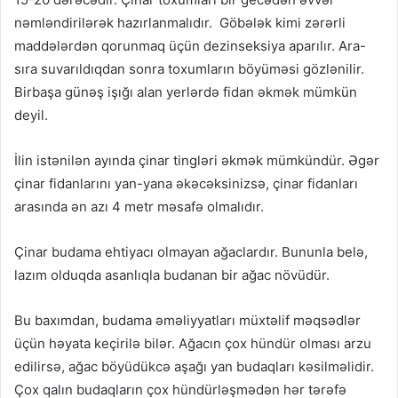
nəmləndirilərək hazırlanmalıdır. Göbələk kimi zərərli
maddələrdən qorunmaq üçün dezinseksiya aparılır. Ara-
sıra suvarıldıqdan sonra toxumların böyüməsi gözlənilir.
Birbaşa günəş işığı alan yerlərdə fidan əkmək mümkün
deyil.
İlin istənilən ayında çinar tingləri əkmək mümkündür. Əgər
çinar fidanlarını yan-yana əkəcəksinizsə, çinar fidanları
arasında ən azı 4 metr məsafə olmalıdır.
Çinar budama ehtiyacı olmayan ağaclardır. Bununla belə,
lazım olduqda asanlıqla budanan bir ağac növüdür.
Bu baxımdan, budama əməliyyatları müxtəlif məqsədlər
üçün həyata keçirilə bilər. Ağacın çox hündür olması arzu
edilirsə, ağac böyüdükcə aşağı yan budaqları kəsilməlidir.
Çox qalın budaqların çox hündürləşmədən hər tərəfə