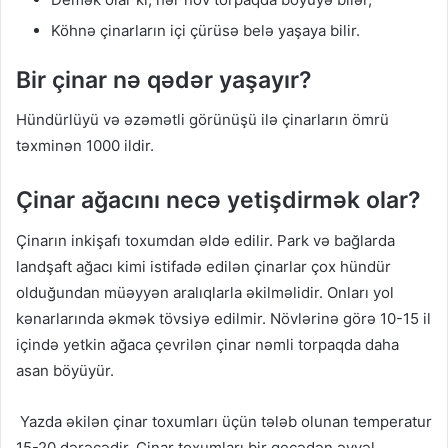
Köhnə çinarların içi çürüsə belə yaşaya bilir.
Bir çinar nə qədər yaşayır?
Hündürlüyü və əzəmətli görünüşü ilə çinarların ömrü
təxminən 1000 ildir.
Çinar ağacını necə yetişdirmək olar?
Çinarın inkişafı toxumdan əldə edilir. Park və bağlarda
landşaft ağacı kimi istifadə edilən çinarlar çox hündür
olduğundan müəyyən aralıqlarla əkilməlidir. Onları yol
kənarlarında əkmək tövsiyə edilmir. Növlərinə görə 10-15 il
içində yetkin ağaca çevrilən çinar nəmli torpaqda daha
asan böyüyür.
Yazda əkilən çinar toxumları üçün tələb olunan temperatur
15-20 dərəcədir. Çinar toxumları bir gecədən əvvəl