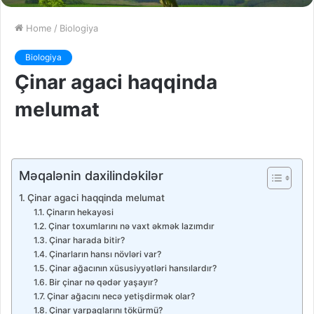
Home
/
Biologiya
Biologiya
Çinar agaci haqqinda
melumat
Məqalənin daxilindəkilər
Çinar agaci haqqinda melumat
Çinarın hekayəsi
Çinar toxumlarını nə vaxt əkmək lazımdır
Çinar harada bitir?
Çinarların hansı növləri var?
Çinar ağacının xüsusiyyətləri hansılardır?
Bir çinar nə qədər yaşayır?
Çinar ağacını necə yetişdirmək olar?
Çinar yarpaqlarını tökürmü?