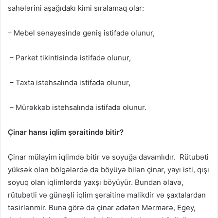
sahələrini aşağıdakı kimi sıralamaq olar:
– Mebel sənayesində geniş istifadə olunur,
– Parket tikintisində istifadə olunur,
– Taxta istehsalında istifadə olunur,
– Mürəkkəb istehsalında istifadə olunur.
Çinar hansı iqlim şəraitində bitir?
Çinar mülayim iqlimdə bitir və soyuğa davamlıdır. Rütubəti
yüksək olan bölgələrdə də böyüyə bilən çinar, yayı isti, qışı
soyuq olan iqlimlərdə yaxşı böyüyür. Bundan əlavə,
rütubətli və günəşli iqlim şəraitinə malikdir və şaxtalardan
təsirlənmir. Buna görə də çinar adətən Mərmərə, Egey,