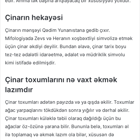
edir. Amma tək başına arıqlayacaq bir xüsusiyyəti yoxdur.
Çinarın hekayəsi
Çinarın mənşəyi Qədim Yunanıstana gedib çıxır.
Mifologiyada Zevs və Heranın xoşbəxtliyi simvolizə etmək
üçün çinar əkdiyi deyilir. Bundan əlavə, çinar tarix boyu
tez-tez ədalətli idarəetmə, ədalət və müdriklik simvolu
kimi istifadə edilmişdir.
Çinar toxumlarını nə vaxt əkmək
lazımdır
Çinar toxumları adətən payızda və ya qışda əkilir. Toxumlar
ağac yarpaqlarını tökdükdən sonra yığılır və dərhal əkilir.
Çinar toxumları küləklə təbii olaraq dağıldığı üçün bu
ağaclar öz-özünə yarana bilir. Bununla belə, toxumları əl
ilə toplamaq və əkmək lazım ola bilər, xüsusən də