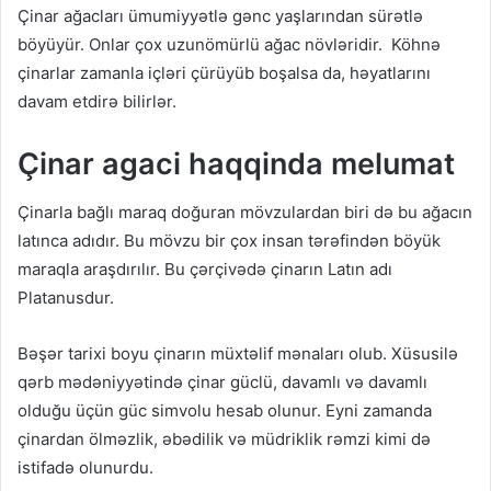
Çinar ağacları ümumiyyətlə gənc yaşlarından sürətlə
böyüyür. Onlar çox uzunömürlü ağac növləridir. Köhnə
çinarlar zamanla içləri çürüyüb boşalsa da, həyatlarını
davam etdirə bilirlər.
Çinar agaci haqqinda melumat
Çinarla bağlı maraq doğuran mövzulardan biri də bu ağacın
latınca adıdır. Bu mövzu bir çox insan tərəfindən böyük
maraqla araşdırılır. Bu çərçivədə çinarın Latın adı
Platanusdur.
Bəşər tarixi boyu çinarın müxtəlif mənaları olub. Xüsusilə
qərb mədəniyyətində çinar güclü, davamlı və davamlı
olduğu üçün güc simvolu hesab olunur. Eyni zamanda
çinardan ölməzlik, əbədilik və müdriklik rəmzi kimi də
istifadə olunurdu.