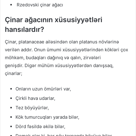
Rzedovski çinar ağacı
Çinar ağacının xüsusiyyətləri
hansılardır?
Çinar, platanaceae ailəsindən olan platanus növlərinə
verilən addır. Onun ümumi xüsusiyyətlərindən kökləri çox
möhkəm, budaqları dağınıq və qalın, zirvələri
genişdir. Digər mühüm xüsusiyyətlərdən danışsaq,
çinarlar;
Onların uzun ömürləri var,
Çirkli hava udarlar,
Tez böyüyürlər,
Kök tumurcuqları yarada bilər,
Dörd fəsildə əkilə bilər,
Demək olar ki, hər növ torpaqda böyüyə bilər,