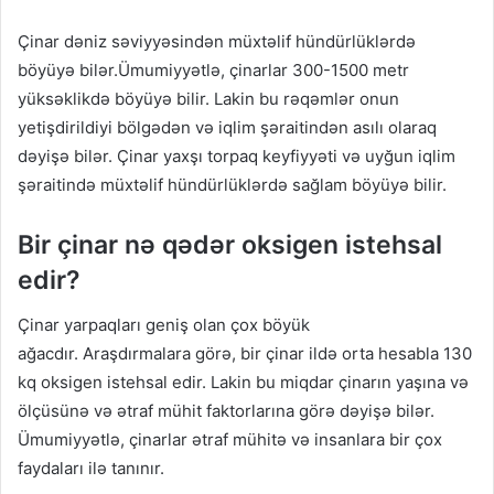
Çinar dəniz səviyyəsindən müxtəlif hündürlüklərdə
böyüyə bilər.Ümumiyyətlə, çinarlar 300-1500 metr
yüksəklikdə böyüyə bilir. Lakin bu rəqəmlər onun
yetişdirildiyi bölgədən və iqlim şəraitindən asılı olaraq
dəyişə bilər. Çinar yaxşı torpaq keyfiyyəti və uyğun iqlim
şəraitində müxtəlif hündürlüklərdə sağlam böyüyə bilir.
Bir çinar nə qədər oksigen istehsal
edir?
Çinar yarpaqları geniş olan çox böyük
ağacdır. Araşdırmalara görə, bir çinar ildə orta hesabla 130
kq oksigen istehsal edir. Lakin bu miqdar çinarın yaşına və
ölçüsünə və ətraf mühit faktorlarına görə dəyişə bilər.
Ümumiyyətlə, çinarlar ətraf mühitə və insanlara bir çox
faydaları ilə tanınır.