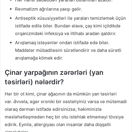
Revmatizm ağrılarına yaxşı gəlir.
Antiseptik xüsusiyyətləri ilə yaraları təmizləmək üçün
istifadə edilə bilər. Bundan əlavə, çay kimi içildikdə
orqanizmdəki infeksiya və iltihabı aradan qaldırır.
Arıqlamaq istəyənlər ondan istifadə edə bilər.
Maddələr mübadiləsini sürətləndirir və daha sürətli
arıqlamağa kömək edir.
Çinar yarpağının zərərləri (yan
təsirləri) nələrdir?
Hər bir ot kimi, çinar ağacının da mümkün yan təsirləri
var. Əvvəla, əgər xroniki bir xəstəliyiniz varsa və mütəmadi
olaraq dərman istifadə edirsinizsə, həkiminizlə
məsləhətləşmədən heç bir otu istehlak etməməyi tövsiyə
edirik. Eynilə, allergiyası olan insanlar daha diqqətli