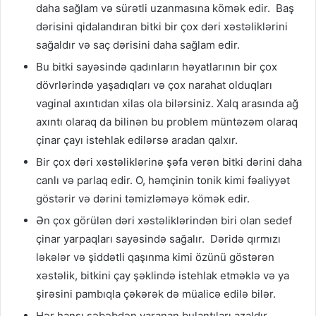
daha sağlam və sürətli uzanmasına kömək edir. Baş
dərisini qidalandıran bitki bir çox dəri xəstəliklərini
sağaldır və saç dərisini daha sağlam edir.
Bu bitki sayəsində qadınların həyatlarının bir çox
dövrlərində yaşadıqları və çox narahat olduqları
vaginal axıntıdan xilas ola bilərsiniz. Xalq arasında ağ
axıntı olaraq da bilinən bu problem müntəzəm olaraq
çinar çayı istehlak edilərsə aradan qalxır.
Bir çox dəri xəstəliklərinə şəfa verən bitki dərini daha
canlı və parlaq edir. O, həmçinin tonik kimi fəaliyyət
göstərir və dərini təmizləməyə kömək edir.
Ən çox görülən dəri xəstəliklərindən biri olan sedef
çinar yarpaqları sayəsində sağalır. Dəridə qırmızı
ləkələr və şiddətli qaşınma kimi özünü göstərən
xəstəlik, bitkini çay şəklində istehlak etməklə və ya
şirəsini pambıqla çəkərək də müalicə edilə bilər.
Hər hansı səbəbdən yaranan bulantıları azaldır.