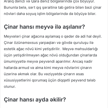
Aralıq dənizi və Qara dəniz bölgələrində çox böyüyür.
Bununla belə, sərt qış şəraitinə tab gətirə bilən bəzi çinar
növləri daha soyuq iqlim bölgələrində də böyüyə bilər.
Çinar hansı meyvə ilə aşılanır?
Meyvələri çinar ağacına aşılamaq o qədər də adi hal deyil.
Çinar özünəməxsus yarpaqları və gövdə quruluşu ilə
estetik ağac növü kimi yetişdirilir. Meyvə məhsuldarlığı
üçün yetişdirilməyən ağac növü olduğundan çinarlarda
ümumiyyətlə meyvə peyvəndi aparılmır. Ancaq nadir
hallarda armud və alma kimi meyvə növlərini çinarın
üzərinə əkmək olar. Bu vəziyyətdə çinarın əsas
xüsusiyyətlərini qorumaq üçün diqqətli peyvənd tələb
olunur.
Çinar hansı ayda əkilir?