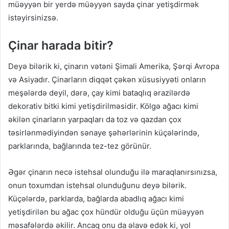
müəyyən bir yerdə müəyyən sayda çinar yetişdirmək
istəyirsinizsə.
Çinar harada bitir?
Deyə bilərik ki, çinarın vətəni Şimali Amerika, Şərqi Avropa
və Asiyadır. Çinarların diqqət çəkən xüsusiyyəti onların
meşələrdə deyil, dərə, çay kimi bataqlıq ərazilərdə
dekorativ bitki kimi yetişdirilməsidir. Kölgə ağacı kimi
əkilən çinarların yarpaqları da toz və qazdan çox
təsirlənmədiyindən sənaye şəhərlərinin küçələrində,
parklarında, bağlarında tez-tez görünür.
Əgər çinarın necə istehsal olunduğu ilə maraqlanırsınızsa,
onun toxumdan istehsal olunduğunu deyə bilərik.
Küçələrdə, parklarda, bağlarda abadlıq ağacı kimi
yetişdirilən bu ağac çox hündür olduğu üçün müəyyən
məsafələrdə əkilir. Ancaq onu da əlavə edək ki, yol