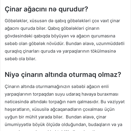
Çinar ağacını nə qurudur?
Göbələklər, xüsusən də qabıq göbələkləri çox vaxt çinar
ağacını quruda bilər. Qabıq göbələkləri çinarın
gövdəsindəki qabıqda böyüyən və ağacın qurumasına
səbəb olan göbələk növüdür. Bundan əlavə, uzunmüddətli
quraqlıq çinarları quruda və yarpaqlarının tökülməsinə
səbəb ola bilər.
Niyə çinarın altında oturmaq olmaz?
Çinarın altında oturmamağınızın səbəbi ağacın enli
yarpaqlarının torpaqdan suyu udaraq havaya buraxması
nəticəsində altındakı torpağın nəm qalmasıdır. Bu vəziyyət
həşəratların, xüsusilə ağcaqanadların çoxalması üçün
uyğun bir mühit yarada bilər. Bundan əlavə, çinar
ümumiyyətlə böyük ölçüdə olduğundan, budaqların və ya