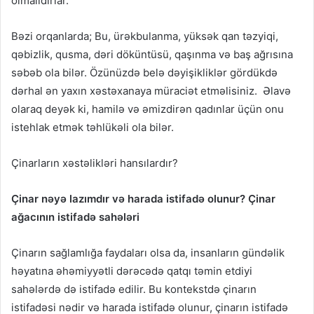
olmalıdırlar.
Bəzi orqanlarda; Bu, ürəkbulanma, yüksək qan təzyiqi,
qəbizlik, qusma, dəri döküntüsü, qaşınma və baş ağrısına
səbəb ola bilər. Özünüzdə belə dəyişikliklər gördükdə
dərhal ən yaxın xəstəxanaya müraciət etməlisiniz. Əlavə
olaraq deyək ki, hamilə və əmizdirən qadınlar üçün onu
istehlak etmək təhlükəli ola bilər.
Çinarların xəstəlikləri hansılardır?
Çinar nəyə lazımdır və harada istifadə olunur? Çinar
ağacının istifadə sahələri
Çinarın sağlamlığa faydaları olsa da, insanların gündəlik
həyatına əhəmiyyətli dərəcədə qatqı təmin etdiyi
sahələrdə də istifadə edilir. Bu kontekstdə çinarın
istifadəsi nədir və harada istifadə olunur, çinarın istifadə