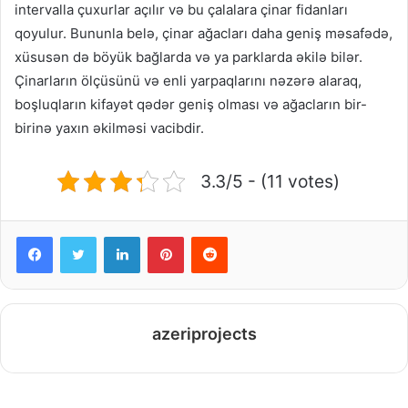
intervalla çuxurlar açılır və bu çalalara çinar fidanları
qoyulur. Bununla belə, çinar ağacları daha geniş məsafədə,
xüsusən də böyük bağlarda və ya parklarda əkilə bilər.
Çinarların ölçüsünü və enli yarpaqlarını nəzərə alaraq,
boşluqların kifayət qədər geniş olması və ağacların bir-
birinə yaxın əkilməsi vacibdir.
3.3/5 - (11 votes)
Facebook
Twitter
LinkedIn
Pinterest
Reddit
azeriprojects