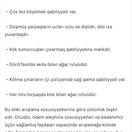
– Çox tez böyümək qabiliyyəti var,
– Düşmüş yarpaqların ucları uclu və dişlidir, dibi isə
yuvarlaqdır.
– Kök tumurcuqları çıxarmaq qabiliyyətinə malikdir,
– Dörd fəsildə əkilə bilən ağac növüdür.
– Köhnə çinarların içi çürüyəndə sağ qalma qabiliyyəti var.
– Hər növ torpaqda bitə bilən ağac növüdür.
Bu bitki arıqlama xüsusiyyətlərinə görə üstünlük təşkil
edir. Düzdür, ödem əleyhinə xüsusiyyətləri və bədənimiz
üçün sağlamlıq faydaları sayəsində arıqlamağa kömək