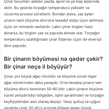
Çinar toxumları adətən yazda, aprel və ya may aylarında
əkilir. Bu aylarda torpağın temperaturu yüksəlir və
cücərmə prosesi sürətlənir. Bundan əlavə, yaz ayları
çinarın təbii böyümə dövrünə təsadüf etdiyi üçün əkilməsi
üçün ən münasib vaxtlardır. Lakin çinar tingləri hazır
alınarsa, bu tingləri yaz və payızda əkmək olar. Torpağın
temperaturu azaldığından çinar fidanları üçün də əlverişli
dövr payızdır.
Bir çinarın böyüməsi nə qədər çəkir?
Bir çinar neçə il böyüyür?
Çinar çox böyük ağac növüdür və böyümə sürəti digər
ağac növlərindən daha yavaşdır. Orta hesabla çinarın tam
böyümə dövrü təxminən 50-60 ildir. Lakin çinarın böyümə
sürəti yetişdirildiyi bölgədən, iqlim şəraitindən və torpağın
keyfiyyətindən asılı olaraq dəyişir. Yaxşı qulluq və uyğun
şəraitdə çinar 30-40 il ərzində kifayət qədər böyük