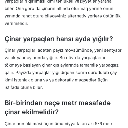
yarpaqların qırılması kimi təhlükəli vəziyyətlər yarana
bilər. Ona görə də çinarın altında oturmaq yerinə onun
yanında rahat otura biləcəyiniz alternativ yerlərə üstünlük
verilməlidir.
Çinar yarpaqları hansı ayda yığılır?
Çinar yarpaqları adətən payız mövsümündə, yəni sentyabr
və oktyabr aylarında yığılır. Bu dövrdə yarpaqlarını
tökməyə başlayan çinar qış aylarında tamamilə yarpaqsız
qalır. Payızda yarpaqlar yığıldıqdan sonra qurudulub çay
kimi istehlak oluna və ya dekorativ məqsədlər üçün
istifadə oluna bilər.
Bir-birindən neçə metr məsafədə
çinar əkilməlidir?
Çinarların əkilməsi üçün ümumiyyətlə ən azı 5-6 metr