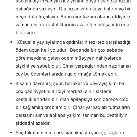
stəkanı diş fırçanızın düz yanına qoyun və gözünüzün
qabağında saxlayın. Diş fırçanızı bu suya batırın və bir
neçə dəfə fırçalayın. Bunu müntəzəm olaraq etdiyiniz
zaman diş əti xəstəliklərinin azaldığını müşahidə edə
bilərsiniz.
Xüsusilə yay aylarında qadınların tez-tez qarşılaşdığı
ödem üçün həll yoludur. Bədəndə bir çox səbəbə
görə meydana gələn ödem müəyyən nahiyələrdə
şişkinliyə səbəb olur. Çinar yarpaqlarından hazırlanan
çay bu ödemləri aradan qaldırmağa kömək edir.
İnsanın davranış, şüur, hərəkət və qavrayış kimi bir
çox qabiliyyətini itirdiyi mərkəzi sinir sistemi
xəstəliklərindən biri olan epilepsiya son dərəcə ciddi
bir sağlamlıq problemidir. Çinar yarpaqları tutmaların
qarşısını alır və epilepsiya kimi tanınan bu xəstəliyin
şiddətini azaldır.
Saç tökülməsinin qarşısını almaqla yanaşı, saçların