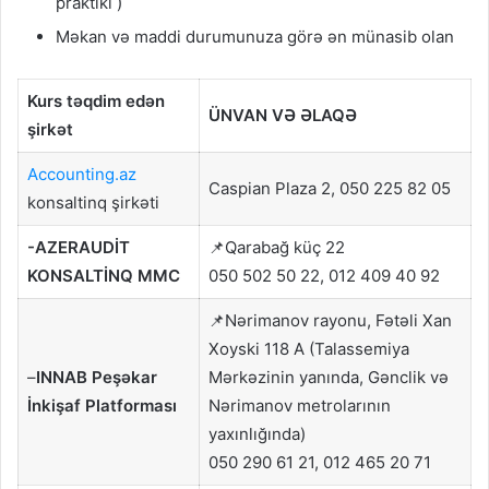
praktiki )
Məkan və maddi durumunuza görə ən münasib olan
Kurs təqdim edən
ÜNVAN VƏ ƏLAQƏ
şirkət
Accounting.az
Caspian Plaza 2, 050 225 82 05
konsaltinq şirkəti
-AZERAUDİT
📌Qarabağ küç 22
KONSALTİNQ MMC
050 502 50 22, 012 409 40 92
📌Nərimanov rayonu, Fətəli Xan
Xoyski 118 A (Talassemiya
–
INNAB Peşəkar
Mərkəzinin yanında, Gənclik və
İnkişaf Platforması
Nərimanov metrolarının
yaxınlığında)
050 290 61 21, 012 465 20 71