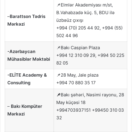
📌Elmlər Akademiyası m/st,
B.Vahabzadə küç. 5, BDU ilə
–
Barattson Tədris
üzbəüz çıxışı
Mərkəzi
+994 (70) 205 44 92, +994 (55)
502 44 96
📌Bakı Caspian Plaza
-Azərbaycan
+994 12 310 09 29, +994 50 225
Mühasiblər Məktəbi
82 05
-ELİTE Academy &
📌28 May, Jale plaza
Consulting
+994 70 880 35 17
📌
Bakı şəhəri, Nəsimi rayonu, 28
May küçəsi 18
–
Bakı Kompüter
+994703937151 +99450 310 03
Mərkəzi
32