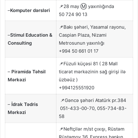
📌28 may Ⓜ️ yaxınlığında
–
Komputer dərsləri
50 724 90 13
📌Bakı şəhəri, Yasamal rayonu,
–
Stimul Education &
Caspian Plaza, Nizami
Consulting
Metrosunun yaxınlığı
+994 50 661 01 17
📌Füzuli küçəsi 81 ( 28 Mall
–
Piramida Təhsil
ticarət mərkəzinin sağ girişi ilə
Mərkəzi
üzbəüz )
+994125551920
📌Gəncə şəhəri Atatürk pr.384
–
İdrak Tədris
051-433-00-70, 055-734-83-
Mərkəzi
58
📌Neftçilər m/st çıxışı, Rüstəm
Rüstəmov 36, Express bankın