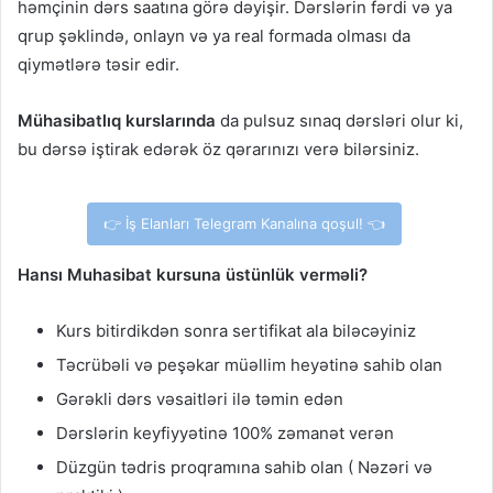
həmçinin dərs saatına görə dəyişir. Dərslərin fərdi və ya
qrup şəklində, onlayn və ya real formada olması da
qiymətlərə təsir edir.
Mühasibatlıq kurslarında
da pulsuz sınaq dərsləri olur ki,
bu dərsə iştirak edərək öz qərarınızı verə bilərsiniz.
👉 İş Elanları Telegram Kanalına qoşul! 👈
Hansı Muhasibat
kursuna üstünlük verməli?
Kurs bitirdikdən sonra sertifikat ala biləcəyiniz
Təcrübəli və peşəkar müəllim heyətinə sahib olan
Gərəkli dərs vəsaitləri ilə təmin edən
Dərslərin keyfiyyətinə 100% zəmanət verən
Düzgün tədris proqramına sahib olan ( Nəzəri və