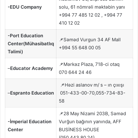
-EDU Company
solu, 61 nömrəli məktəbin yanı
+994 77 485 12 02 , +994 77
410 12 02
-Port Education
📌Səməd Vurgun 34 AF Mall
Center(Mühasibatlıq
+994 55 648 00 05
Təlimi)
📌Mərkəz Plaza, 718-ci otaq
–
Educator Academy
070 644 24 46
📌Həzi aslanov m/ s – ın çıxışı
–
Espranto Education
051-433-00-70,055-734-83-
58
📌28 May Nizami 203B, Səməd
-İmperial Education
Vurğun bağının yanında, AFF
Center
BUSİNESS HOUSE
(050 443 80 24)