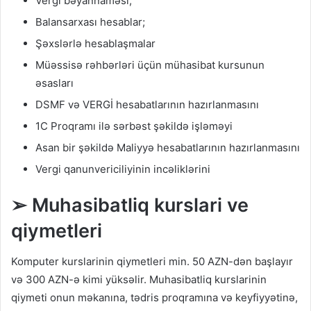
Vergi bəyannaməsi;
Balansarxası hesablar;
Şəxslərlə hesablaşmalar
Müəssisə rəhbərləri üçün mühasibat kursunun
əsasları
DSMF və VERGİ hesabatlarının hazırlanmasını
1C Proqramı ilə sərbəst şəkildə işləməyi
Asan bir şəkildə Maliyyə hesabatlarının hazırlanmasını
Vergi qanunvericiliyinin incəliklərini
➢ Muhasibatliq kurslari ve
qiymetleri
Komputer kurslarinin qiymetleri min. 50 AZN-dən başlayır
və 300 AZN-ə kimi yüksəlir. Muhasibatliq kurslarinin
qiymeti onun məkanına, tədris proqramına və keyfiyyətinə,