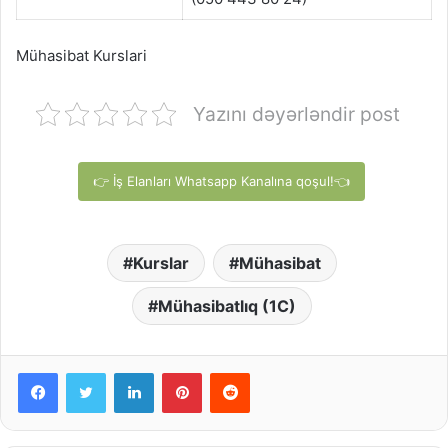
Mühasibat Kurslari
Yazını dəyərləndir post
👉 İş Elanları Whatsapp Kanalına qoşul!👈
Kurslar
Mühasibat
Mühasibatlıq (1C)
Facebook
Twitter
LinkedIn
Pinterest
Reddit