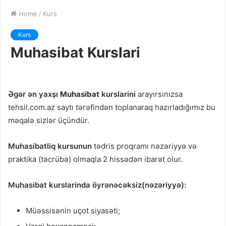
Home
/
Kurs
Kurs
Muhasibat Kurslari
Əgər ən yaxşı
Muhasibat
kurslarini
arayırsınızsa
tehsil.com.az saytı tərəfindən toplanaraq hazırladığımız bu
məqalə sizlər üçündür.
Muhasibatliq kursunun
tədris proqramı nəzəriyyə və
praktika (təcrübə) olmaqla 2 hissədən ibarət olur.
Muhasibat kurslarinda öyrənəcəksiz(nəzəriyyə):
Müəssisənin uçot siyasəti;