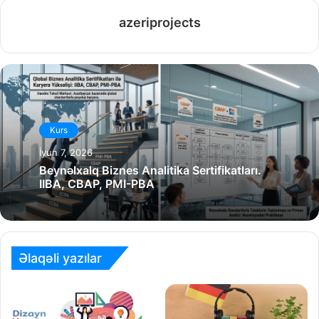
azeriprojects
Kurs
İyun 7, 2026
Beynəlxalq Biznes Analitika Sertifikatları.
IIBA, CBAP, PMI-PBA
Əlaqəli yazılar