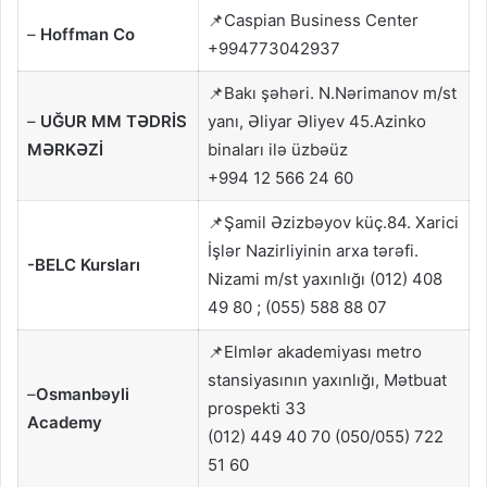
📌Caspian Business Center
–
Hoffman Co
+994773042937
📌Bakı şəhəri. N.Nərimanov m/st
–
UĞUR MM TƏDRİS
yanı, Əliyar Əliyev 45.Azinko
MƏRKƏZİ
binaları ilə üzbəüz
+994 12 566 24 60
📌Şamil Əzizbəyov küç.84. Xarici
İşlər Nazirliyinin arxa tərəfi.
-BELC Kursları
Nizami m/st yaxınlığı (012) 408
49 80 ; (055) 588 88 07
📌Elmlər akademiyası metro
stansiyasının yaxınlığı, Mətbuat
–
Osmanbəyli
prospekti 33
Academy
(012) 449 40 70 (050/055) 722
51 60