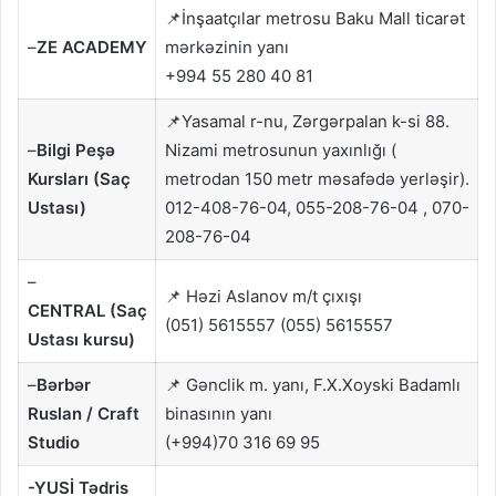
📌İnşaatçılar metrosu Baku Mall ticarət
–
ZE ACADEMY
mərkəzinin yanı
+994 55 280 40 81
📌Yasamal r-nu, Zərgərpalan k-si 88.
–
Bilgi Peşə
Nizami metrosunun yaxınlığı (
Kursları (Saç
metrodan 150 metr məsafədə yerləşir).
Ustası)
012-408-76-04, 055-208-76-04 , 070-
208-76-04
–
📌 Həzi Aslanov m/t çıxışı
CENTRAL
(Saç
(051) 5615557 (055) 5615557
Ustası kursu)
–
Bərbər
📌 Gənclik m. yanı, F.X.Xoyski Badamlı
Ruslan / Craft
binasının yanı
Studio
(+994)70 316 69 95
-YUSİ Tədris