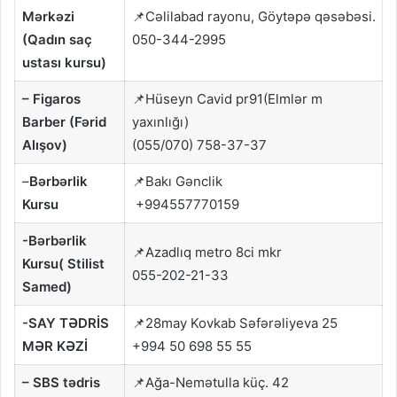
Mərkəzi
📌Cəlilabad rayonu, Göytəpə qəsəbəsi.
(Qadın saç
050-344-2995
ustası kursu)
– Figaros
📌Hüseyn Cavid pr91(Elmlər m
Barber (Fərid
yaxınlığı)
Alışov)
(055/070) 758-37-37
–
Bərbərlik
📌Bakı Gənclik
Kursu
+994557770159
-Bərbərlik
📌Azadlıq metro 8ci mkr
Kursu( Stilist
055-202-21-33
Samed)
-SAY TƏDRİS
📌28may Kovkab Səfərəliyeva 25
MƏR KƏZİ
+994 50 698 55 55
–
SBS tədris
📌Ağa-Nemətulla küç. 42