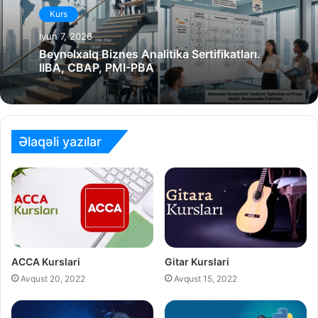
Kurs
İyun 7, 2026
Beynəlxalq Biznes Analitika Sertifikatları.
IIBA, CBAP, PMI-PBA
Əlaqəli yazılar
ACCA Kurslari
Gitar Kurslari
Avqust 20, 2022
Avqust 15, 2022