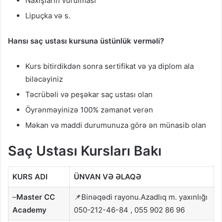
Naxışların vurulması
Lipuçka və s.
Hansı saç ustası kursuna üstünlük verməli?
Kurs bitirdikdən sonra sertifikat və ya diplom ala
biləcəyiniz
Təcrübəli və peşəkar saç ustası olan
Öyrənməyinizə 100% zəmanət verən
Məkan və maddi durumunuza görə ən münasib olan
Saç Ustası Kursları Bakı
KURS ADI
ÜNVAN VƏ ƏLAQƏ
–
Master CC
📌Binəqədi rayonu.Azadlıq m. yaxınlığı
Academy
050-212-46-84 , 055 902 86 96