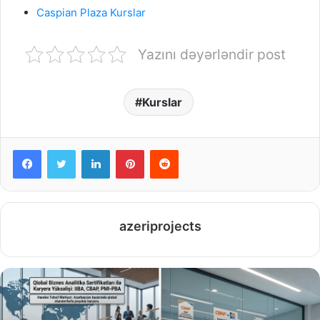
Caspian Plaza Kurslar
Yazını dəyərləndir post
Kurslar
Facebook
Twitter
LinkedIn
Pinterest
Reddit
azeriprojects