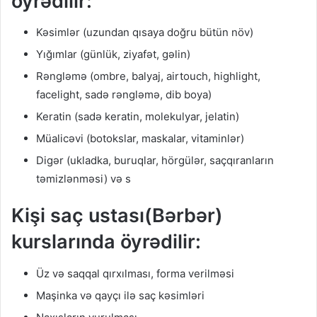
öyrədilir:
Kəsimlər (uzundan qısaya doğru bütün növ)
Yığımlar (günlük, ziyafət, gəlin)
Rəngləmə (ombre, balyaj, airtouch, highlight,
facelight, sadə rəngləmə, dib boya)
Keratin (sadə keratin, molekulyar, jelatin)
Müalicəvi (botokslar, maskalar, vitaminlər)
Digər (ukladka, buruqlar, hörgülər, saçqıranların
təmizlənməsi) və s
Kişi saç ustası(Bərbər)
kurslarında öyrədilir:
Üz və saqqal qırxılması, forma verilməsi
Maşinka və qayçı ilə saç kəsimləri