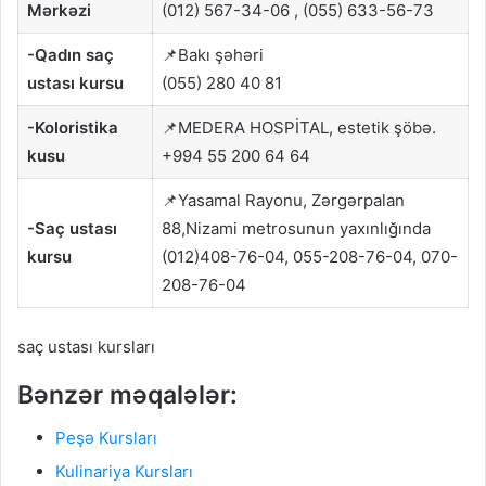
Mərkəzi
(012) 567-34-06 , (055) 633-56-73
-Qadın saç
📌Bakı şəhəri
ustası kursu
(055) 280 40 81
-Koloristika
📌MEDERA HOSPİTAL, estetik şöbə.
kusu
+994 55 200 64 64
📌Yasamal Rayonu, Zərgərpalan
-Saç ustası
88,Nizami metrosunun yaxınlığında
kursu
(012)408-76-04, 055-208-76-04, 070-
208-76-04
saç ustası kursları
Bənzər məqalələr:
Peşə Kursları
Kulinariya Kursları