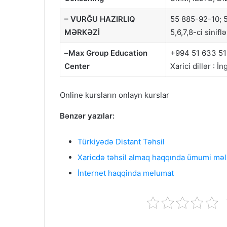
– VURĞU HAZIRLIQ
55 885-92-10; 
MƏRKƏZİ
5,6,7,8-ci siniflə
–
Max Group Education
+994 51 633 51
Center
Xarici dillər : İ
Online kursların onlayn kurslar
Bənzər yazılar:
Türkiyədə Distant Təhsil
Xaricdə təhsil almaq haqqında ümumi məl
İnternet haqqinda melumat