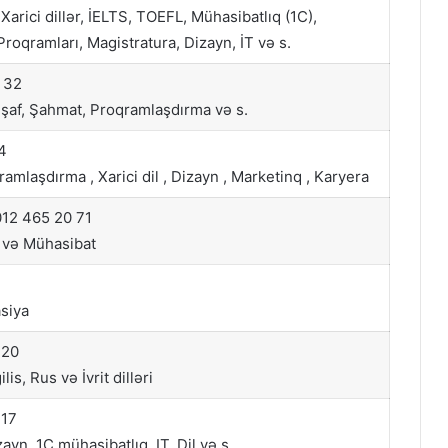
Xarici dillər, İELTS, TOEFL, Mühasibatlıq (1C),
roqramları, Magistratura, Dizayn, İT və s.
 32
kişaf, Şahmat, Proqramlaşdırma və s.
4
ramlaşdırma , Xarici dil , Dizayn , Marketinq , Karyera
012 465 20 71
 və Mühasibat
asiya
 20
ilis, Rus və İvrit dilləri
 17
yn, 1C mühasibatlıq, IT, Dil və s.