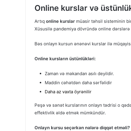
Online kurslar və üstünlük
Artıq
online kurslar
müasir təhsil sisteminin bi
Xüsusilə pandemiya dövründə online dərslərə 
Bəs onlayn kursun ənənəvi kurslar ilə müqayis
Online kursların üstünlükləri:
Zaman və məkandan asılı deyildir.
Maddin cəhətdən daha sərfəlidir
Daha az vaxta öyrənilir
Peşə və sənət kurslarının onlayn tədrisi o qəd
effektivlik əldə etmək mümkündür.
Onlayn kursu seçərkən nələrə diqqət etməli?