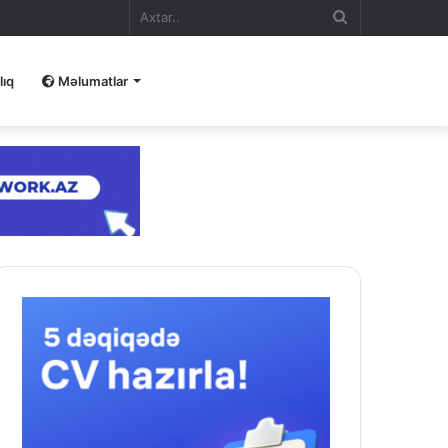
Axtar..
lıq
Məlumatlar