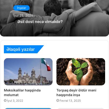
İnşalar
İyul 25, 2025
Əsil dost necə olmalıdır?
Əlaqəli yazılar
Meksikalilar haqqinda
Torpaq deyir öldür məni
melumat
haqqında inşa
İyul 3, 2022
Fevral 13, 2025