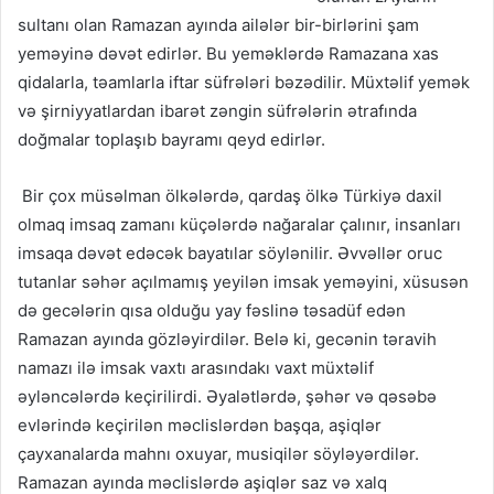
sultanı olan Ramazan ayında ailələr bir-birlərini şam
yeməyinə dəvət edirlər. Bu yeməklərdə Ramazana xas
qidalarla, təamlarla iftar süfrələri bəzədilir. Müxtəlif yemək
və şirniyyatlardan ibarət zəngin süfrələrin ətrafında
doğmalar toplaşıb bayramı qeyd edirlər.
Bir çox müsəlman ölkələrdə, qardaş ölkə Türkiyə daxil
olmaq imsaq zamanı küçələrdə nağaralar çalınır, insanları
imsaqa dəvət edəcək bayatılar söylənilir. Əvvəllər oruc
tutanlar səhər açılmamış yeyilən imsak yeməyini, xüsusən
də gecələrin qısa olduğu yay fəslinə təsadüf edən
Ramazan ayında gözləyirdilər. Belə ki, gecənin təravih
namazı ilə imsak vaxtı arasındakı vaxt müxtəlif
əyləncələrdə keçirilirdi. Əyalətlərdə, şəhər və qəsəbə
evlərində keçirilən məclislərdən başqa, aşiqlər
çayxanalarda mahnı oxuyar, musiqilər söyləyərdilər.
Ramazan ayında məclislərdə aşiqlər saz və xalq