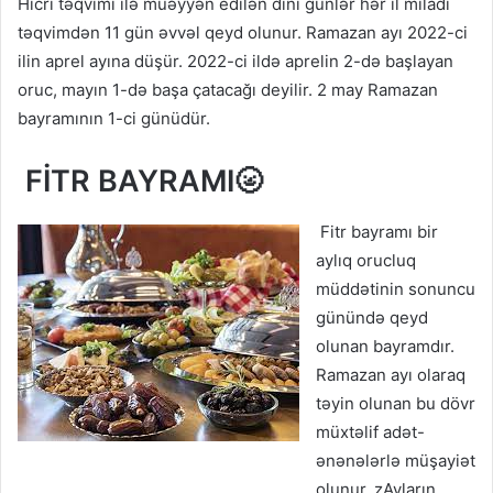
Hicri təqvimi ilə müəyyən edilən dini günlər hər il miladi
təqvimdən 11 gün əvvəl qeyd olunur. Ramazan ayı 2022-ci
ilin aprel ayına düşür. 2022-ci ildə aprelin 2-də başlayan
oruc, mayın 1-də başa çatacağı deyilir. 2 may Ramazan
bayramının 1-ci günüdür.
FİTR BAYRAMI🌝
Fitr bayramı bir
aylıq orucluq
müddətinin sonuncu
günündə qeyd
olunan bayramdır.
Ramazan ayı olaraq
təyin olunan bu dövr
müxtəlif adət-
ənənələrlə müşayiət
olunur. zAyların