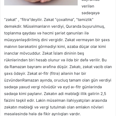
verilən
sədəqəyə
“zəkat” , “fitrə”deyilir. Zəkat “çoxaltma”, “təmizlik”
deməkdir. Müsəlmanların verdiyi, Quranda buyurulmuş,
toplanma qaydası və həcmi şəriət qanunları ilə
müəyyənləşdirilmiş dini vergidir. Zəkat verməyən bir şəxs
malının bərəkətini görmədiyi kimi, əzaba düçar olar kimi
inanclar mövcuddur. Zəkat İslam dininin beş
rüknlərindən biri hesab olunur və ildə bir dəfə verilir. Bu
da Ramazan bayramı ərəfinə düşür. Zəkatı, zəkat vacib olan
şəxs ödəyir. Zəkat əl-fitr (fitrə) ailənin hər bir
üzvündənRamazan ayında, orucluq tamam olan gün verdiyi
sədəqə yaxud vergi növüdür və eyd əı-fitr günlərində
sədəqə kimi paylanır. Zəkatın adi məbləği illik gəlirin 2,5
faizini təşkil edir. Lakin müsəlman ilahiyyatçıları arasında
zəkatın məbləği və vergi tutulmalı olan əmlakın növləri
məsələsində hələ də fikir ayrılıqları vardır.