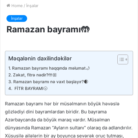
Home
/
İnşalar
İnşalar
Ramazan bayramı🤲
Məqalənin daxilindəkilər
Ramazan bayramı haqqında məlumat🌙
Zəkat, fitrə nədir?🤲🏼
Ramazan bayramı nə vaxt başlayır?🌒
FİTR BAYRAMI🌝
Ramazan bayramı hər bir müsəlmanın böyük həvəslə
gözlədiyi dini bayramlardan biridir. Bu bayrama
Azərbaycanda da böyük maraq vardır. Müsəlman
dünyasında Ramazan “Ayların sultanı” olaraq da adlandırılır.
Xüsusilə ailələrin bir ay boyunca sevərək oruc tutması,