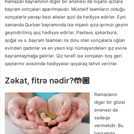
Ramazan bayramının digər bir ənənəsi də nişanlı qızlara
bayram xonçaları aparılmasıdır. Müxtəlif təamların olduğu
xonçalarla yanaşı bəzi ailələr qızıl da hədiyyə edirlər. Eyni
zamanda Qurban bayramında isə nişanlı qıza qırmızı geyim
geyindirilmiş qoç hədiyyə edirlər. Paxlava, şəkərbura,
qoğal və s. bayram təamları ilə dolu olan xonçalarla oğlan
evindən qadınlar və ən yaxın kişi nümayəndələri qız evinə
bayramlaşmağa gəlirlər. Qız tərəfi isə xonşaları boş geri
qaytarmır əvəzində hədiyyələr qoyaraq təhvil verirlər.
Zəkat, fitrə nədir?🤲🏼
Ramazanın
digər bir gözəl
ənənəsi də
sədəqə
verməkdir. Bu
bayramda