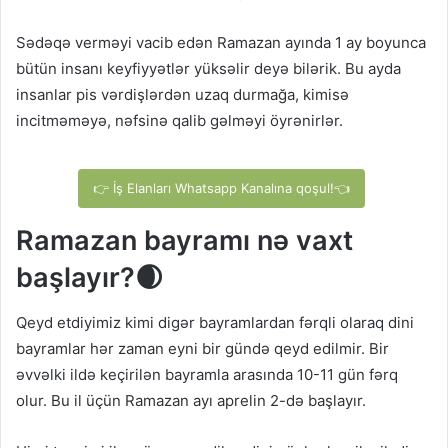
Sədəqə verməyi vacib edən Ramazan ayında 1 ay boyunca
bütün insanı keyfiyyətlər yüksəlir deyə bilərik. Bu ayda
insanlar pis vərdişlərdən uzaq durmağa, kimisə
incitməməyə, nəfsinə qalib gəlməyi öyrənirlər.
👉 İş Elanları Whatsapp Kanalına qoşul!👈
Ramazan bayramı nə vaxt
başlayır?🌒
Qeyd etdiyimiz kimi digər bayramlardan fərqli olaraq dini
bayramlar hər zaman eyni bir gündə qeyd edilmir. Bir
əvvəlki ildə keçirilən bayramla arasında 10-11 gün fərq
olur. Bu il üçün Ramazan ayı aprelin 2-də başlayır.