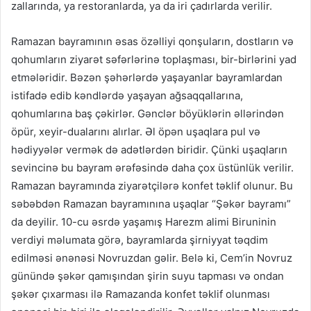
zallarında, ya restoranlarda, ya da iri çadırlarda verilir.
Ramazan bayramının əsas özəlliyi qonşuların, dostların və
qohumların ziyarət səfərlərinə toplaşması, bir-birlərini yad
etmələridir. Bəzən şəhərlərdə yaşayanlar bayramlardan
istifadə edib kəndlərdə yaşayan ağsaqqallarına,
qohumlarına baş çəkirlər. Gənclər böyüklərin əllərindən
öpür, xeyir-dualarını alırlar. Əl öpən uşaqlara pul və
hədiyyələr vermək də adətlərdən biridir. Çünki uşaqların
sevincinə bu bayram ərəfəsində daha çox üstünlük verilir.
Ramazan bayramında ziyarətçilərə konfet təklif olunur. Bu
səbəbdən Ramazan bayramınına uşaqlar “Şəkər bayramı”
da deyilir. 10-cu əsrdə yaşamış Harezm alimi Biruninin
verdiyi məlumata görə, bayramlarda şirniyyat təqdim
edilməsi ənənəsi Novruzdan gəlir. Belə ki, Cem’in Novruz
günündə şəkər qamışından şirin suyu tapması və ondan
şəkər çıxarması ilə Ramazanda konfet təklif olunması