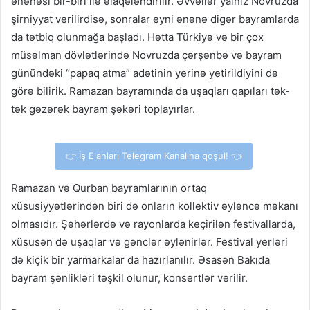
ənənəsi bir-biri ilə əlaqələndirilir. Əvvəllər yalnız Novruzda
şirniyyat verilirdisə, sonralar eyni ənənə digər bayramlarda
da tətbiq olunmağa başladı. Hətta Türkiyə və bir çox
müsəlman dövlətlərində Novruzda çərşənbə və bayram
günündəki “papaq atma” adətinin yerinə yetirildiyini də
görə bilirik. Ramazan bayramında da uşaqları qapıları tək-
tək gəzərək bayram şəkəri toplayırlar.
👉 İş Elanları Telegram Kanalına qoşul! 👈
Ramazan və Qurban bayramlarının ortaq
xüsusiyyətlərindən biri də onların kollektiv əyləncə məkanı
olmasıdır. Şəhərlərdə və rayonlarda keçirilən festivallarda,
xüsusən də uşaqlar və gənclər əylənirlər. Festival yerləri
də kiçik bir yarmarkalar da hazırlanılır. Əsasən Bakıda
bayram şənlikləri təşkil olunur, konsertlər verilir.