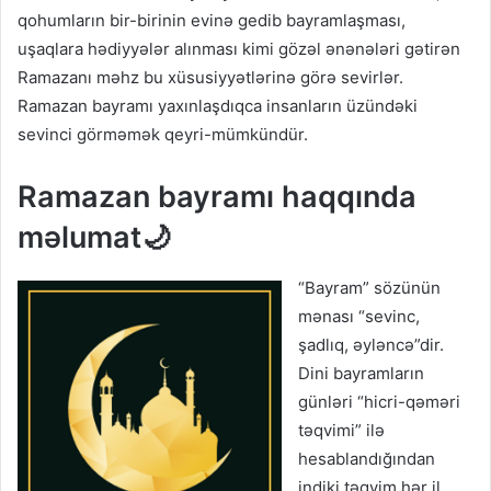
qohumların bir-birinin evinə gedib bayramlaşması,
uşaqlara hədiyyələr alınması kimi gözəl ənənələri gətirən
Ramazanı məhz bu xüsusiyyətlərinə görə sevirlər.
Ramazan bayramı yaxınlaşdıqca insanların üzündəki
sevinci görməmək qeyri-mümkündür.
Ramazan bayramı haqqında
məlumat🌙
“Bayram” sözünün
mənası “sevinc,
şadlıq, əyləncə”dir.
Dini bayramların
günləri “hicri-qəməri
təqvimi” ilə
hesablandığından
indiki təqvim hər il