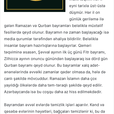
eyni tarixlə üst-üstə
düşmür. Hər il on
günlük geriləmə ilə
gələn Ramazan və Qurban bayramları beləliklə müxtəlif
fəsillərdə qeyd olunur. Bayramın nə zaman başlayacağı isə
media qurumlar tərəfindən əhaliyə bildirilir. Beləliklə
insanlar bayram hazırlıqlarına başlayırlar. Qəməri
təqviminə əsasən, Şəvval ayının ilk üç günü Fitr bayramı,
Zilhiccə ayının onuncu günündən başlayaraq isə dörd gün
Qurban bayramı qeyd olunur. Bu bayramlar xalq adət-
ənənələrində əvvəlki zamanlar qədər olmasa da, hələ də
canlı şəkildə mövcuddur. Ramazan İslamın daha çox
yayıldığı ölkələrdə daha təm-təraqlı şəkildə qeyd edilir.
Azərbaycanda isə bu coşqu daha az hiss edilməkdədir.
Bayramdan əvvəl evlərdə təmizlik işləri aparılır. Kənd və
qəsəbə evlərinin həyətləri, bağçaları təmizlənir ki, bu da