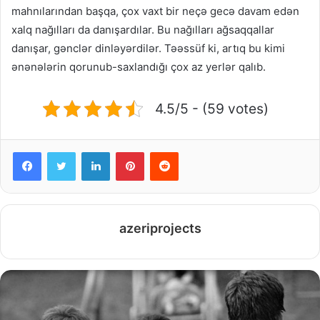
mahnılarından başqa, çox vaxt bir neçə gecə davam edən
xalq nağılları da danışardılar. Bu nağılları ağsaqqallar
danışar, gənclər dinləyərdilər. Təəssüf ki, artıq bu kimi
ənənələrin qorunub-saxlandığı çox az yerlər qalıb.
4.5/5 - (59 votes)
Facebook
Twitter
LinkedIn
Pinterest
Reddit
azeriprojects