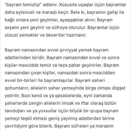
“bayram təmizliyi” adlanır. Xüsusilə uşaqlar üçün bayramlar
daha əyləncəli və maraqlı keçir. Belə ki, bayramın gəlişi ilə
bağlı onlara yeni geyimlər, ayaqqabılar alınır. Bayram
axşamı yeni geyinir və süfrəyə oturulur. Bayramlar üçün
xüsusi yeməklər və desertlər hazırlanır.
Bayram namazından əvvəl şirniyyat yemək bayram
adətlərindən biridir. Bayram namazından əvvəl və sonra
kişilər məsciddə təmiz və təzə paltar geyinirlər. Bayram
namazından çıxan kişilər, namazdan sonra məsciddən
əvvəl bir-birləri ilə bayramlaşırlar. Bayram səhəri
qohumların, ailələrin səhər yeməyində birgə olması diqqət
yetirilir. Bəzi kənd və ya qəsəbələrdə, eyni zamanda
şəhərlərdə zəngin ailələrin imsak və iftar olaraq bütün
tanıdıqları və ya yoxsullar üçün böyük bir qrupa bayram
yeməyi təşkil etməsi geniş yayılmış adətlərdən birinə
çevrildiyini görə bilərik. Bayram süfrələri ya mərasim