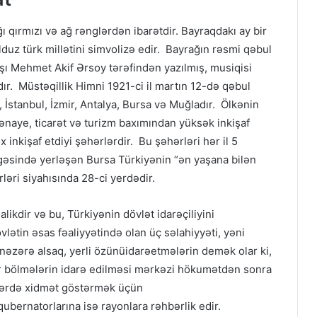
 qırmızı və ağ rənglərdən ibarətdir. Bayraqdakı ay bir
lduz türk millətini simvolizə edir. Bayrağın rəsmi qəbul
arşı Mehmet Akif Ərsoy tərəfindən yazılmış, musiqisi
r. Müstəqillik Himni 1921-ci il martın 12-də qəbul
, İstanbul, İzmir, Antalya, Bursa və Muğladır. Ölkənin
sənaye, ticarət və turizm baxımından yüksək inkişaf
 inkişaf etdiyi şəhərlərdir. Bu şəhərləri hər il 5
lgəsində yerləşən Bursa Türkiyənin “ən yaşana bilən
ləri siyahısında 28-ci yerdədir.
likdir və bu, Türkiyənin dövlət idarəçiliyini
lətin əsas fəaliyyətində olan üç səlahiyyəti, yəni
nəzərə alsaq, yerli özünüidarəetmələrin demək olar ki,
gər bölmələrin idarə edilməsi mərkəzi hökumətdən sonra
erlərdə xidmət göstərmək üçün
qubernatorlarına isə rayonlara rəhbərlik edir.