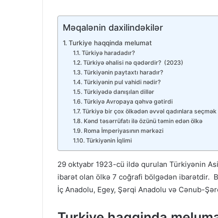
Məqalənin daxilindəkilər
Turkiye haqqinda melumat
Türkiyə haradadır?
Türkiyə əhalisi nə qədərdir? (2023)
Türkiyənin paytaxtı haradır?
Türkiyənin pul vahidi nədir?
Türkiyədə danışılan dillər
Türkiyə Avropaya qəhvə gətirdi
Türkiyə bir çox ölkədən əvvəl qadınlara seçmək
Kənd təsərrüfatı ilə özünü təmin edən ölkə
Roma İmperiyasının mərkəzi
Türkiyənin İqlimi
29 oktyabr 1923-cü ildə qurulan Türkiyənin As
ibarət olan ölkə 7 coğrafi bölgədən ibarətdir. 
İç Anadolu, Egey, Şərqi Anadolu və Cənub-Şər
Turkiye haqqinda melum