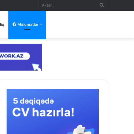
Axtar..
lıq
Məlumatlar