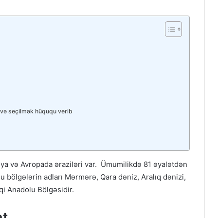
 və seçilmək hüququ verib
iya və Avropada əraziləri var. Ümumilikdə 81 əyalətdən
Bu bölgələrin adları Mərmərə, Qara dəniz, Aralıq dənizi,
qi Anadolu Bölgəsidir.
at