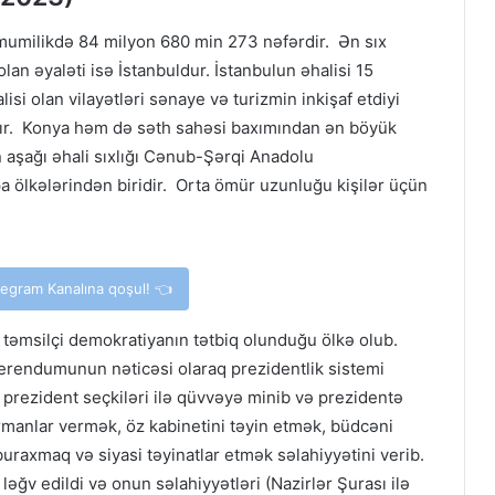
mumilikdə 84 milyon 680 min 273 nəfərdir. Ən sıx
an əyaləti isə İstanbuldur. İstanbulun əhalisi 15
si olan vilayətləri sənaye və turizmin inkişaf etdiyi
dır. Konya həm də səth sahəsi baxımından ən böyük
 aşağı əhali sıxlığı Cənub-Şərqi Anadolu
a ölkələrindən biridir. Orta ömür uzunluğu kişilər üçün
elegram Kanalına qoşul! 👈
i təmsilçi demokratiyanın tətbiq olunduğu ölkə olub.
eferendumunun nəticəsi olaraq prezidentlik sistemi
n prezident seçkiləri ilə qüvvəyə minib və prezidentə
rmanlar vermək, öz kabinetini təyin etmək, büdcəni
uraxmaq və siyasi təyinatlar etmək səlahiyyətini verib.
əğv edildi və onun səlahiyyətləri (Nazirlər Şurası ilə