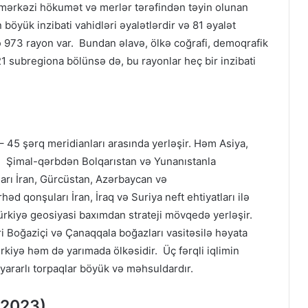
mərkəzi hökumət və merlər tərəfindən təyin olunan
 böyük inzibati vahidləri əyalətlərdir və 81 əyalət
ə 973 rayon var. Bundan əlavə, ölkə coğrafi, demoqrafik
21 subregiona bölünsə də, bu rayonlar heç bir inzibati
– 45 şərq meridianları arasında yerləşir. Həm Asiya,
r. Şimal-qərbdən Bolqarıstan və Yunanıstanla
rı İran, Gürcüstan, Azərbaycan və
d qonşuları İran, İraq və Suriya neft ehtiyatları ilə
Türkiyə geosiyasi baxımdan strateji mövqedə yerləşir.
ləri Boğaziçi və Çanaqqala boğazları vasitəsilə həyata
rkiyə həm də yarımada ölkəsidir. Üç fərqli iqlimin
ararlı torpaqlar böyük və məhsuldardır.
(2023)