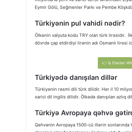
Eymir Gölü, Seğmenler Parkı və Pembe Köşkdü
Türkiyənin pul vahidi nədir?
Ölkənin valyuta kodu TRY olan türk lirəsidir. İl
dövrdə çap etdirdiyi lirənin adı Osmanlı lirəsi i
👉 İş Elanları W
Türkiyədə danışılan dillər
Türkiyənin rəsmi dili türk dilidir. Hər il 10 mil
xarici dil ingilis dilidir. Ölkədə danışılan azlıq 
Türkiyə Avropaya qəhvə gətir
Qəhvənin Avropaya 1500-cü illərin sonlarında V