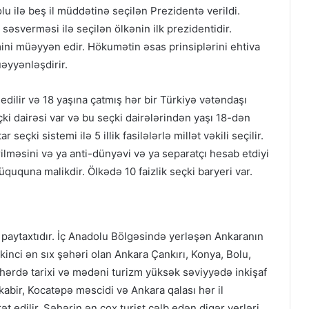
olu ilə beş il müddətinə seçilən Prezidentə verildi.
sverməsi ilə seçilən ölkənin ilk prezidentidir.
ini müəyyən edir. Hökumətin əsas prinsiplərini ehtiva
əyyənləşdirir.
edilir və 18 yaşına çatmış hər bir Türkiyə vətəndaşı
i dairəsi var və bu seçki dairələrindən yaşı 18-dən
eçki sistemi ilə 5 illik fasilələrlə millət vəkili seçilir.
lməsini və ya anti-dünyəvi və ya separatçı hesab etdiyi
ququna malikdir. Ölkədə 10 faizlik seçki baryeri var.
 paytaxtıdır. İç Anadolu Bölgəsində yerləşən Ankaranın
kinci ən sıx şəhəri olan Ankara Çankırı, Konya, Bolu,
Şəhərdə tarixi və mədəni turizm yüksək səviyyədə inkişaf
abir, Kocatəpə məscidi və Ankara qalası hər il
rət edilir. Şəhərin ən çox turist cəlb edən digər yerləri