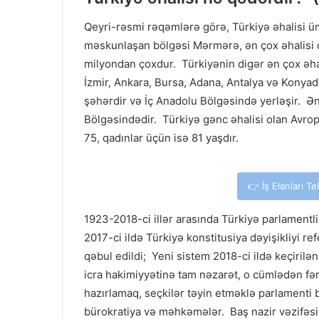
Qeyri-rəsmi rəqəmlərə görə, Türkiyə əhalisi ü
məskunlaşan bölgəsi Mərmərə, ən çox əhalisi ol
milyondan çoxdur. Türkiyənin digər ən çox əhali
İzmir, Ankara, Bursa, Adana, Antalya və Konya
şəhərdir və İç Anadolu Bölgəsində yerləşir. Ən
Bölgəsindədir. Türkiyə gənc əhalisi olan Avrop
75, qadınlar üçün isə 81 yaşdır.
👉 İş Elanları T
1923-2018-ci illər arasında Türkiyə parlamentl
2017-ci ildə Türkiyə konstitusiya dəyişikliyi r
qəbul edildi; Yeni sistem 2018-ci ildə keçirilə
icra hakimiyyətinə tam nəzarət, o cümlədən fə
hazırlamaq, seçkilər təyin etməklə parlamenti b
bürokratiya və məhkəmələr. Baş nazir vəzifəsi l