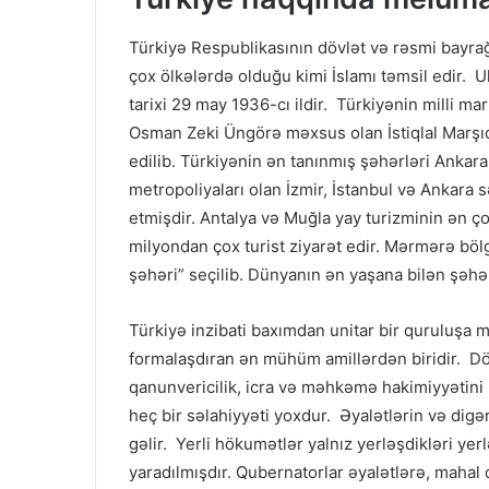
Türkiyə Respublikasının dövlət və rəsmi bayrağı
çox ölkələrdə olduğu kimi İslamı təmsil edir. U
tarixi 29 may 1936-cı ildir. Türkiyənin milli m
Osman Zeki Üngörə məxsus olan İstiqlal Marşıdı
edilib. Türkiyənin ən tanınmış şəhərləri Ankara
metropoliyaları olan İzmir, İstanbul və Ankara 
etmişdir. Antalya və Muğla yay turizminin ən çox
milyondan çox turist ziyarət edir. Mərmərə bö
şəhəri” seçilib. Dünyanın ən yaşana bilən şəhər
Türkiyə inzibati baxımdan unitar bir quruluşa ma
formalaşdıran ən mühüm amillərdən biridir. Döv
qanunvericilik, icra və məhkəmə hakimiyyətini 
heç bir səlahiyyəti yoxdur. Əyalətlərin və di
gəlir. Yerli hökumətlər yalnız yerləşdikləri y
yaradılmışdır. Qubernatorlar əyalətlərə, mahal 