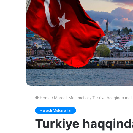
Home
/
Maraqlı Məlumatlar
/
Turkiye haqqinda mel
Maraqlı Məlumatlar
Turkiye haqqin