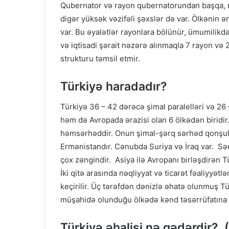
Qubernator və rayon qubernatorundan başqa, 
digər yüksək vəzifəli şəxslər də var. Ölkənin ən
var. Bu əyalətlər rayonlara bölünür, ümumilikd
və iqtisadi şərait nəzərə alınmaqla 7 rayon və 
strukturu təmsil etmir.
Türkiyə haradadır?
Türkiyə 36 – 42 dərəcə şimal paralelləri və 26 
həm də Avropada ərazisi olan 6 ölkədən biridi
həmsərhəddir. Onun şimal-şərq sərhəd qonşula
Ermənistandır. Cənubda Suriya və İraq var. Sərhə
çox zəngindir. Asiya ilə Avropanı birləşdirən 
İki qitə arasında nəqliyyat və ticarət fəaliyyət
keçirilir. Üç tərəfdən dənizlə əhatə olunmuş Tü
müşahidə olunduğu ölkədə kənd təsərrüfatına y
Türkiyə əhalisi nə qədərdir? 