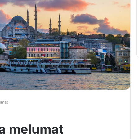
umat
da melumat