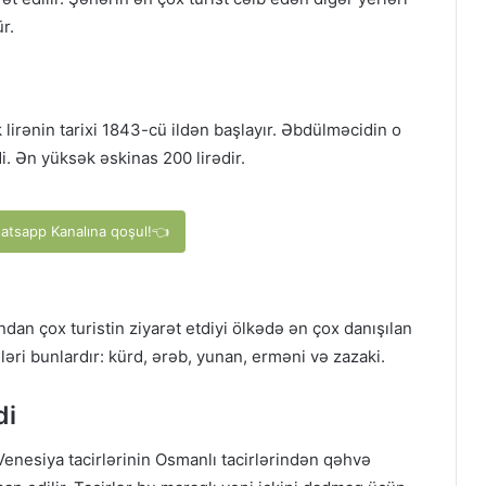
r.
k lirənin tarixi 1843-cü ildən başlayır. Əbdülməcidin o
di. Ən yüksək əskinas 200 lirədir.
hatsapp Kanalına qoşul!👈
yondan çox turistin ziyarət etdiyi ölkədə ən çox danışılan
dilləri bunlardır: kürd, ərəb, yunan, erməni və zazaki.
di
enesiya tacirlərinin Osmanlı tacirlərindən qəhvə