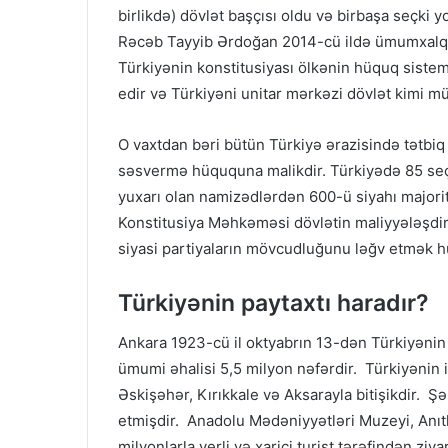
birlikdə) dövlət başçısı oldu və birbaşa seçki y
Rəcəb Tayyib Ərdoğan 2014-cü ildə ümumxalq sə
Türkiyənin konstitusiyası ölkənin hüquq sistem
edir və Türkiyəni unitar mərkəzi dövlət kimi mü
O vaxtdan bəri bütün Türkiyə ərazisində tətbiq 
səsvermə hüququna malikdir. Türkiyədə 85 seçk
yuxarı olan namizədlərdən 600-ü siyahı majoritar s
Konstitusiya Məhkəməsi dövlətin maliyyələşdiri
siyasi partiyaların mövcudluğunu ləğv etmək hü
Türkiyənin paytaxtı haradır?
Ankara 1923-cü il oktyabrın 13-dən Türkiyənin
ümumi əhalisi 5,5 milyon nəfərdir. Türkiyənin i
Əskişəhər, Kırıkkale və Aksarayla bitişikdir. 
etmişdir. Anadolu Mədəniyyətləri Muzeyi, Anıtk
milyonlarla yerli və xarici turist tərəfindən ziya