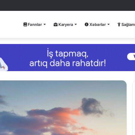
Fənnlər
Karyera
Xəbərlər
Sağlam