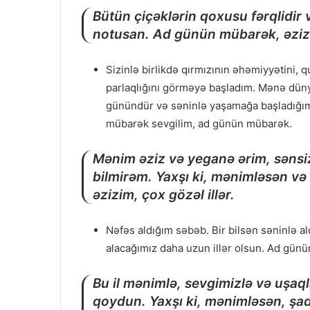
Bütün çiçəklərin qoxusu fərqlidir
notusan. Ad günün mübarək, əziz h
Sizinlə birlikdə qırmızının əhəmiyyətini, 
parlaqlığını görməyə başladım. Mənə düny
günündür və səninlə yaşamağa başladığı
mübarək sevgilim, ad günün mübarək.
Mənim əziz və yeganə ərim, sənsi
bilmirəm. Yaxşı ki, mənimləsən 
əzizim, çox gözəl illər.
Nəfəs aldığım səbəb. Bir bilsən səninlə al
alacağımız daha uzun illər olsun. Ad günün
Bu il mənimlə, sevgimizlə və uşaq
qoydun. Yaxşı ki, mənimləsən, şa