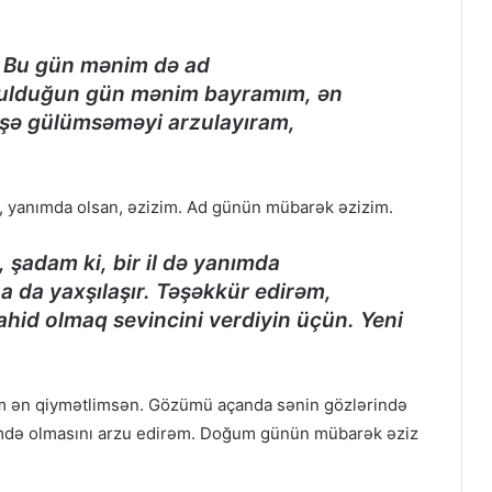
. Bu gün mənim də ad
ulduğun gün mənim bayramım, ən
işə gülümsəməyi arzulayıram,
m, yanımda olsan, əzizim. Ad günün mübarək əzizim.
, şadam ki, bir il də yanımda
a da yaxşılaşır. Təşəkkür edirəm,
hid olmaq sevincini verdiyin üçün. Yeni
 ən qiymətlimsən. Gözümü açanda sənin gözlərində
ümdə olmasını arzu edirəm. Doğum günün mübarək əziz