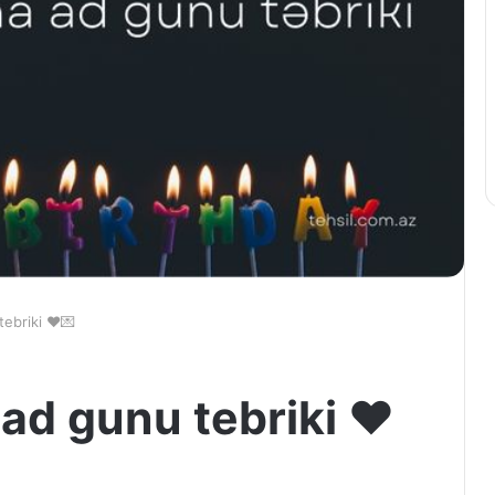
ebriki ❤️💌
ad gunu tebriki ❤️