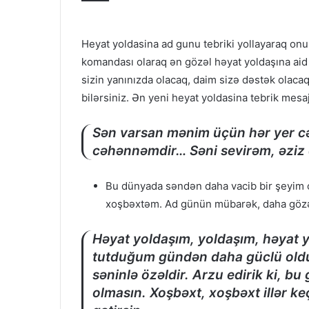
Heyat yoldasina ad gunu tebriki yollayaraq on
komandası olaraq ən gözəl həyat yoldaşına aid 
sizin yanınızda olacaq, daim sizə dəstək olacaq 
bilərsiniz. Ən yeni heyat yoldasina tebrik mesaj
Sən varsan mənim üçün hər yer cə
cəhənnəmdir… Səni sevirəm, əziz 
Bu dünyada səndən daha vacib bir şeyim 
xoşbəxtəm. Ad günün mübarək, daha gözəl
Həyat yoldaşım, yoldaşım, həyat yo
tutduğum gündən daha güclü oldu
səninlə özəldir. Arzu edirik ki, bu
olmasın. Xoşbəxt, xoşbəxt illər ke