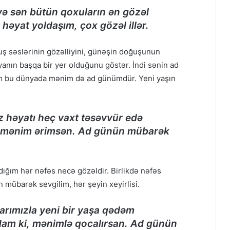
 və sən bütün qoxuların ən gözəl
əyat yoldaşım, çox gözəl illər.
quş səslərinin gözəlliyini, günəşin doğuşunun
anın başqa bir yer olduğunu göstər. İndi sənin ad
m bu dünyada mənim də ad günümdür. Yeni yaşın
z həyatı heç vaxt təsəvvür edə
və mənim ərimsən. Ad günün mübarək
dığım hər nəfəs necə gözəldir. Birlikdə nəfəs
 mübarək sevgilim, hər şeyin xeyirlisi.
larımızla yeni bir yaşa qədəm
dam ki, mənimlə qocalırsan. Ad günün