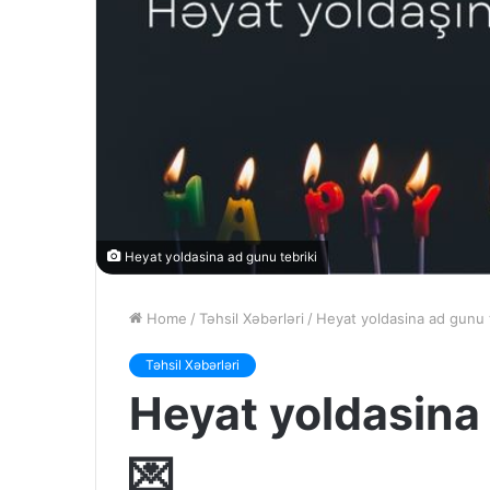
Heyat yoldasina ad gunu tebriki
Home
/
Təhsil Xəbərləri
/
Heyat yoldasina ad gunu t
Təhsil Xəbərləri
Heyat yoldasina 
💌