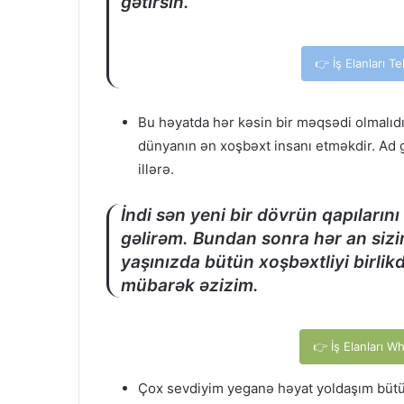
gətirsin.
👉 İş Elanları T
Bu həyatda hər kəsin bir məqsədi olmalı
dünyanın ən xoşbəxt insanı etməkdir. Ad 
illərə.
İndi sən yeni bir dövrün qapıların
gəlirəm. Bundan sonra hər an sizi
yaşınızda bütün xoşbəxtliyi birl
mübarək əzizim.
👉 İş Elanları W
Çox sevdiyim yeganə həyat yoldaşım büt