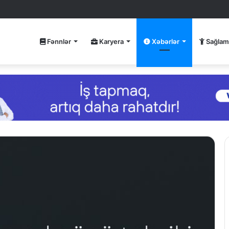
Fənnlər
Karyera
Xəbərlər
Sağlam