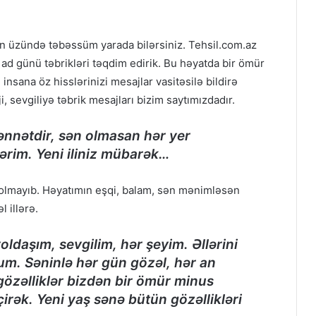
un üzündə təbəssüm yarada bilərsiniz. Tehsil.com.az
ad günü təbrikləri təqdim edirik. Bu həyatda bir ömür
insana öz hisslərinizi mesajlar vasitəsilə bildirə
i, sevgiliyə təbrik mesajları bizim saytımızdadır.
nnətdir, sən olmasan hər yer
ərim. Yeni iliniz mübarək…
olmayıb. Həyatımın eşqi, balam, sən mənimləsən
 illərə.
ldaşım, sevgilim, hər şeyim. Əllərini
m. Səninlə hər gün gözəl, hər an
 gözəlliklər bizdən bir ömür minus
çirək. Yeni yaş sənə bütün gözəllikləri