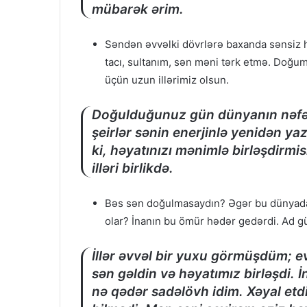
mübarək ərim.
Səndən əvvəlki dövrlərə baxanda sənsiz 
tacı, sultanım, sən məni tərk etmə. Doğu
üçün uzun illərimiz olsun.
Doğulduğunuz gün dünyanın nəfəs 
şeirlər sənin enerjinlə yenidən 
ki, həyatınızı mənimlə birləşdirmi
illəri birlikdə.
Bəs sən doğulmasaydın? Əgər bu dünyada
olar? İnanın bu ömür hədər gedərdi. Ad 
İllər əvvəl bir yuxu görmüşdüm; e
sən gəldin və həyatımız birləşdi. 
nə qədər sadəlövh idim. Xəyal et