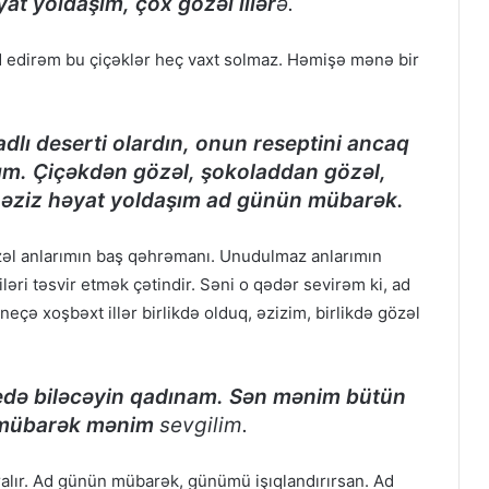
at yoldaşım, çox gözəl illər
ə.
d edirəm bu çiçəklər heç vaxt solmaz. Həmişə mənə bir
dlı deserti olardın, onun reseptini ancaq
şım. Çiçəkdən gözəl, şokoladdan gözəl,
 əziz həyat yoldaşım ad günün mübarək.
əl anlarımın baş qəhrəmanı. Unudulmaz anlarımın
ri təsvir etmək çətindir. Səni o qədər sevirəm ki, ad
ə xoşbəxt illər birlikdə olduq, əzizim, birlikdə gözəl
edə biləcəyin qadınam. Sən mənim bütün
n mübarək mənim
sevgilim.
lır. Ad günün mübarək, günümü işıqlandırırsan. Ad