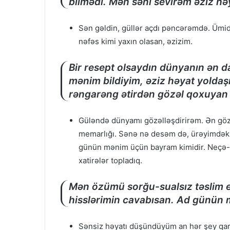
bilmədi. Mən səni sevirəm əziz həy
Sən gəldin, güllər açdı pəncərəmdə. Ümi
nəfəs kimi yaxın olasan, əzizim.
Bir resept olsaydın dünyanın ən da
mənim bildiyim, əziz həyat yolda
rəngarəng ətirdən gözəl qoxuyan
Güləndə dünyamı gözəlləşdirirəm. Ən göz
memarlığı. Sənə nə desəm də, ürəyimdəkilə
günün mənim üçün bayram kimidir. Neçə-neç
xatirələr topladıq.
Mən özümü sorğu-sualsız təslim 
hisslərimin cavabısan. Ad günü
Sənsiz həyatı düşündüyüm an hər şey qara