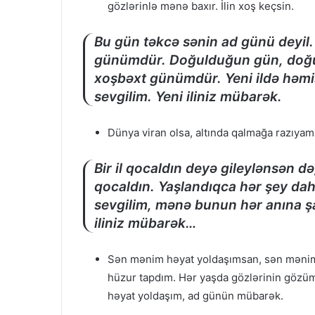
gözlərinlə mənə baxır. İlin xoş keçsin.
Bu gün təkcə sənin ad günü deyil
günümdür. Doğulduğun gün, doğ
xoşbəxt günümdür. Yeni ildə həm
sevgilim. Yeni iliniz mübarək.
Dünya viran olsa, altında qalmağa razıya
Bir il qocaldın deyə gileylənsən də
qocaldın. Yaşlandıqca hər şey dah
sevgilim, mənə bunun hər anına şa
iliniz mübarək…
Sən mənim həyat yoldaşımsan, sən mənim
hüzur tapdım. Hər yaşda gözlərinin göz
həyat yoldaşım, ad günün mübarək.