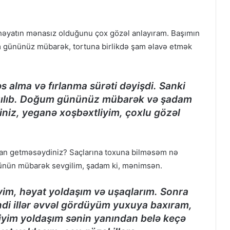
həyatın mənasız olduğunu çox gözəl anlayıram. Başımın
m gününüz mübarək, tortuna birlikdə şam əlavə etmək
alma və fırlanma sürəti dəyişdi. Sanki
yazılıb. Doğum gününüz mübarək və şadam
siniz, yeganə xoşbəxtliyim, çoxlu gözəl
n getməsəydiniz? Saçlarına toxuna bilməsəm nə
günün mübarək sevgilim, şadam ki, mənimsən.
vim, həyat yoldaşım və uşaqlarım. Sonra
İndi illər əvvəl gördüyüm yuxuya baxıram,
diyim yoldaşım sənin yanından belə keçə