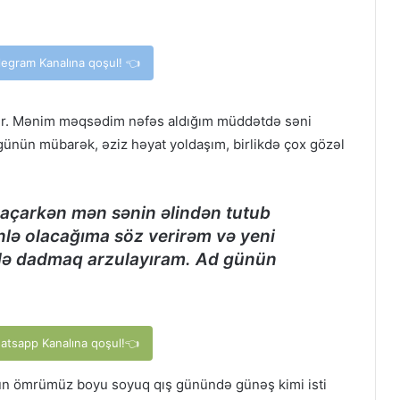
elegram Kanalına qoşul! 👈
dır. Mənim məqsədim nəfəs aldığım müddətdə səni
günün mübarək, əziz həyat yoldaşım, birlikdə çox gözəl
ı açarkən mən sənin əlindən tutub
nlə olacağıma söz verirəm və yeni
ikdə dadmaq arzulayıram. Ad günün
hatsapp Kanalına qoşul!👈
ün ömrümüz boyu soyuq qış günündə günəş kimi isti