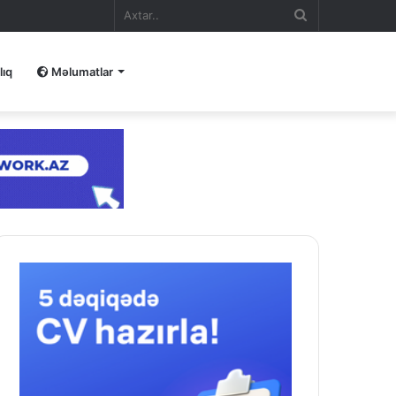
Axtar..
lıq
Məlumatlar