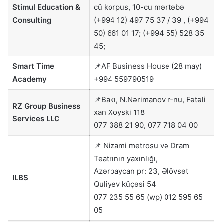
Stimul Education &
cü korpus, 10-cu mərtəbə
Consulting
(+994 12) 497 75 37 / 39 , (+994
50) 661 01 17; (+994 55) 528 35
45;
Smart Time
📌AF Business House (28 may)
Academy
+994 559790519
📌Bakı, N.Nərimanov r-nu, Fətəli
RZ Group Business
xan Xoyski 118
Services LLC
077 388 21 90, 077 718 04 00
📌 Nizami metrosu və Dram
Teatrının yaxınlığı,
Azərbaycan pr: 23, Əlövsət
ILBS
Quliyev küçəsi 54
077 235 55 65 (wp) 012 595 65
05