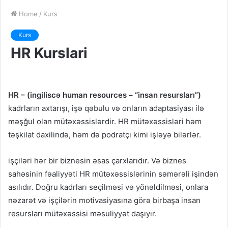
Home
/
Kurs
Kurs
HR Kurslari
HR – (ingiliscə human resources – “insan resursları”)
kadrların axtarışı, işə qəbulu və onların adaptasiyası ilə
məşğul olan mütəxəssislərdir. HR mütəxəssisləri həm
təşkilat daxilində, həm də podratçı kimi işləyə bilərlər.
işçiləri hər bir biznesin əsas çarxlarıdır. Və biznes
sahəsinin fəaliyyəti HR mütəxəssislərinin səmərəli işindən
asılıdır. Doğru kadrları seçilməsi və yönəldilməsi, onlara
nəzarət və işçilərin motivasiyasına görə birbaşa insan
resursları mütəxəssisi məsuliyyət daşıyır.