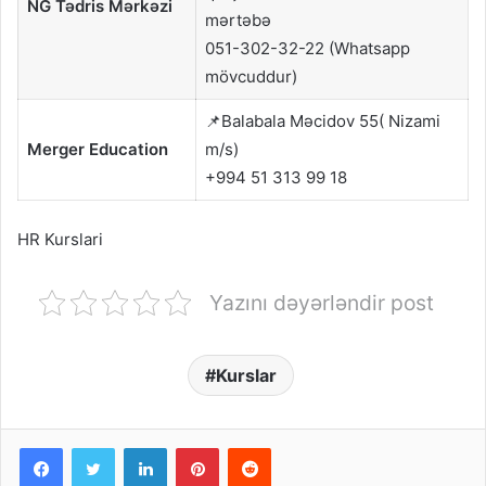
NG Tədris Mərkəzi
mərtəbə
051-302-32-22 (Whatsapp
mövcuddur)
📌Balabala Məcidov 55( Nizami
Merger Education
m/s)
+994 51 313 99 18
HR Kurslari
Yazını dəyərləndir post
Kurslar
Facebook
Twitter
LinkedIn
Pinterest
Reddit