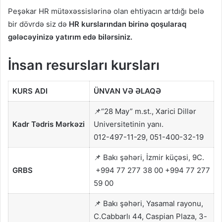
Peşəkar HR mütəxəssislərinə olan ehtiyacın artdığı belə
bir dövrdə siz də
HR kurslarından birinə qoşularaq
gələcəyinizə yatırım edə bilərsiniz.
İ
nsan resursları
kursları
KURS ADI
ÜNVAN VƏ ƏLAQƏ
📌“28 May” m.st., Xarici Dillər
Kadr Tədris Mərkəzi
Universitetinin yanı.
012-497-11-29, 051-400-32-19
📌 Bakı şəhəri, İzmir küçəsi, 9C.
GRBS
+994 77 277 38 00 +994 77 277
59 00
📌 Bakı şəhəri, Yasamal rayonu,
C.Cabbarlı 44, Caspian Plaza, 3-