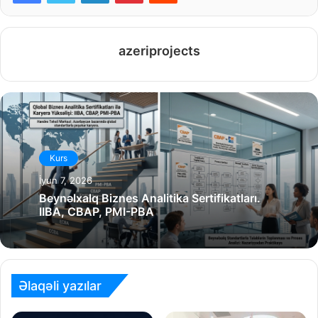
azeriprojects
Kurs
İyun 7, 2026
Beynəlxalq Biznes Analitika Sertifikatları.
IIBA, CBAP, PMI-PBA
Əlaqəli yazılar