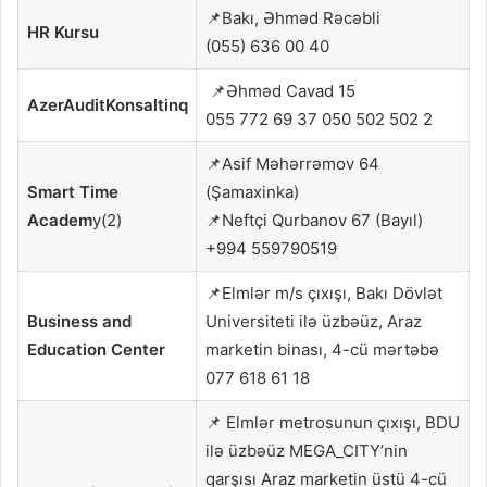
📌Bakı, Əhməd Rəcəbli
HR Kursu
(055) 636 00 40
📌Əhməd Cavad 15
AzerAuditKonsaltinq
055 772 69 37 050 502 502 2
📌Asif Məhərrəmov 64
Smart Time
(Şamaxinka)
Academ
y(2)
📌Neftçi Qurbanov 67 (Bayıl)
+994 559790519
📌Elmlər m/s çıxışı, Bakı Dövlət
Business and
Universiteti ilə üzbəüz, Araz
Education Center
marketin binası, 4-cü mərtəbə
077 618 61 18
📌 Elmlər metrosunun çıxışı, BDU
ilə üzbəüz MEGA_CITY’nin
qarşısı Araz marketin üstü 4-cü