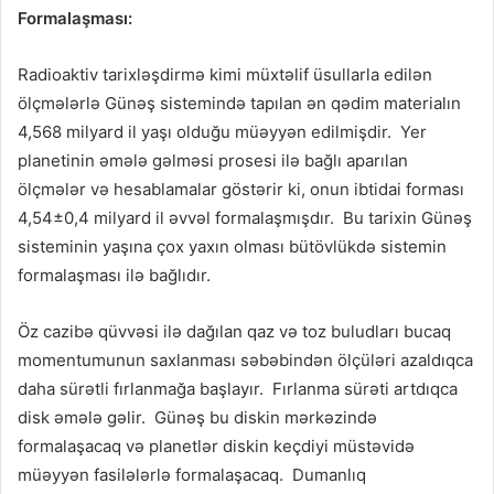
Formalaşması:
Radioaktiv tarixləşdirmə kimi müxtəlif üsullarla edilən
ölçmələrlə Günəş sistemində tapılan ən qədim materialın
4,568 milyard il yaşı olduğu müəyyən edilmişdir. Yer
planetinin əmələ gəlməsi prosesi ilə bağlı aparılan
ölçmələr və hesablamalar göstərir ki, onun ibtidai forması
4,54±0,4 milyard il əvvəl formalaşmışdır. Bu tarixin Günəş
sisteminin yaşına çox yaxın olması bütövlükdə sistemin
formalaşması ilə bağlıdır.
Öz cazibə qüvvəsi ilə dağılan qaz və toz buludları bucaq
momentumunun saxlanması səbəbindən ölçüləri azaldıqca
daha sürətli fırlanmağa başlayır. Fırlanma sürəti artdıqca
disk əmələ gəlir. Günəş bu diskin mərkəzində
formalaşacaq və planetlər diskin keçdiyi müstəvidə
müəyyən fasilələrlə formalaşacaq. Dumanlıq