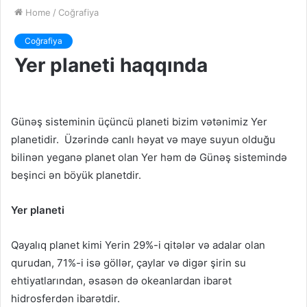
Home
/
Coğrafiya
Coğrafiya
Yer planeti haqqında
Günəş sisteminin üçüncü planeti bizim vətənimiz Yer
planetidir. Üzərində canlı həyat və maye suyun olduğu
bilinən yeganə planet olan Yer həm də Günəş sistemində
beşinci ən böyük planetdir.
Yer planeti
Qayalıq planet kimi Yerin 29%-i qitələr və adalar olan
qurudan, 71%-i isə göllər, çaylar və digər şirin su
ehtiyatlarından, əsasən də okeanlardan ibarət
hidrosferdən ibarətdir.