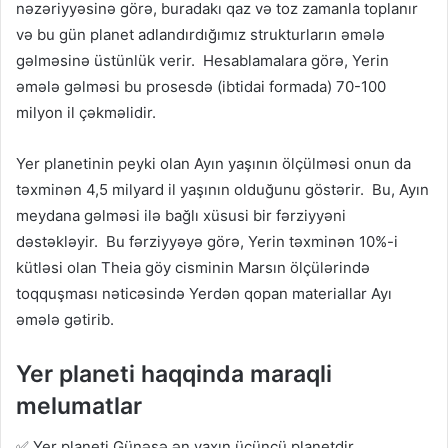
nəzəriyyəsinə görə, buradakı qaz və toz zamanla toplanır
və bu gün planet adlandırdığımız strukturların əmələ
gəlməsinə üstünlük verir. Hesablamalara görə, Yerin
əmələ gəlməsi bu prosesdə (ibtidai formada) 70-100
milyon il çəkməlidir.
Yer planetinin peyki olan Ayın yaşının ölçülməsi onun da
təxminən 4,5 milyard il yaşının olduğunu göstərir. Bu, Ayın
meydana gəlməsi ilə bağlı xüsusi bir fərziyyəni
dəstəkləyir. Bu fərziyyəyə görə, Yerin təxminən 10%-i
kütləsi olan Theia göy cisminin Marsın ölçülərində
toqquşması nəticəsində Yerdən qopan materiallar Ayı
əmələ gətirib.
Yer planeti haqqinda maraqli
melumatlar
✅ Yer planeti Günəşə ən yaxın üçüncü planetdir.