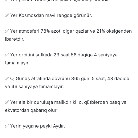
✅ Yer Kosmosdan mavi rəngdə görünür.
✅ Yer atmosferi 78% azot, digər qazlar və 21% oksigendən
ibarətdir.
✅ Yer orbitini sutkada 23 saat 56 dəqiqə 4 saniyəyə
tamamlayır.
✅ O, Günəş ətrafında dövrünü 365 gün, 5 saat, 48 dəqiqə
və 46 saniyəyə tamamlayır.
✅ Yer elə bir quruluşa malikdir ki, o, qütblərdən batıq və
ekvatordan qabarıq olur.
✅ Yerin yeganə peyki Aydır.