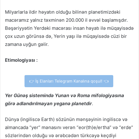
Milyarlarla ildir həyatın olduğu bilinən planetimizdəki
macəramız yalnız təxminən 200.000 il əvvəl başlamışdır.
Bəşəriyyətin Yerdəki macərası insan həyatı ilə müqayisədə
çox uzun görünsə də, Yerin yaşı ilə müqayisədə cüzi bir
zamana uyğun gəlir.
Etimologiyası :
👉 İş Elanları Telegram Kanalına qoşul! 👈
Yer Günəş sistemində Yunan və Roma mifologiyasına
görə adlandırılmayan yeganə planetdir
.
Dünya (ingiliscə Earth) sözünün mənşəyinin ingiliscə və
almancada “yer” mənasını verən “eor(th)e/ertha” və “erde”
sözlərindən olduğu və ərəbcədən türkcəyə keçdiyi