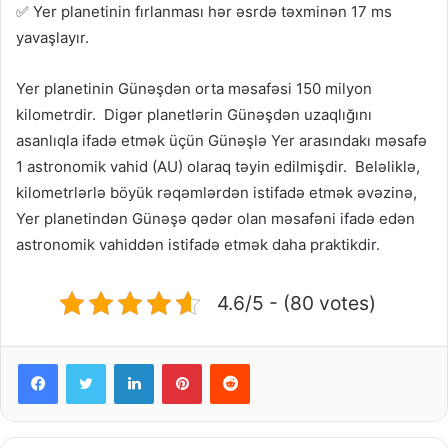
✅ Yer planetinin fırlanması hər əsrdə təxminən 17 ms
yavaşlayır.
Yer planetinin Günəşdən orta məsafəsi 150 milyon
kilometrdir. Digər planetlərin Günəşdən uzaqlığını
asanlıqla ifadə etmək üçün Günəşlə Yer arasındakı məsafə
1 astronomik vahid (AU) olaraq təyin edilmişdir. Beləliklə,
kilometrlərlə böyük rəqəmlərdən istifadə etmək əvəzinə,
Yer planetindən Günəşə qədər olan məsafəni ifadə edən
astronomik vahiddən istifadə etmək daha praktikdir.
4.6/5 - (80 votes)
Facebook
Twitter
LinkedIn
Pinterest
Reddit