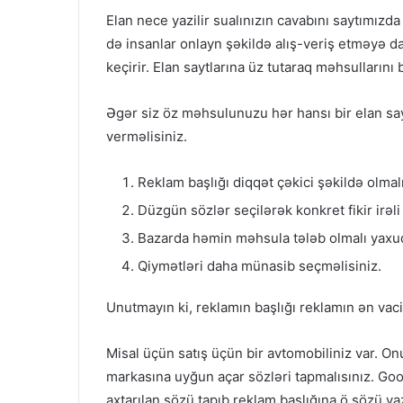
Elan nece yazilir sualınızın cavabını saytımızda
də insanlar onlayn şəkildə alış-veriş etməyə da
keçirir. Elan saytlarına üz tutaraq məhsullarını b
Əgər siz öz məhsulunuzu hər hansı bir elan sayt
verməlisiniz.
Reklam başlığı diqqət çəkici şəkildə olmalı
Düzgün sözlər seçilərək konkret fikir irəli
Bazarda həmin məhsula tələb olmalı yaxud 
Qiymətləri daha münasib seçməlisiniz.
Unutmayın ki, reklamın başlığı reklamın ən vac
Misal üçün satış üçün bir avtomobiliniz var. On
markasına uyğun açar sözləri tapmalısınız. Goo
axtarılan sözü tapıb reklam başlığına ö sözü ya