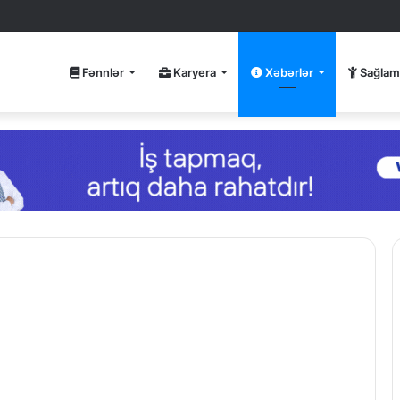
Fənnlər
Karyera
Xəbərlər
Sağlam