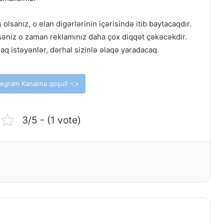
lsanız, o elan digərlərinin içərisində itib baytacaqdır.
səniz o zaman reklamınız daha çox diqqət çəkəcəkdir.
aq istəyənlər, dərhal sizinlə əlaqə yaradacaq.
elegram Kanalına qoşul! 👈
3/5 - (1 vote)
Bayquş haqqında məlumat
Elektrik enerjisi haqqında məlumat