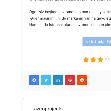
Əgər siz başlıqda avtomobilin markasını yazmış o
Əgər maşının ilini də markanın yanına qeyd et
Həmin ildə istehsal olunan avtomobili satın alm
👉 İş Elanları T
Facebook
Twitter
LinkedIn
Pinterest
Reddit
azeriprojects