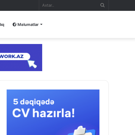
Axtar..
lıq
Məlumatlar