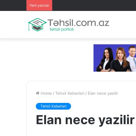
Yeni yazılar
Home
/
Təhsil Xəbərləri
/
Elan nece yazilir
Təhsil Xəbərləri
Elan nece yazilir