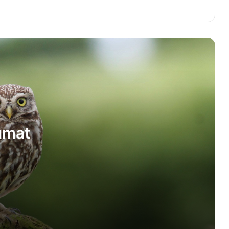
Karate haqqında məlumat
Çingiz Aytmatov haqqında məlumat
Həqiqəti inkar edən ziyan çəkər
mövzusunda inşa
umat
İlanlar haqqında məlumat
Başqasının əməyinə hörmət eləməliyik
haqqında inşa
20 Yanvar haqqında şeirlər