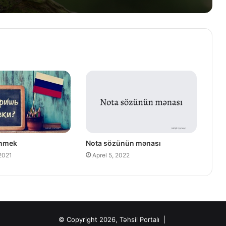
Yeni və İkinci Əl Konteynerlər
Arasındakı Fərqlər: Hansını
Seçməlisiniz?
2025-də qeyri-iş günləri
enmek
Nota sözünün mənası
2021
Aprel 5, 2022
© Copyright 2026, Təhsil Portalı |