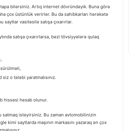
 tapa bilərsiniz. Artıq internet dövründəyik. Buna görə
ha çox üstünlük verirlər. Bu da sahibkarları hərəkətə
u saytlar vasitəsilə satışa çıxarırlar.
ında satışa çıxarırlarsa, bəzi tövsiyyələrə qulaq
,
 sürülməli,
siz o tələbi yaratmalısınız.
ib hissəsi hesab olunur.
u satmaq istəyirsiniz. Bu zaman avtomobilinizin
gle kimi saytlarda maşının markasını yazaraq ən çox
zmalısınız.