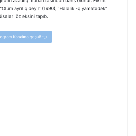
gedən azadlıq mübarizəsindən bəhs olunur. Fikrət
 “Ölüm ayrılıq deyil” (1990), “Hələlik,-qiyamətədək”
sələri öz əksini tapıb.
elegram Kanalına qoşul! 👈