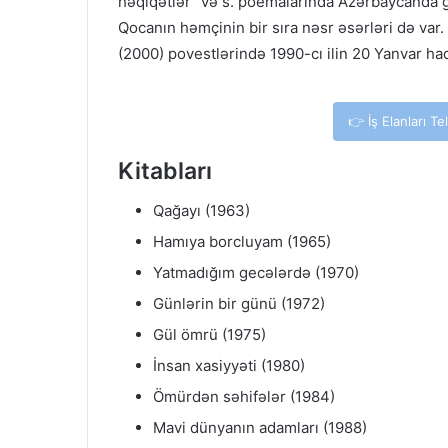
həqiqətlər” və s. poemalarında Azərbaycanda 
Qocanın həmçinin bir sıra nəsr əsərləri də var.
(2000) povestlərində 1990-cı ilin 20 Yanvar hadi
👉 İş Elanları T
Kitabları
Qağayı (1963)
Hamıya borcluyam (1965)
Yatmadığım gecələrdə (1970)
Günlərin bir günü (1972)
Gül ömrü (1975)
İnsan xasiyyəti (1980)
Ömürdən səhifələr (1984)
Mavi dünyanın adamları (1988)