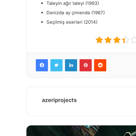
Taleyin ağır taleyi (1993)
Dənizdə ay çiməndə (1967)
Seçilmiş əsərləri (2014)
Facebook
Twitter
LinkedIn
Pinterest
Reddit
azeriprojects