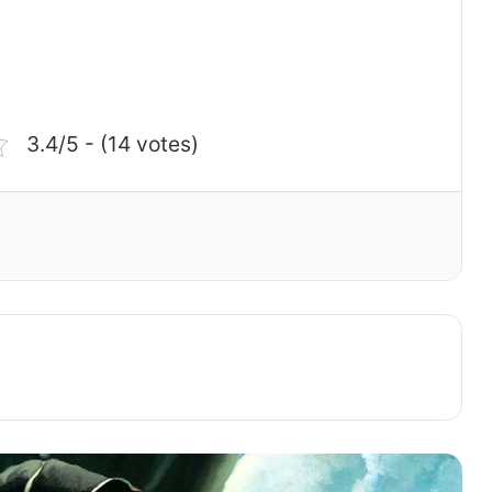
3.4/5 - (14 votes)
Vasqo da Qama haqqında məlumat
Mübariz İbrahimov haqqında qısa
məlumat
Qara Qarayev haqqında məlumat