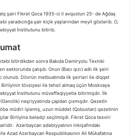
xalq şairi Fikrət Qoca 1935-ci il avqustun 25- də Ağdaş
 yaradıcılığa şair kiçik yaşlarından meyil göstərib. O,
iyyat İnstitutunu bitirib.
lumat
təbi bitirdikdən sonra Bakıda Dəmiryolu Texniki
en sektorunda çalışıb. Onun (Bacı qızı) adlı ilk şeiri
c olunub. Dövrün mətbuatında ilk şeirləri ilə diqqət
Birliyinin tövsiyəsi ilə təhsil almaq üçün Moskvaya
biyyat İnstitutunu müvəffəqiyyətlə bitirmişdir. İlk
n (Gənclik) nəşriyyatında çapdan çıxmışdır. Qəzetin
öbə müdiri işləmiş, uzun müddət (Qobustan) qəzetinin
ılar Birliyinə bələdçi seçilmişdi. Fikrət Qoca təsviri
airidir. Azərbaycan ədəbiyyatının inkişafındakı
 ilə Azad Azərbaycan Respublikasının Ali Mükafatına