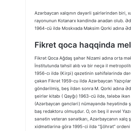
Azərbaycan xalqının dəyərli şairlərindən biri, 
rayonunun Kotanarx kəndində anadan olub. Ədəbi
1964-cü ildə Moskvada Maksim Qorki adına Ədəb
Fikret qoca haqqinda me
Fikrət Qoca Ağdaş şəhər Nizami adına orta mək
İnstitutunda təhsil alıb və bir neçə il metropolit
1956-cı ildə (Kirpi) qəzetinin səhifələrində dər
çəkən Fikrət 1959-cu ildə Azərbaycan Yazıçılar 
göndərilmiş, beş ildən sonra M. Qorki adına Ədə
şeirlər kitabı ( Qayğı) 1963-cü ildə, tələbə ikə
(Azərbaycan gəncləri) nümayəndə heyətində ş
baş redaktoru olmuşdur. O, on beş il əvvəl Yazıç
sənətin veteran sənətkarı, Azərbaycanın xalq ş
xidmətlərinə görə 1995-ci ildə “Şöhrət” ordeni