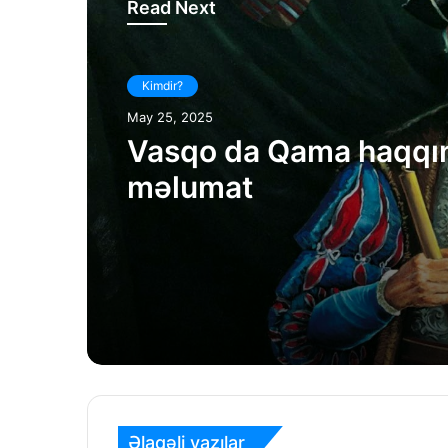
Read Next
Kimdir?
May 25, 2025
Vasqo da Qama haqqı
məlumat
Əlaqəli yazılar