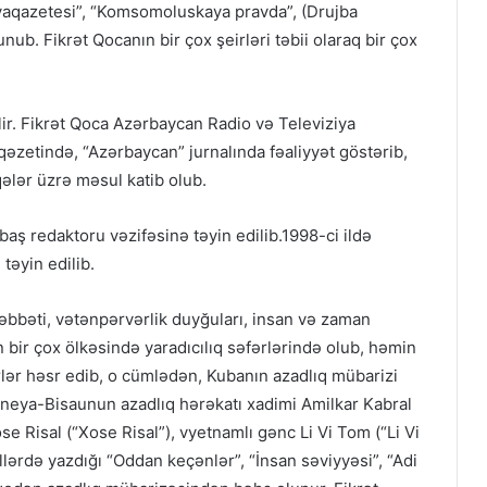
rnayaqazetesi”, “Komsomoluskaya pravda”, (Drujba
ub. Fikrət Qocanın bir çox şeirləri təbii olaraq bir çox
lir. Fikrət Qoca Azərbaycan Radio və Televiziya
qəzetində, “Azərbaycan” jurnalında fəaliyyət göstərib,
qələr üzrə məsul katib olub.
aş redaktoru vəzifəsinə təyin edilib.1998-ci ildə
 təyin edilib.
həbbəti, vətənpərvərlik duyğuları, insan və zaman
 bir çox ölkəsində yaradıcılıq səfərlərində olub, həmin
irlər həsr edib, o cümlədən, Kubanın azadlıq mübarizi
neya-Bisaunun azadlıq hərəkatı xadimi Amilkar Kabral
ose Risal (“Xose Risal”), vyetnamlı gənc Li Vi Tom (“Li Vi
lərdə yazdığı “Oddan keçənlər”, “İnsan səviyyəsi”, “Adi