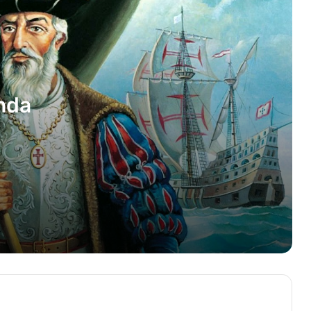
Atropat haqqında məlumat
Həsən Bəy Zərdabi haqqında
məlumat
nda
Product Owner Kimdir?
Backend Developer Kimdir və Nə İş
Görür?
Ən yaxşı göz həkimi Günay Əliyeva
haqqında
Hikmət Ziya haqqında məlumat