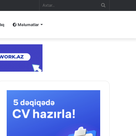
Axtar..
lıq
Məlumatlar