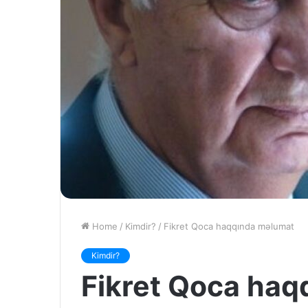
Home
/
Kimdir?
/
Fikret Qoca haqqında məlumat
Kimdir?
Fikret Qoca haq