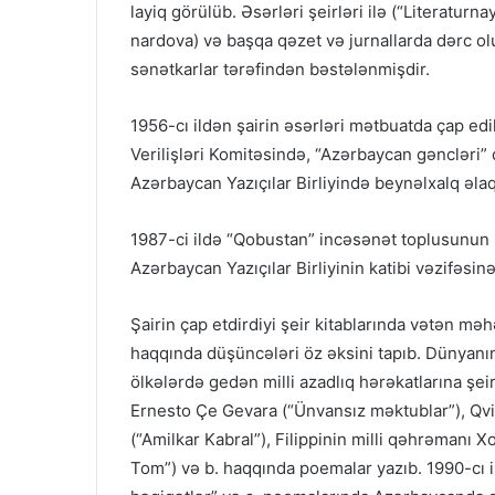
layiq görülüb. Əsərləri şeirləri ilə (“Literatu
nardova) və başqa qəzet və jurnallarda dərc olun
sənətkarlar tərəfindən bəstələnmişdir.
1956-cı ildən şairin əsərləri mətbuatda çap edi
Verilişləri Komitəsində, “Azərbaycan gəncləri” 
Azərbaycan Yazıçılar Birliyində beynəlxalq əla
1987-ci ildə “Qobustan” incəsənət toplusunun b
Azərbaycan Yazıçılar Birliyinin katibi vəzifəsinə
Şairin çap etdirdiyi şeir kitablarında vətən mə
haqqında düşüncələri öz əksini tapıb. Dünyanın
ölkələrdə gedən milli azadlıq hərəkatlarına şe
Ernesto Çe Gevara (“Ünvansız məktublar”), Qvi
(“Amilkar Kabral”), Filippinin milli qəhrəmanı X
Tom”) və b. haqqında poemalar yazıb. 1990-cı il