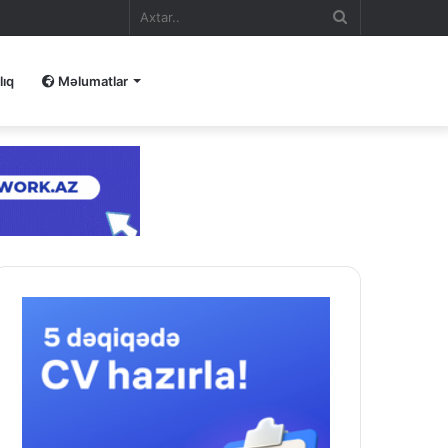
Axtar..
lıq
Məlumatlar