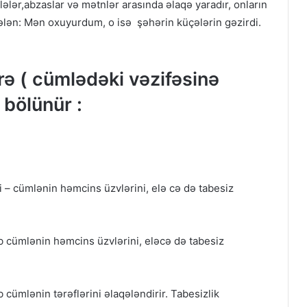
ələr,abzaslar və mətnlər arasında əlaqə yaradır, onların
ələn: Mən oxuyurdum, o isə şəhərin küçələrin gəzirdi.
rə ( cümlədəki vəzifəsinə
 bölünür :
i – cümlənin həmcins üzvlərini, elə cə də tabesiz
kəb cümlənin həmcins üzvlərini, eləcə də tabesiz
b cümlənin tərəflərini əlaqələndirir. Tabesizlik