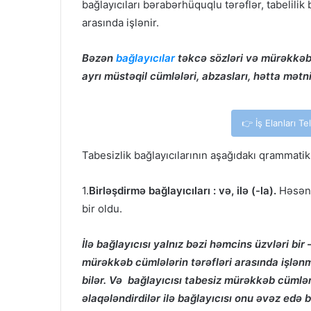
bağlayıcıları bərabərhüquqlu tərəflər, tabelilik ba
arasında işlənir.
Bəzən
bağlayıcılar
təkcə sözləri və mürəkkəb 
ayrı müstəqil cümlələri, abzasları, hətta mətnin
👉 İş Elanları T
Tabesizlik bağlayıcılarının aşağıdakı qrammatik
1.
Birləşdirmə bağlayıcıları : və, ilə (-la).
Həsən
bir oldu.
İlə bağlayıcısı yalnız bəzi həmcins üzvləri bir
mürəkkəb cümlələrin tərəfləri arasında işlənmi
bilər. Və bağlayıcısı tabesiz mürəkkəb cümləni,
əlaqələndirdilər ilə bağlayıcısı onu əvəz edə bi