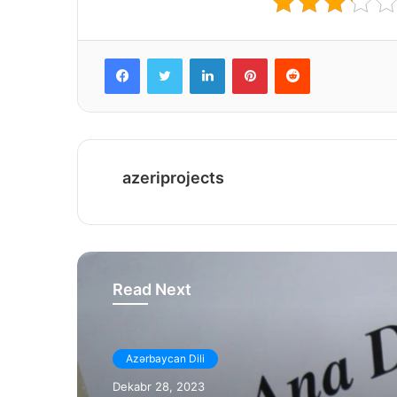
Facebook
Twitter
LinkedIn
Pinterest
Reddit
azeriprojects
Read Next
Azərbaycan Dili
Dekabr 28, 2023