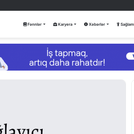
Fənnlər
Karyera
Xəbərlər
Sağlam