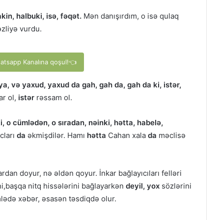
in, halbuki, isə, fəqət.
Mən danışırdım, o isə qulaq
zliyə vurdu.
hatsapp Kanalına qoşul!👈
ya, və yaxud, yaxud da gah, gah da, gah da ki, istər,
ar ol,
istər
rəssam ol.
i, o cümlədən, o sıradan, nəinki, hətta, habelə,
cları
da
əkmişdilər. Hamı
hətta
Cahan xala
da
məclisə
ardan doyur, nə əldən qoyur. İnkar bağlayıcıları felləri
ini,başqa nitq hissələrini bağlayarkən
deyil, yox
sözlərini
ümlədə xəbər, əsasən təsdiqdə olur.