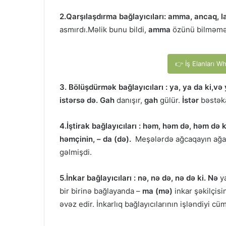
2.Qarşılaşdırma bağlayıcıları: amma, ancaq, lak
asmırdı.Məlik bunu bildi,
amma
özünü bilməmə
👉 İş Elanları W
3. Bölüşdürmək bağlayıcıları : ya, ya da ki,və 
istərsə də. Gah
danışır,
gah
gülür.
İstər
bəstək
4.İştirak bağlayıcıları : həm, həm də, həm də k
həmçinin, – da (də).
Meşələrdə ağcaqayın ağa
gəlmişdi.
5.İnkar bağlayıcıları : nə, nə də, nə də ki. Nə
y
bir birinə bağlayanda –
ma (mə)
inkar şəkilçis
əvəz edir. İnkarlıq bağlayıcılarının işləndiyi c