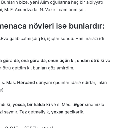
Bunların bizə,
yəni
Alim oğullarına heç bir aidiyyatı
i, M. F. Axundzadə, N. Vəziri cəmlənmişdi.
 mənaca növləri isə bunlardır:
Evə gəlib çatmışdıq
ki,
işıqlar söndü. Hanı narazı idi
na görə də, ona görə də, onun üçün ki, ondan ötrü ki
və
n ötrü getdim ki, bunları gözləmirdim.
 s. Məs:
Hərçənd
dünyanı qadınlar idarə edirlər, lakin
e).
di ki, yoxsa, bir halda ki
və s. Məs. :
Əgər
sinəmizlə
zi saymır. Tez getməliyik,
yoxsa
gecikərik.