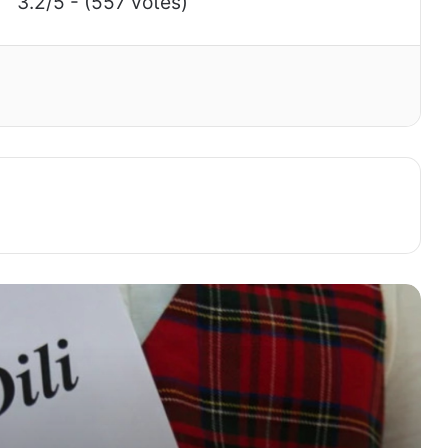
3.2/5 - (557 votes)
Ana dilimiz haqqında məlumat
Stasionar nədir
Məişət sözünün mənası
Ana dili haqqinda melumat
Stalaktik sözünün mənası