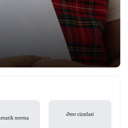
Sözün leksik mənası
Feilin qrammatik məna növləri
Əvəzliyin məna növləri
Elamet bildiren sozler
Vasitəli və vasitəsiz nitq