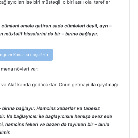
ğlayıcıları isə biri müstəqil, o biri asılı ola tərəflər
cümləni əmələ gətirən sadə cümlələri deyil, ayrı –
 müxtəlif hissələrini də bir – birinə bağlayır.
elegram Kanalına qoşul! 👈
 məna növləri var:
 və Akif kəndə gedəcəklər. Onun getməyi
ilə
qayıtmağı
 – birinə bağlayır. Həmcins xəbərlər və tabesiz
r. Və bağlayıcısı ilə bağlayıcısını həmişə əvəz edə
 həmcins felləri və bəzən də təyinləri bir – birilə
lmir.