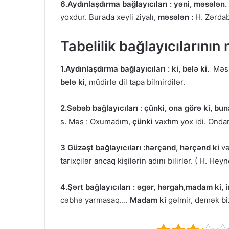
6.Aydınlaşdırma bağlayıcıları : yəni, məsələn.
yoxdur. Burada xeyli ziyalı,
məsələn :
H. Zərdab
Tabelilik bağlayıcılarının
1.Aydınlaşdırma bağlayıcıları : ki, belə ki.
Məs:
belə ki,
müdirlə dil tapa bilmirdilər.
2.Səbəb bağlayıcıları
:
çünki, ona görə ki, bu
s. Məs : Oxumadım,
çünki
vaxtım yox idi. Onda
3 Güzəşt bağlayıcıları :hərçənd, hərçənd ki
və
tarixçilər ancaq kişilərin adını bilirlər. ( H. Heyn
4.Şərt bağlayıcıları :
əgər, hərgah,madam ki, in
cəbhə yarmasaq….
Madam ki
gəlmir, demək bi