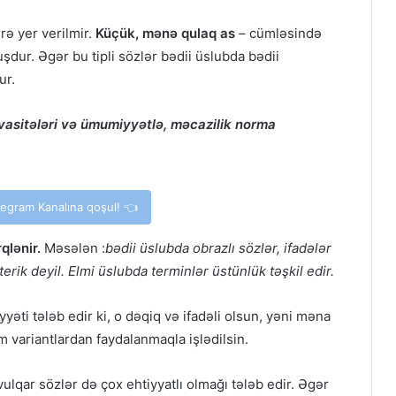
rə yer verilmir.
Küçük, mənə qulaq as
– cümləsində
dur. Əgər bu tipli sözlər bədii üslubda bədii
ur.
ə vasitələri və ümumiyyətlə, məcazilik norma
elegram Kanalına qoşul! 👈
qlənir.
Məsələn :
bədii üslubda obrazlı sözlər, ifadələr
erik deyil. Elmi üslubda terminlər üstünlük təşkil edir.
yəti tələb edir ki, o dəqiq və ifadəli olsun, yəni məna
m variantlardan faydalanmaqla işlədilsin.
ulqar sözlər də çox ehtiyyatlı olmağı tələb edir. Əgər