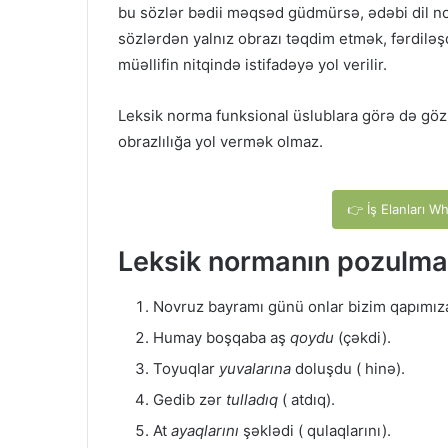
bu sözlər bədii məqsəd güdmürsə, ədəbi dil nor
sözlərdən yalnız obrazı təqdim etmək, fərdiləş
müəllifin nitqində istifadəyə yol verilir.
Leksik norma funksional üslublara görə də gözl
obrazlılığa yol vermək olmaz.
👉 İş Elanları W
Leksik normanın pozulma
Novruz bayramı günü onlar bizim qapımı
Humay boşqaba aş
qoydu
(çəkdi).
Toyuqlar
yuvalarına
doluşdu ( hinə).
Gedib zər
tulladıq
( atdıq).
At
ayaqlarını
şəklədi ( qulaqlarını).