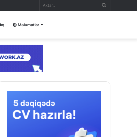
Axtar..
lıq
Məlumatlar