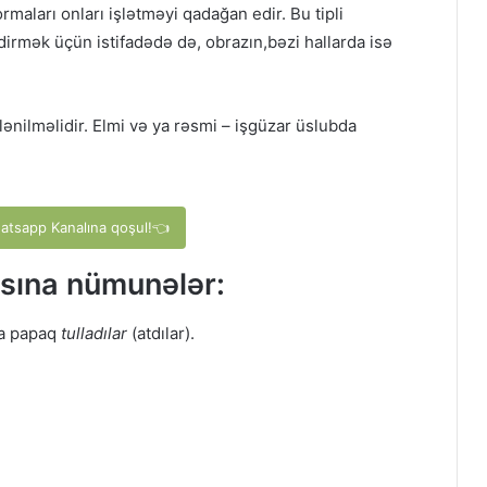
maları onları işlətməyi qadağan edir. Bu tipli
dirmək üçün istifadədə də, obrazın,bəzi hallarda isə
ənilməlidir. Elmi və ya rəsmi – işgüzar üslubda
hatsapp Kanalına qoşul!👈
sına nümunələr:
za papaq
tulladılar
(atdılar).