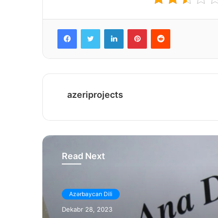
Facebook
Twitter
LinkedIn
Pinterest
Reddit
azeriprojects
Read Next
Azərbaycan Dili
Dekabr 28, 2023