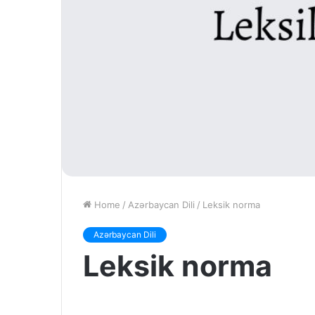
Home
/
Azərbaycan Dili
/
Leksik norma
Azərbaycan Dili
Leksik norma