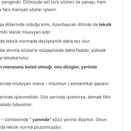
zəngindir. Dilimizdə əsl türk sözləri ilə yanaşı, həm
ars mənşəli sözlər işlənir.
qa dillərində olduğu kimi, Azərbaycan dilində də
leksik
 milli leksik müəyyən edir.
ə leksik normada dəyişkənlik daha tez olur.
dildə alınma sözlərlə müqayisədə daha fəaldır, yüksək
ma leksika tutur
n mənasına bələd olmağı, onu düzgün, yerində
ticəsində müəyyən məna – məzmun ( semantika) qazanır.
rində işlənməlidir. Söz yerində işləmirsə, demək fikir
ələbi ödənilmir.
”
– cümləsində
”
yanında”
sözü yerinə düşmür. Onun
urda leksik norma pozulmuşdur.