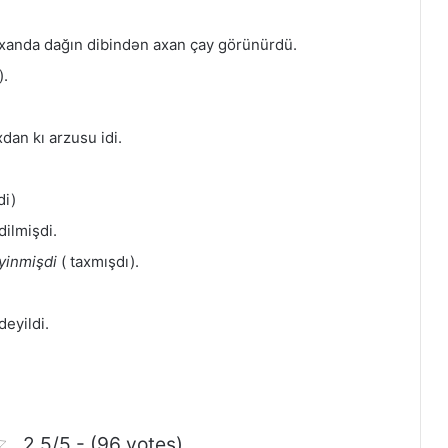
axanda dağın dibindən axan çay görünürdü.
).
dan kı arzusu idi.
di)
dilmişdi.
yinmişdi
( taxmışdı).
deyildi.
2.5/5 - (96 votes)