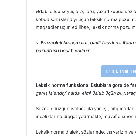
Ədəbi dildə söyüşlərə, loru, yaxud kobud sözlə
kobud söz işləndiyi üçün leksik norma pozulmuş
məqsədlər üçün edilibsə, leksik norma pozulm
☑️
Frazeoloji birləşmələr, bədii təsvir və ifad
pozuntusu hesab edilmir.
👉 İş Elanları T
Leksik norma funksional üslublara görə də fər
geniş işləndiyi halda, elmi üslub üçün bu,xaraqt
Sözdən düzgün istifadə ilə yanaşı, nitq mədəniy
incəliklərinə diqqət yetirməklə, müvafiq sinoni
Leksik norma dialekt sözlərində, varvarizm və v