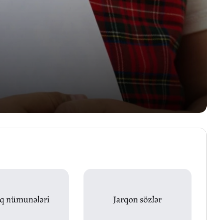
Sözün leksik mənası
Feilin qrammatik məna növləri
Əvəzliyin məna növləri
Elamet bildiren sozler
Vasitəli və vasitəsiz nitq