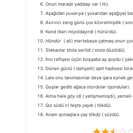
Onun
maraqlı
yaddaşı var ( iti).
Aşağıdan yuxarıya
( yuxarıdan aşağıya) b
Axırıncı
zəng günü çox kövrəlmişdik ( son
Kənd itləri
miyoldayırdı
( hürürdü).
Hündür
( ali) mərtəbəyə çatmaq onun çox
Stəkanlar stola
sərildi (
stola düzüldü).
İnci rəfiqəsi üçün boşqaba
aş qoydu
( çək
Dünən
güclü
( dəhşətli) qətl hadisəsi törə
Lalə onu tanımasınlar deyə qara eynək
ge
Quşlar gedib ağaca
oturdular
(qondular).
Alma hələ
göy idi
( yetişməmişdi), yeməli 
Qız südü iri teştə
yaydı
( tökdü).
Anam qonaqlara çay
tökdü
( süzdü).