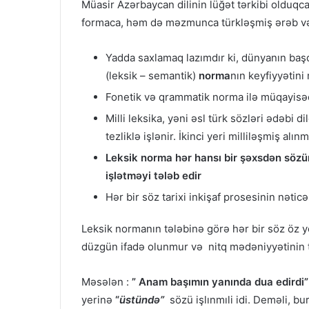
Müasir Azərbaycan dilinin lüğət tərkibi olduqca 
formaca, həm də məzmunca türkləşmiş ərəb və f
Yadda saxlamaq lazımdır ki, dünyanın baş
(leksik – semantik)
norma
nın keyfiyyətini
Fonetik və qrammatik norma ilə müqayisəd
Milli leksika, yəni əsl türk sözləri ədəbi 
tezliklə işlənir. İkinci yeri milliləşmiş alın
Leksik norma hər hansı bir şəxsdən sözü
işlətməyi tələb edir
Hər bir söz tarixi inkişaf prosesinin nə
Leksik normanın tələbinə görə hər bir söz öz ye
düzgün ifadə olunmur və nitq mədəniyyətinin t
Məsələn :
” Anam başımın yanında dua edirdi
yerinə
“
üstündə”
sözü işlınmıli idi. Deməli, b