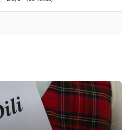
Ana dilimiz haqqında məlumat
Stasionar nədir
Məişət sözünün mənası
Ana dili haqqinda melumat
Stalaktik sözünün mənası