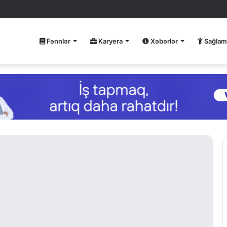
Fənnlər
Karyera
Xəbərlər
Sağlam