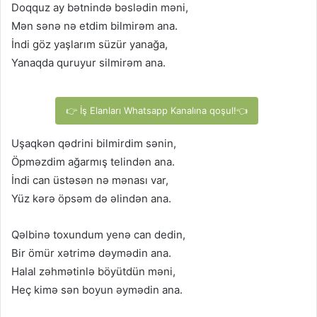
Doqquz ay bətnində bəslədin məni,
Mən sənə nə etdim bilmirəm ana.
İndi göz yaşlarım süzür yanağa,
Yanaqda quruyur silmirəm ana.
👉 İş Elanları Whatsapp Kanalına qoşul!👈
Uşaqkən qədrini bilmirdim sənin,
Öpməzdim ağarmış telindən ana.
İndi can üstəsən nə mənası var,
Yüz kərə öpsəm də əlindən ana.
Qəlbinə toxundum yenə can dedin,
Bir ömür xətrimə dəymədin ana.
Halal zəhmətinlə böyütdün məni,
Heç kimə sən boyun əymədin ana.