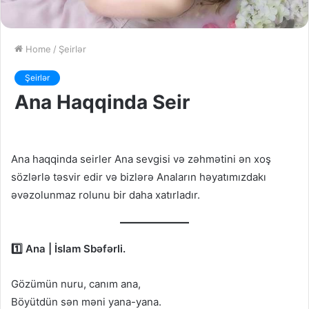
Home
/
Şeirlər
Şeirlər
Ana Haqqinda Seir
Ana haqqinda seirler Ana sevgisi və zəhmətini ən xoş
sözlərlə təsvir edir və bizlərə Anaların həyatımızdakı
əvəzolunmaz rolunu bir daha xatırladır.
1️⃣
Ana | İslam Sbəfərli.
Gözümün nuru, canım ana,
Böyütdün sən məni yana-yana.