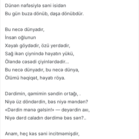
Dünən nəfəsiylə səni isidən
Bu gün buza dönüb, daşa dönübdür.
Bu necə dünyadır,
İnsan oğlunun
Xəyalı göydədir, özü yerdədir,
Sağ ikən çiynində həyatın yükü,
Öləndə cəsədi çiyinlərdədir…
Bu necə dünyadır, bu necə dünya,
Ölümü həqiqət, həyatı röya.
Dərdimin, qəmimin səndin ortağı, .
Niyə üz döndərdin, bəs niyə məndən?
«Dərdin mənə gəlsin!» — deyərdin axı,
Niyə dərd caladın dərdimə bəs sən?..
Anam, heç kəs səni incitməmişdir,