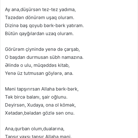
Ay ana,düşürsən tez-tez yadıma,
Təzədən dönürəm uşaq oluram.
Dizinə baş qoyub bərk-bərk yatıram.
Bütün qayğılardan uzaq oluram.
Görürəm çiynində yenə də çarşab,
O başdan durmusan sübh namazına.
Əlində o ulu, müqəddəs kitab,
Yenə üz tutmusan göylərə, ana.
Məni tapşırırsan Allaha bərk-bərk,
Tək bircə balanı, şair oğlunu.
Deyirsən, Xudaya, ona ol kömək,
Xətadan,bəladan gözlə sən onu.
Ana,qurban olum,dualarına,
Tapşır,yaxşı tapşır Allaha məni.