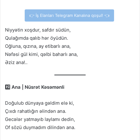
👉 İş Elanları Telegram Kanalına qoşul! 👈
Niyyətin xoşdur, safdır südün,
Qulağımda qalıb hər öyüdün.
Oğluna, qızına, ay etibarlı ana,
Nəfəsi gül kimi, qəlbi baharlı ana,
Əziz ana!..
2️⃣ Ana | Nüsrət Kəsəmənli
Doğulub dünyaya gəldim elə ki,
Çıxdı rahatlığın əlindən ana.
Gecələr yatmayıb laylamı dedin,
Of sözü duymadım dilindən ana.