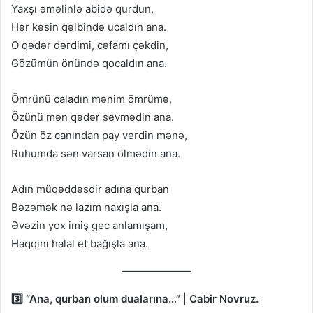
Yaxşı əməlinlə abidə qurdun,
Hər kəsin qəlbində ucaldın ana.
O qədər dərdimi, cəfamı çəkdin,
Gözümün önündə qocaldın ana.
Ömrünü caladın mənim ömrümə,
Özünü mən qədər sevmədin ana.
Özün öz canından pay verdin mənə,
Ruhumda sən varsan ölmədin ana.
Adın müqəddəsdir adına qurban
Bəzəmək nə lazım naxışla ana.
Əvəzin yox imiş gec anlamışam,
Haqqını halal et bağışla ana.
3️⃣
“Ana, qurban olum dualarına…”
|
Cabir Novruz.