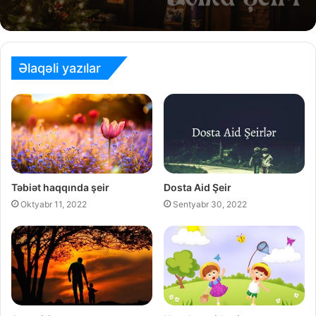
Əlaqəli yazılar
Təbiət haqqında şeir
Dosta Aid Şeir
Oktyabr 11, 2022
Sentyabr 30, 2022